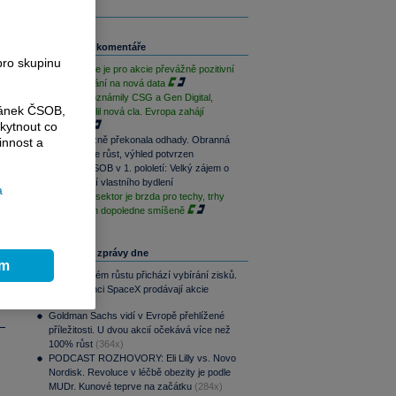
Související komentáře
M
pro skupinu
Závěr týdne je pro akcie převážně pozitivní
)
při vyčkávání na nová data
Výsledky oznámily CSG a Gen Digital,
ránek ČSOB,
Trump uvalil nová cla. Evropa zahájí
kytnout co
opatrně
CSG výrazně překonala odhady. Obranná
innost a
divize táhne růst, výhled potvrzen
Skupina ČSOB v 1. pololetí: Velký zájem o
financování vlastního bydlení
a
Paměťový sektor je brzda pro techy, trhy
jsou na tom dopoledne smíšeně
Nejčtenější zprávy dne
ím
Po raketovém růstu přichází vybírání zisků.
Zaměstnanci SpaceX prodávají akcie
(416x)
Goldman Sachs vidí v Evropě přehlížené
příležitosti. U dvou akcií očekává více než
100% růst
(364x)
PODCAST ROZHOVORY: Eli Lilly vs. Novo
Nordisk. Revoluce v léčbě obezity je podle
MUDr. Kunové teprve na začátku
(284x)