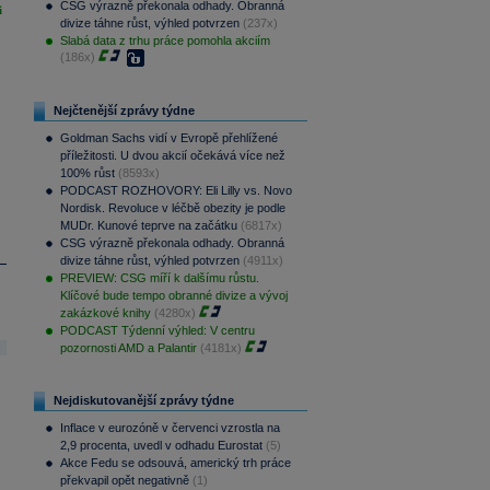
CSG výrazně překonala odhady. Obranná
i
divize táhne růst, výhled potvrzen
(237x)
Slabá data z trhu práce pomohla akciím
(186x)
Nejčtenější zprávy týdne
Goldman Sachs vidí v Evropě přehlížené
příležitosti. U dvou akcií očekává více než
100% růst
(8593x)
PODCAST ROZHOVORY: Eli Lilly vs. Novo
Nordisk. Revoluce v léčbě obezity je podle
MUDr. Kunové teprve na začátku
(6817x)
CSG výrazně překonala odhady. Obranná
divize táhne růst, výhled potvrzen
(4911x)
PREVIEW: CSG míří k dalšímu růstu.
Klíčové bude tempo obranné divize a vývoj
zakázkové knihy
(4280x)
PODCAST Týdenní výhled: V centru
pozornosti AMD a Palantir
(4181x)
Nejdiskutovanější zprávy týdne
Inflace v eurozóně v červenci vzrostla na
2,9 procenta, uvedl v odhadu Eurostat
(5)
Akce Fedu se odsouvá, americký trh práce
překvapil opět negativně
(1)