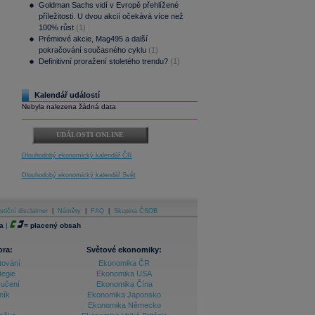
Goldman Sachs vidí v Evropě přehlížené
příležitosti. U dvou akcií očekává více než
100% růst
(1)
Prémiové akcie, Mag495 a další
pokračování současného cyklu
(1)
Definitivní proražení stoletého trendu?
(1)
Kalendář událostí
Nebyla nalezena žádná data
UDÁLOSTI ONLINE
Dlouhodobý ekonomický kalendář ČR
Dlouhodobý ekonomický kalendář Svět
stiční disclaimer
|
Náměty
|
FAQ
|
Skupina ČSOB
a
|
=
placený obsah
ora:
Světové ekonomiky:
tování
Ekonomika ČR
tegie
Ekonomika USA
ručení
Ekonomika Čína
ník
Ekonomika Japonsko
Ekonomika Německo