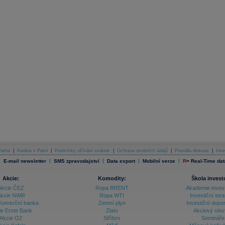
atria
|
Kariéra v Patrii
|
Podmínky užívání stránek
|
Ochrana osobních údajů
|
Pravidla diskuse
|
Inve
|
|
|
|
|
E-mail newsletter
SMS zpravodajství
Data export
Mobilní verze
R
=
Real-Time dat
Akcie:
Komodity:
Škola invest
Akcie ČEZ
Ropa BRENT
Akademie inves
kcie NWR
Ropa WTI
Investiční stra
Komerční banka
Zemní plyn
Investiční dopo
ie Erste Bank
Zlato
Akciový slov
Akcie O2
Stříbro
Semináře