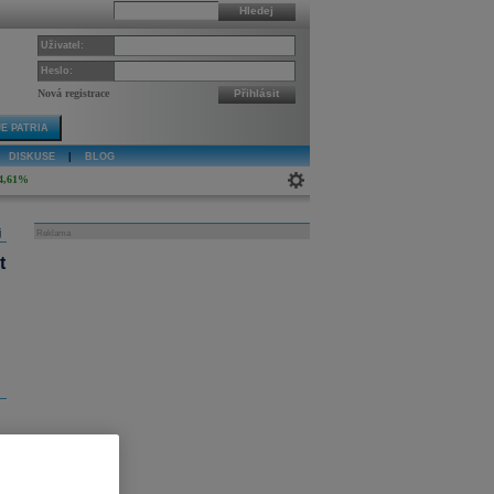
Hledej
Uživatel:
Heslo:
Nová registrace
Přihlásit
E PATRIA
DISKUSE
|
BLOG
4,61%
j
Reklama
t