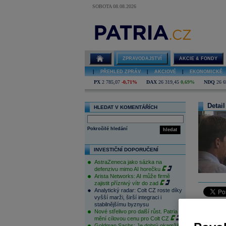
SOBOTA 08.08.2026
ZPRAVODAJSTVÍ
AKCIE & FONDY
|
PŘEHLED ZPRÁV
|
AKCIOVÉ
|
EKONOMICKÉ
PX
2 785,07
-0,71%
DAX
26 319,45
0,69%
NDQ
26 6
Detail
HLEDAT V KOMENTÁŘÍCH
Pokročilé hledání
hledat
INVESTIČNÍ DOPORUČENÍ
AstraZeneca jako sázka na
defenzivu mimo AI horečku
Arista Networks: AI může firmě
zajistit příznivý vítr do zad
Analytický radar: Colt CZ roste díky
vyšší marži, širší integraci i
Českému t
stabilnějšímu byznysu
Nové střelivo pro další růst. Patria
při velmi 
mění cílovou cenu pro Colt CZ
CZK, -2,14
Goldman Sachs: Je dobrý okamžik