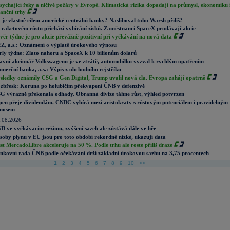
sychající řeky a ničivé požáry v Evropě. Klimatická rizika dopadají na průmysl, ekonomiku 
nanční trhy
 je vlastně cílem americké centrální banky? Nasliboval toho Warsh příliš?
 raketovém růstu přichází vybírání zisků. Zaměstnanci SpaceX prodávají akcie
věr týdne je pro akcie převážně pozitivní při vyčkávání na nová data
Z, a.s.: Oznámení o výplatě úrokového výnosu
rly týdne: Zlato nahoru a SpaceX k 10 bilionům dolarů
avní akcionář Volkswagenu je ve ztrátě, automobilku vyzval k rychlým opatřením
merční banka, a.s.: Výpis z obchodního rejstříku
sledky oznámily CSG a Gen Digital, Trump uvalil nová cla. Evropa zahájí opatrně
zbřesk: Koruna po holubičím překvapení ČNB v defenzivě
G výrazně překonala odhady. Obranná divize táhne růst, výhled potvrzen
pen přeje dividendám. CNBC vybírá mezi aristokraty s růstovým potenciálem i pravidelným
nosem
.08.2026
B ve vyčkávacím režimu, zvýšení sazeb ale zůstává dále ve hře
soby plynu v EU jsou pro toto období rekordně nízké, ukazují data
st MercadoLibre akceleruje na 50 %. Podle trhu ale roste příliš draze
nkovní rada ČNB podle očekávání drží základní úrokovou sazbu na 3,75 procentech
1
2
3
4
5
6
7
8
9
10
>>