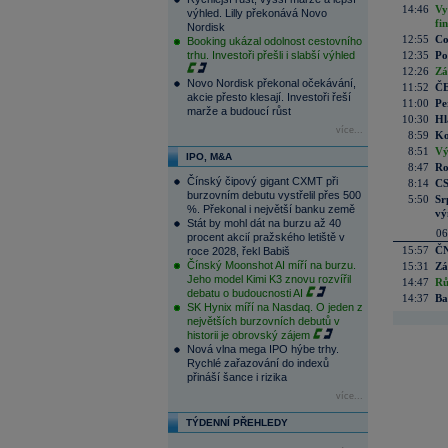
14:46
Vy
výhled. Lilly překonává Novo
fi
Nordisk
12:55
Co
Booking ukázal odolnost cestovního
trhu. Investoři přešli i slabší výhled
12:35
Po
12:26
Zá
Novo Nordisk překonal očekávání,
11:52
ČE
akcie přesto klesají. Investoři řeší
11:00
Pe
marže a budoucí růst
10:30
Hl
více...
8:59
Ko
8:51
Vý
IPO, M&A
8:47
Ro
Čínský čipový gigant CXMT při
8:14
CS
burzovním debutu vystřelil přes 500
5:50
Sr
%. Překonal i největší banku země
vý
Stát by mohl dát na burzu až 40
06
procent akcií pražského letiště v
15:57
ČN
roce 2028, řekl Babiš
Čínský Moonshot AI míří na burzu.
15:31
Zá
Jeho model Kimi K3 znovu rozvířil
14:47
Rů
debatu o budoucnosti AI
14:37
Ba
SK Hynix míří na Nasdaq. O jeden z
největších burzovních debutů v
historii je obrovský zájem
Nová vlna mega IPO hýbe trhy.
Rychlé zařazování do indexů
přináší šance i rizika
více...
TÝDENNÍ PŘEHLEDY