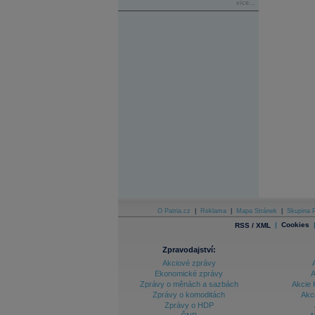
více...
O Patria.cz
|
Reklama
|
Mapa Stránek
|
Skupina P
|
Cookies
RSS / XML
Zpravodajství:
Akciové zprávy
Ekonomické zprávy
A
Zprávy o měnách a sazbách
Akcie 
Zprávy o komoditách
Akc
Zprávy o HDP