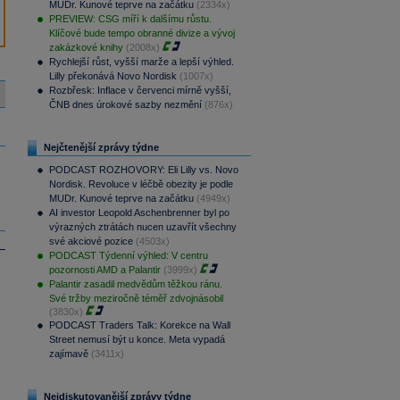
MUDr. Kunové teprve na začátku
(2334x)
PREVIEW: CSG míří k dalšímu růstu.
Klíčové bude tempo obranné divize a vývoj
zakázkové knihy
(2008x)
Rychlejší růst, vyšší marže a lepší výhled.
Lilly překonává Novo Nordisk
(1007x)
Rozbřesk: Inflace v červenci mírně vyšší,
ČNB dnes úrokové sazby nezmění
(876x)
Nejčtenější zprávy týdne
PODCAST ROZHOVORY: Eli Lilly vs. Novo
Nordisk. Revoluce v léčbě obezity je podle
MUDr. Kunové teprve na začátku
(4949x)
AI investor Leopold Aschenbrenner byl po
výrazných ztrátách nucen uzavřít všechny
své akciové pozice
(4503x)
PODCAST Týdenní výhled: V centru
pozornosti AMD a Palantir
(3999x)
Palantir zasadil medvědům těžkou ránu.
Své tržby meziročně téměř zdvojnásobil
(3830x)
PODCAST Traders Talk: Korekce na Wall
Street nemusí být u konce. Meta vypadá
zajímavě
(3411x)
Nejdiskutovanější zprávy týdne