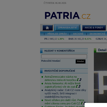
ČTVRTEK 06.08.2026
ZPRAVODAJSTVÍ
AKCIE & FONDY
|
PŘEHLED ZPRÁV
|
AKCIOVÉ
|
EKONOMICKÉ
PX
2 805,12
1,30%
DAX
26 165,23
0,15%
CZK/€
24,
Detail
HLEDAT V KOMENTÁŘÍCH
Pokročilé hledání
hledat
INVESTIČNÍ DOPORUČENÍ
AstraZeneca jako sázka na
defenzivu mimo AI horečku
Arista Networks: AI může firmě
zajistit příznivý vítr do zad
Analytický radar: Colt CZ roste díky
vyšší marži, širší integraci i
stabilnějšímu byznysu
Nové střelivo pro další růst. Patria
mění cílovou cenu pro Colt CZ
Goldman Sachs: Je dobrý okamžik