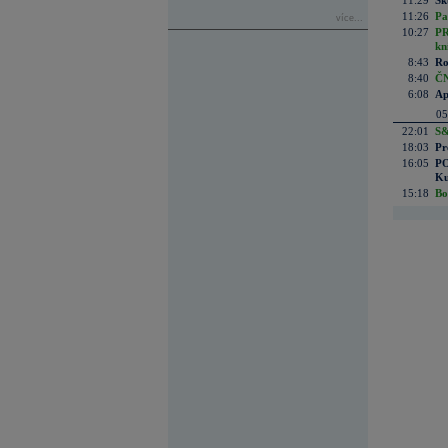
11:29
Sk
11:26
Pa
více...
10:27
PR
kn
8:43
Ro
8:40
ČN
6:08
Ap
05
22:01
S&
18:03
Pr
16:05
PO
Ku
15:18
Bo