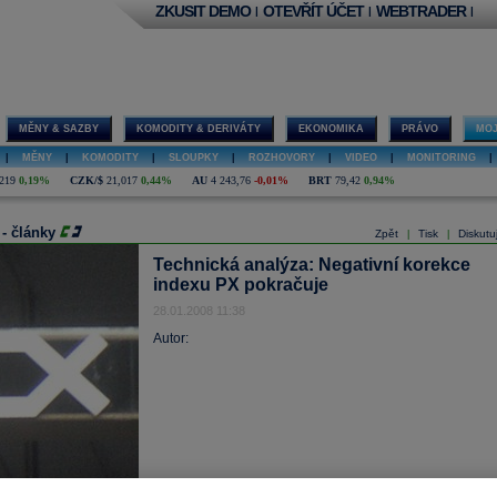
ZKUSIT DEMO
OTEVŘÍT ÚČET
WEBTRADER
|
|
|
MĚNY & SAZBY
KOMODITY & DERIVÁTY
EKONOMIKA
PRÁVO
MOJ
|
MĚNY
|
KOMODITY
|
SLOUPKY
|
ROZHOVORY
|
VIDEO
|
MONITORING
|
219
0,19%
CZK/$
21,017
0,44%
AU
4 243,76
-0,01%
BRT
79,42
0,94%
 - články
Zpět
Tisk
Diskutu
|
|
Technická analýza: Negativní korekce
indexu PX pokračuje
28.01.2008 11:38
Autor: