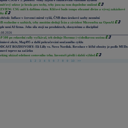
upina ČSOB v 1. pololetí: Velký zájem o financování vlastního bydlení
měťový sektor je brzda pro techy, trhy jsou na tom dopoledne smíšeně
EVIEW: CSG míří k dalšímu růstu. Klíčové bude tempo obranné divize a vývoj zakázkové
ihy
zbřesk: Inflace v červenci mírně vyšší, ČNB dnes úrokové sazby nezmění
B rozhodne o sazbách, trhy mezitím sledují Írán a závislost Microsoftu na OpenAI
ple není AI firma. Jeho síla stojí na produktech, ekosystému a disciplíně
.08.2026
P 500 po rekordní rally vyčkával, trh sleduje Hormuz i výsledkovou sezónu
émiové akcie, Mag495 a další pokračování současného cyklu
DCAST ROZHOVORY: Eli Lilly vs. Novo Nordisk. Revoluce v léčbě obezity je podle MUDr
nové teprve na začátku
oking ukázal odolnost cestovního trhu. Investoři přešli i slabší výhled
1
2
3
4
5
6
7
8
9
10
>>