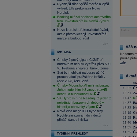
Rychlejší růst, vyšší marže a lepší
výhled. Lilly překonává Novo
Nordisk
Booking ukázal odolnost cestovního
trhu. Investoři přešli i slabší výhled
Novo Nordisk překonal očekávání,
Reklama
akcie přesto klesají. Investoři řeší
marže a budoucí růst
více...
Váš n
IPO, M&A
Na tomto m
pouze přihl
Čínský čipový gigant CXMT při
zde
.
burzovním debutu vystřelil přes 500
%. Překonal i největší banku země
Stát by mohl dát na burzu až 40
Aktuá
procent akcií pražského letiště v
roce 2028, řekl Babiš
06
Čínský Moonshot AI míří na burzu.
15:57
ČN
Jeho model Kimi K3 znovu rozvířil
15:31
Zá
debatu o budoucnosti AI
14:47
Rů
SK Hynix míří na Nasdaq. O jeden z
největších burzovních debutů v
14:37
Ba
historii je obrovský zájem
13:32
Ni
Nová vlna mega IPO hýbe trhy.
13:19
Go
Rychlé zařazování do indexů
11:59
Ry
přináší šance i rizika
11:40
Me
více...
11:37
Za
11:35
Če
TÝDENNÍ PŘEHLEDY