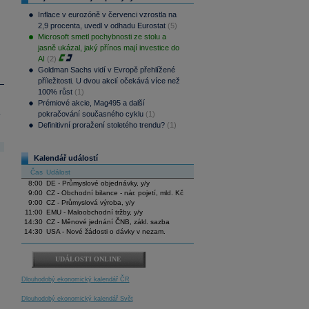
Inflace v eurozóně v červenci vzrostla na
2,9 procenta, uvedl v odhadu Eurostat
(5)
Microsoft smetl pochybnosti ze stolu a
jasně ukázal, jaký přínos mají investice do
AI
(2)
Goldman Sachs vidí v Evropě přehlížené
příležitosti. U dvou akcií očekává více než
100% růst
(1)
Prémiové akcie, Mag495 a další
.
pokračování současného cyklu
(1)
Definitivní proražení stoletého trendu?
(1)
Kalendář událostí
Čas
Událost
8:00
DE - Průmyslové objednávky, y/y
9:00
CZ - Obchodní bilance - nár. pojetí, mld. Kč
9:00
CZ - Průmyslová výroba, y/y
11:00
EMU - Maloobchodní tržby, y/y
14:30
CZ - Měnové jednání ČNB, zákl. sazba
14:30
USA - Nové žádosti o dávky v nezam.
UDÁLOSTI ONLINE
Dlouhodobý ekonomický kalendář ČR
Dlouhodobý ekonomický kalendář Svět