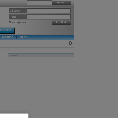
Hledej
Uživatel:
Heslo:
Nová registrace
Přihlásit
E PATRIA
DISKUSE
|
BLOG
j
Reklama