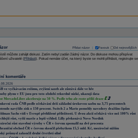
ázor
Přidat názor
Pavouk
Od nejnovějších
|
ístě můžete zahájit diskusi. Zatím nebyl zadán žádný názor. Do diskuse mohou přispívat
ášení uživatelé (
Přihlásit
). Pokud nemáte účet, na který byste se mohli přihlásit, registrujte se
lní komentáře
.08.2026
B ve vyčkávacím režimu, zvýšení sazeb ale zůstává dále ve hře
soby plynu v EU jsou pro toto období rekordně nízké, ukazují data
st MercadoLibre akceleruje na 50 %. Podle trhu ale roste příliš draze
nkovní rada ČNB podle očekávání drží základní úrokovou sazbu na 3,75 procentech
ntendo navýšilo zisk o 150 procent. Switch 2 a Mario pomohly navzdory dražším čipům
ldman Sachs vidí v Evropě přehlížené příležitosti. U dvou akcií očekává více než 100% růst
chlejší růst, vyšší marže a lepší výhled. Lilly překonává Novo Nordisk
ziroční růst stavební výroby v ČR v červnu zpomalil na dvě procenta
hraniční obchod ČR v červnu skončil přebytkem 15,5 mld. Kč, meziročně nižším
ský průmysl zakončil druhé čtvrtletí silně