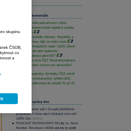
a
Související komentáře
e
Moneta by měla pokračovat v růstu.
Klíčovým tématem bude kapitál a výplata
pro skupinu
akcionářům
Výhled na výsledky Monety: Hypotéky a
poplatky táhnou, tlak na riziko roste
PODCAST Analytický radar: Vyšší cílová
ránek ČSOB,
cena ČEZ, ale také opatrnost.
kytnout co
Restrukturalizace jako klíč?
innost a
Nová cílová cena ČEZ: Restrukturalizace
jako katalyzátor výnosu pro akcionáře?
a
Komentář analytika: Výsledky ČEZ mírně
zaostaly za očekávaními, výhled nižší.
Dividenda indikována do rozpětí 31 až 42
Kč
ím
Nejčtenější zprávy dne
Goldman Sachs vidí v Evropě přehlížené
příležitosti. U dvou akcií očekává více než
100% růst
(3091x)
PODCAST ROZHOVORY: Eli Lilly vs. Novo
Nordisk. Revoluce v léčbě obezity je podle