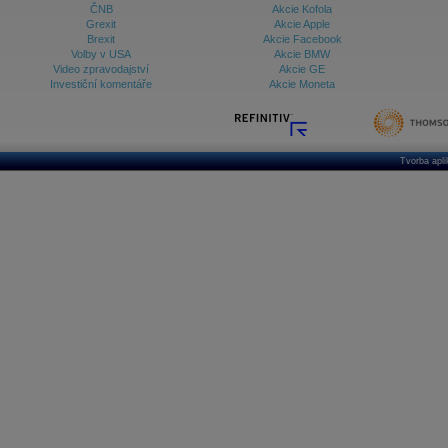
ČNB
Akcie Kofola
Grexit
Akcie Apple
Brexit
Akcie Facebook
Volby v USA
Akcie BMW
Video zpravodajství
Akcie GE
Investiční komentáře
Akcie Moneta
Tvorba apl