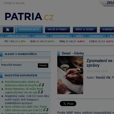
ZKU
PÁTEK 07.08.2026
ZPRAVODAJSTVÍ
AKCIE & FONDY
MĚNY & SAZBY
KOMODIT
|
PŘEHLED ZPRÁV
|
AKCIOVÉ
|
EKONOMICKÉ
|
MĚNY
|
KOMODITY
|
SL
PX
2 805,12
1,30%
DAX
26 140,13
0,05%
NDQ
26 348,35
-0,06%
CZK/€
24,214
-0,01%
Detail - články
HLEDAT V KOMENTÁŘÍCH
Zpomalení ve 
zprávy
Pokročilé hledání
hledat
30.01.2008 10:00
INVESTIČNÍ DOPORUČENÍ
Autor:
Tomáš Vlk
, 
AstraZeneca jako sázka na
defenzivu mimo AI horečku
Arista Networks: AI může firmě
zajistit příznivý vítr do zad
Analytický radar: Colt CZ roste díky
vyšší marži, širší integraci i
stabilnějšímu byznysu
Nové střelivo pro další růst. Patria
mění cílovou cenu pro Colt CZ
Podle MMF letos světový hospodářský rů
Goldman Sachs: Je dobrý okamžik