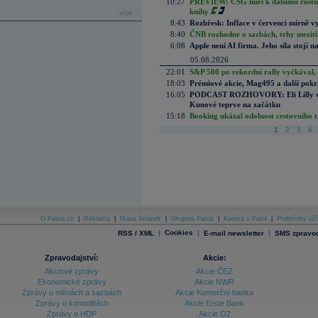
10:27
PREVIEW: CSG míří k dalšímu růstu.
knihy
více...
8:43
Rozbřesk: Inflace v červenci mírně v
8:40
ČNB rozhodne o sazbách, trhy mezitím
6:08
Apple není AI firma. Jeho síla stojí n
05.08.2026
22:01
S&P 500 po rekordní rally vyčkával,
18:03
Prémiové akcie, Mag495 a další pokr
16:05
PODCAST ROZHOVORY: Eli Lilly vs. 
Kunové teprve na začátku
15:18
Booking ukázal odolnost cestovního trh
1
2
3
4
O Patria.cz
|
Reklama
|
Mapa Stránek
|
Skupina Patria
|
Kariéra v Patrii
|
Podmínky uží
|
Cookies
|
|
RSS / XML
E-mail newsletter
SMS zpravod
Zpravodajství:
Akcie:
Akciové zprávy
Akcie ČEZ
Ekonomické zprávy
Akcie NWR
Zprávy o měnách a sazbách
Akcie Komerční banka
Zprávy o komoditách
Akcie Erste Bank
Zprávy o HDP
Akcie O2