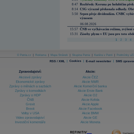
8:47
Rozbřesk: Koruna po holubičím přek
8:14
CSG výrazně překonala odhady. Obran
5:50
Srpen přeje dividendám. CNBC vybírá
výnosem
06.08.2026
15:57
ČNB ve vyčkávacím režimu, zvýšení s
15:31
Zásoby plynu v EU jsou pro toto obdo
1
2
3
4
O Patria.cz
|
Reklama
|
Mapa Stránek
|
Skupina Patria
|
Kariéra v Patrii
|
Podmínky uží
|
Cookies
|
|
RSS / XML
E-mail newsletter
SMS zpravod
Zpravodajství:
Akcie:
Akciové zprávy
Akcie ČEZ
Ekonomické zprávy
Akcie NWR
Zprávy o měnách a sazbách
Akcie Komerční banka
Zprávy o komoditách
Akcie Erste Bank
Zprávy o HDP
Akcie O2
ČNB
Akcie Kofola
Grexit
Akcie Apple
Brexit
Akcie Facebook
Volby v USA
Akcie BMW
Video zpravodajství
Akcie GE
Investiční komentáře
Akcie Moneta