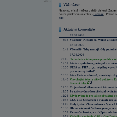
více...
Váš názor
Na tomto místě můžete zahájit diskusi. Zatím
pouze přihlášení uživatelé (
Přihlásit
). Pokud ne
zde
.
Aktuální komentáře
09.08.2026
8:35
Víkendář: Nebojte se, Warsh ve skute
08.08.2026
8:41
Víkendář: Trhy nemají rády prázdné 
07.08.2026
22:05
Slabá data z trhu práce pomohla akc
17:51
Akcie v optimismu, průmysl v extrémn
16:20
UEFA vs. FIFA a „tajné plány vytvoř
pro samotný fotbal“
15:35
Akce Fedu se odsouvá, americký trh 
14:46
Vysychající řeky a ničivé požáry v E
finanční trhy
12:55
Co je vlastně cílem americké centrál
12:35
Po raketovém růstu přichází vybírán
12:26
Závěr týdne je pro akcie převážně po
11:52
ČEZ, a.s.: Oznámení o výplatě úrok
11:00
Perly týdne: Zlato nahoru a SpaceX 
10:30
Hlavní akcionář Volkswagenu je ve z
8:59
Komerční banka, a.s.: Výpis z obchod
8:51
Výsledky oznámily CSG a Gen Digital