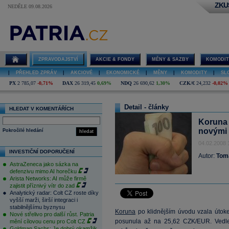
ZKU
NEDĚLE 09.08.2026
ZPRAVODAJSTVÍ
AKCIE & FONDY
MĚNY & SAZBY
KOMODIT
|
PŘEHLED ZPRÁV
|
AKCIOVÉ
|
EKONOMICKÉ
|
MĚNY
|
KOMODITY
|
SL
PX
2 785,07
-0,71%
DAX
26 319,45
0,69%
NDQ
26 690,62
1,30%
CZK/€
24,232
-0,02%
Detail - články
HLEDAT V KOMENTÁŘÍCH
Koruna 
novými 
Pokročilé hledání
hledat
04.02.2008 
INVESTIČNÍ DOPORUČENÍ
Autor:
Tom
AstraZeneca jako sázka na
defenzivu mimo AI horečku
Arista Networks: AI může firmě
zajistit příznivý vítr do zad
Analytický radar: Colt CZ roste díky
vyšší marži, širší integraci i
stabilnějšímu byznysu
Koruna
po klidnějším úvodu vzala útok
Nové střelivo pro další růst. Patria
posunula až na 25,62 CZK/EUR. Vedle př
mění cílovou cenu pro Colt CZ
Goldman Sachs: Je dobrý okamžik