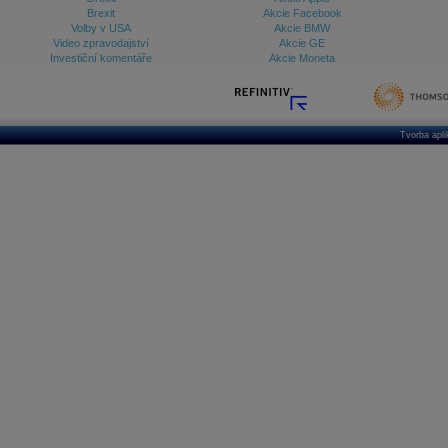
Brexit
Akcie Facebook
Volby v USA
Akcie BMW
Video zpravodajství
Akcie GE
Investiční komentáře
Akcie Moneta
Tvorba apl