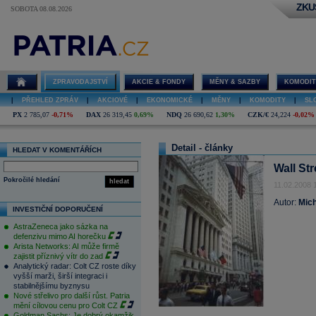
ZKU
SOBOTA 08.08.2026
ZPRAVODAJSTVÍ
AKCIE & FONDY
MĚNY & SAZBY
KOMODIT
|
PŘEHLED ZPRÁV
|
AKCIOVÉ
|
EKONOMICKÉ
|
MĚNY
|
KOMODITY
|
SL
PX
2 785,07
-0,71%
DAX
26 319,45
0,69%
NDQ
26 690,62
1,30%
CZK/€
24,224
-0,02%
Detail - články
HLEDAT V KOMENTÁŘÍCH
Wall St
Pokročilé hledání
hledat
11.02.2008 
Autor:
Mich
INVESTIČNÍ DOPORUČENÍ
AstraZeneca jako sázka na
defenzivu mimo AI horečku
Arista Networks: AI může firmě
zajistit příznivý vítr do zad
Analytický radar: Colt CZ roste díky
vyšší marži, širší integraci i
stabilnějšímu byznysu
Nové střelivo pro další růst. Patria
mění cílovou cenu pro Colt CZ
Goldman Sachs: Je dobrý okamžik