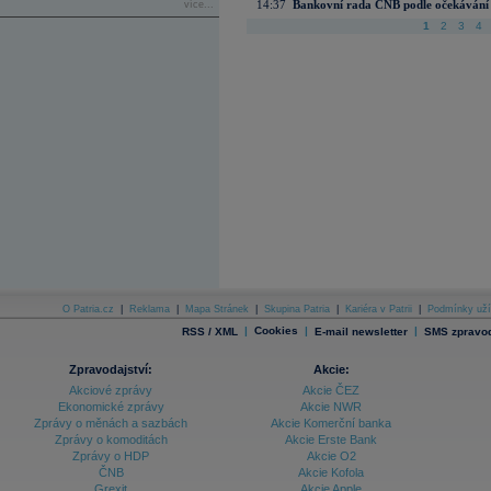
14:37
Bankovní rada ČNB podle očekávání 
více...
1
2
3
4
O Patria.cz
|
Reklama
|
Mapa Stránek
|
Skupina Patria
|
Kariéra v Patrii
|
Podmínky uží
|
Cookies
|
|
RSS / XML
E-mail newsletter
SMS zpravod
Zpravodajství:
Akcie:
Akciové zprávy
Akcie ČEZ
Ekonomické zprávy
Akcie NWR
Zprávy o měnách a sazbách
Akcie Komerční banka
Zprávy o komoditách
Akcie Erste Bank
Zprávy o HDP
Akcie O2
ČNB
Akcie Kofola
Grexit
Akcie Apple