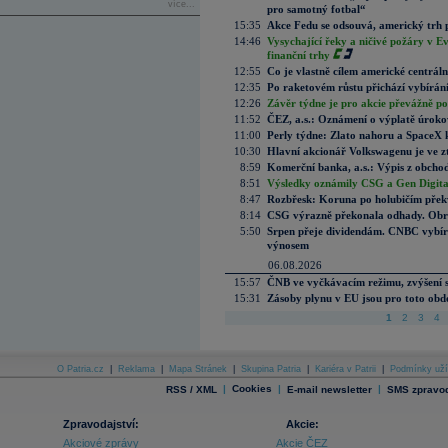
více...
pro samotný fotbal“
15:35
Akce Fedu se odsouvá, americký trh 
14:46
Vysychající řeky a ničivé požáry v E
finanční trhy
12:55
Co je vlastně cílem americké centrál
12:35
Po raketovém růstu přichází vybírán
12:26
Závěr týdne je pro akcie převážně po
11:52
ČEZ, a.s.: Oznámení o výplatě úrok
11:00
Perly týdne: Zlato nahoru a SpaceX 
10:30
Hlavní akcionář Volkswagenu je ve z
8:59
Komerční banka, a.s.: Výpis z obchod
8:51
Výsledky oznámily CSG a Gen Digital
8:47
Rozbřesk: Koruna po holubičím přek
8:14
CSG výrazně překonala odhady. Obran
5:50
Srpen přeje dividendám. CNBC vybírá
výnosem
06.08.2026
15:57
ČNB ve vyčkávacím režimu, zvýšení s
15:31
Zásoby plynu v EU jsou pro toto obdo
1
2
3
4
O Patria.cz
|
Reklama
|
Mapa Stránek
|
Skupina Patria
|
Kariéra v Patrii
|
Podmínky uží
|
Cookies
|
|
RSS / XML
E-mail newsletter
SMS zpravod
Zpravodajství:
Akcie:
Akciové zprávy
Akcie ČEZ