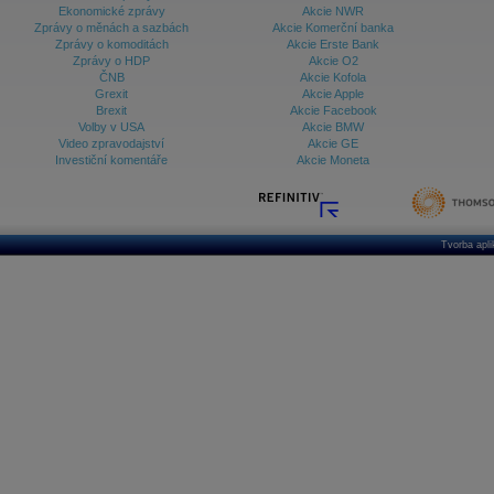
Ekonomické zprávy
Akcie NWR
Zprávy o měnách a sazbách
Akcie Komerční banka
Zprávy o komoditách
Akcie Erste Bank
Zprávy o HDP
Akcie O2
ČNB
Akcie Kofola
Grexit
Akcie Apple
Brexit
Akcie Facebook
Volby v USA
Akcie BMW
Video zpravodajství
Akcie GE
Investiční komentáře
Akcie Moneta
Tvorba apl