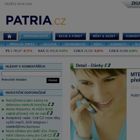
ZKU
NEDĚLE 09.08.2026
ZPRAVODAJSTVÍ
AKCIE & FONDY
MĚNY & SAZBY
KOMODIT
|
PŘEHLED ZPRÁV
|
AKCIOVÉ
|
EKONOMICKÉ
|
MĚNY
|
KOMODITY
|
SL
PX
2 785,07
-0,71%
DAX
26 319,45
0,69%
CZK/€
24,232
-0,02%
CZK/$
20,966
0,00%
Detail - články
HLEDAT V KOMENTÁŘÍCH
MTE
pře
Pokročilé hledání
hledat
13.02
INVESTIČNÍ DOPORUČENÍ
Autor
AstraZeneca jako sázka na
defenzivu mimo AI horečku
Arista Networks: AI může firmě
zajistit příznivý vítr do zad
Analytický radar: Colt CZ roste díky
vyšší marži, širší integraci i
stabilnějšímu byznysu
Nové střelivo pro další růst. Patria
mění cílovou cenu pro Colt CZ
Goldman Sachs: Je dobrý okamžik