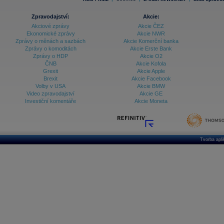
Zpravodajství:
Akcie:
Akciové zprávy
Akcie ČEZ
Ekonomické zprávy
Akcie NWR
Zprávy o měnách a sazbách
Akcie Komerční banka
Zprávy o komoditách
Akcie Erste Bank
Zprávy o HDP
Akcie O2
ČNB
Akcie Kofola
Grexit
Akcie Apple
Brexit
Akcie Facebook
Volby v USA
Akcie BMW
Video zpravodajství
Akcie GE
Investiční komentáře
Akcie Moneta
Tvorba apl