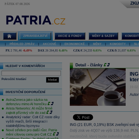
ZKU
PÁTEK 07.08.2026
ZPRAVODAJSTVÍ
AKCIE & FONDY
MĚNY & SAZBY
KOMODIT
|
PŘEHLED ZPRÁV
|
AKCIOVÉ
|
EKONOMICKÉ
|
MĚNY
|
KOMODITY
|
SL
PX
2 791,46
-0,49%
DAX
26 264,85
0,48%
CZK/€
24,233
0,03%
CZK/$
21,037
0,03%
Detail - články
HLEDAT V KOMENTÁŘÍCH
ING
kte
Pokročilé hledání
hledat
19.02
INVESTIČNÍ DOPORUČENÍ
Autor
AstraZeneca jako sázka na
defenzivu mimo AI horečku
Arista Networks: AI může firmě
zajistit příznivý vítr do zad
Analytický radar: Colt CZ roste díky
vyšší marži, širší integraci i
ING (21 EUR, 0,19%) BSK zveřejní své v
stabilnějšímu byznysu
Nové střelivo pro další růst. Patria
čistý zisk ve 4Q07 ve výši 136,9 mil. PLN
mění cílovou cenu pro Colt CZ
meziročně, který bude ovlivněn slabším č
Goldman Sachs: Je dobrý okamžik