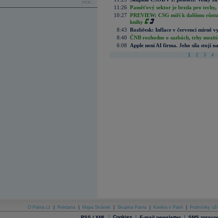
více...
11:26
Paměťový sektor je brzda pro techy,
10:27
PREVIEW: CSG míří k dalšímu růstu.
knihy
8:43
Rozbřesk: Inflace v červenci mírně v
8:40
ČNB rozhodne o sazbách, trhy mezitím
6:08
Apple není AI firma. Jeho síla stojí n
1
2
3
4
O Patria.cz
|
Reklama
|
Mapa Stránek
|
Skupina Patria
|
Kariéra v Patrii
|
Podmínky uží
|
Cookies
|
|
RSS / XML
E-mail newsletter
SMS zpravod