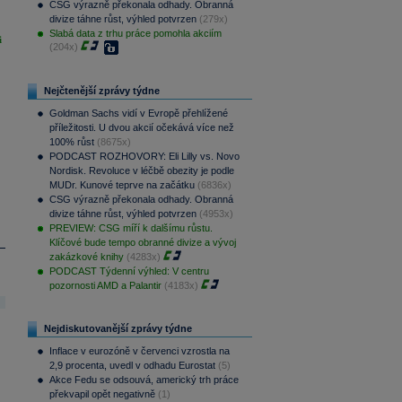
CSG výrazně překonala odhady. Obranná
divize táhne růst, výhled potvrzen
(279x)
Slabá data z trhu práce pomohla akciím
i
(204x)
Nejčtenější zprávy týdne
Goldman Sachs vidí v Evropě přehlížené
příležitosti. U dvou akcií očekává více než
100% růst
(8675x)
PODCAST ROZHOVORY: Eli Lilly vs. Novo
Nordisk. Revoluce v léčbě obezity je podle
MUDr. Kunové teprve na začátku
(6836x)
CSG výrazně překonala odhady. Obranná
divize táhne růst, výhled potvrzen
(4953x)
PREVIEW: CSG míří k dalšímu růstu.
Klíčové bude tempo obranné divize a vývoj
zakázkové knihy
(4283x)
PODCAST Týdenní výhled: V centru
pozornosti AMD a Palantir
(4183x)
Nejdiskutovanější zprávy týdne
Inflace v eurozóně v červenci vzrostla na
2,9 procenta, uvedl v odhadu Eurostat
(5)
Akce Fedu se odsouvá, americký trh práce
překvapil opět negativně
(1)