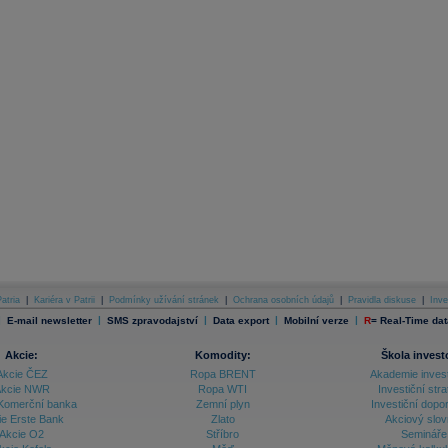
atria
|
Kariéra v Patrii
|
Podmínky užívání stránek
|
Ochrana osobních údajů
|
Pravidla diskuse
|
Inve
|
|
|
|
|
E-mail newsletter
SMS zpravodajství
Data export
Mobilní verze
R
=
Real-Time dat
Akcie:
Komodity:
Škola invest
Akcie ČEZ
Ropa BRENT
Akademie inves
kcie NWR
Ropa WTI
Investiční stra
Komerční banka
Zemní plyn
Investiční dopo
ie Erste Bank
Zlato
Akciový slov
Akcie O2
Stříbro
Semináře