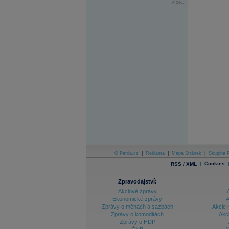
více...
O Patria.cz
|
Reklama
|
Mapa Stránek
|
Skupina P
|
Cookies
RSS / XML
Zpravodajství:
Akciové zprávy
Ekonomické zprávy
A
Zprávy o měnách a sazbách
Akcie 
Zprávy o komoditách
Akc
Zprávy o HDP