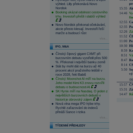
pr
výhled. Lilly překonává Novo
Nordisk
15:35
Ak
Booking ukázal odolnost cestovního
14:46
Vy
trhu. Investoři přešli i slabší výhled
fi
12:55
Co
Novo Nordisk překonal očekávání,
12:35
Po
akcie přesto klesají. Investoři řeší
12:26
Zá
marže a budoucí růst
11:52
ČE
více...
11:00
Pe
10:30
Hl
IPO, M&A
8:59
Ko
Čínský čipový gigant CXMT při
8:51
Vý
burzovním debutu vystřelil přes 500
8:47
Ro
%. Překonal i největší banku země
8:14
CS
Stát by mohl dát na burzu až 40
5:50
Sr
procent akcií pražského letiště v
vý
roce 2028, řekl Babiš
Čínský Moonshot AI míří na burzu.
06
Jeho model Kimi K3 znovu rozvířil
15:57
ČN
debatu o budoucnosti AI
15:31
Zá
SK Hynix míří na Nasdaq. O jeden z
14:47
Rů
největších burzovních debutů v
historii je obrovský zájem
Nová vlna mega IPO hýbe trhy.
Rychlé zařazování do indexů
přináší šance i rizika
více...
TÝDENNÍ PŘEHLEDY