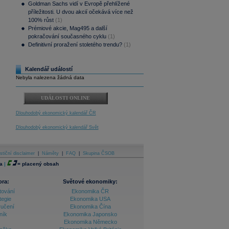
Goldman Sachs vidí v Evropě přehlížené
příležitosti. U dvou akcií očekává více než
100% růst
(1)
Prémiové akcie, Mag495 a další
pokračování současného cyklu
(1)
Definitivní proražení stoletého trendu?
(1)
Kalendář událostí
Nebyla nalezena žádná data
UDÁLOSTI ONLINE
Dlouhodobý ekonomický kalendář ČR
Dlouhodobý ekonomický kalendář Svět
stiční disclaimer
|
Náměty
|
FAQ
|
Skupina ČSOB
a
|
=
placený obsah
ora:
Světové ekonomiky:
tování
Ekonomika ČR
tegie
Ekonomika USA
ručení
Ekonomika Čína
ník
Ekonomika Japonsko
Ekonomika Německo