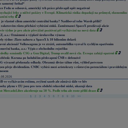
o samotný fotbal“
ce Fedu se odsouvá, americký trh práce překvapil opět negativně
sychající řeky a ničivé požáry v Evropě. Klimatická rizika dopadají na průmysl, ekonomiku 
nanční trhy
 je vlastně cílem americké centrální banky? Nasliboval toho Warsh příliš?
 raketovém růstu přichází vybírání zisků. Zaměstnanci SpaceX prodávají akcie
věr týdne je pro akcie převážně pozitivní při vyčkávání na nová data
Z, a.s.: Oznámení o výplatě úrokového výnosu
rly týdne: Zlato nahoru a SpaceX k 10 bilionům dolarů
avní akcionář Volkswagenu je ve ztrátě, automobilku vyzval k rychlým opatřením
merční banka, a.s.: Výpis z obchodního rejstříku
sledky oznámily CSG a Gen Digital, Trump uvalil nová cla. Evropa zahájí opatrně
zbřesk: Koruna po holubičím překvapení ČNB v defenzivě
G výrazně překonala odhady. Obranná divize táhne růst, výhled potvrzen
pen přeje dividendám. CNBC vybírá mezi aristokraty s růstovým potenciálem i pravidelným
nosem
.08.2026
B ve vyčkávacím režimu, zvýšení sazeb ale zůstává dále ve hře
soby plynu v EU jsou pro toto období rekordně nízké, ukazují data
st MercadoLibre akceleruje na 50 %. Podle trhu ale roste příliš draze
1
2
3
4
5
6
7
8
9
10
>>