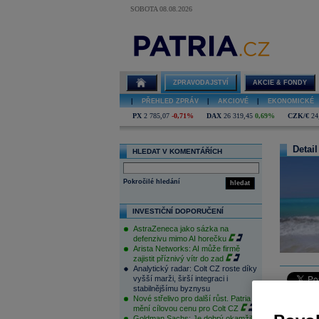
SOBOTA 08.08.2026
ZPRAVODAJSTVÍ
AKCIE & FONDY
|
PŘEHLED ZPRÁV
|
AKCIOVÉ
|
EKONOMICKÉ
PX
2 785,07
-0,71%
DAX
26 319,45
0,69%
CZK/€
24
Detail
HLEDAT V KOMENTÁŘÍCH
Pokročilé hledání
hledat
INVESTIČNÍ DOPORUČENÍ
AstraZeneca jako sázka na
defenzivu mimo AI horečku
Arista Networks: AI může firmě
zajistit příznivý vítr do zad
Analytický radar: Colt CZ roste díky
vyšší marži, širší integraci i
stabilnějšímu byznysu
Nové střelivo pro další růst. Patria
Pražská b
mění cílovou cenu pro Colt CZ
pozitivní 
Goldman Sachs: Je dobrý okamžik