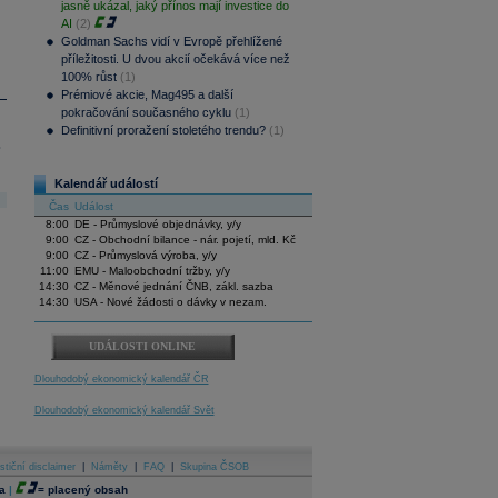
jasně ukázal, jaký přínos mají investice do
AI
(2)
Goldman Sachs vidí v Evropě přehlížené
příležitosti. U dvou akcií očekává více než
100% růst
(1)
Prémiové akcie, Mag495 a další
pokračování současného cyklu
(1)
Definitivní proražení stoletého trendu?
(1)
.
Kalendář událostí
Čas
Událost
8:00
DE - Průmyslové objednávky, y/y
9:00
CZ - Obchodní bilance - nár. pojetí, mld. Kč
9:00
CZ - Průmyslová výroba, y/y
11:00
EMU - Maloobchodní tržby, y/y
14:30
CZ - Měnové jednání ČNB, zákl. sazba
14:30
USA - Nové žádosti o dávky v nezam.
UDÁLOSTI ONLINE
Dlouhodobý ekonomický kalendář ČR
Dlouhodobý ekonomický kalendář Svět
stiční disclaimer
|
Náměty
|
FAQ
|
Skupina ČSOB
a
|
=
placený obsah