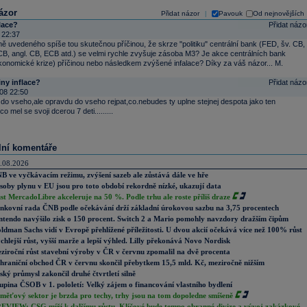
ázor
Přidat názor
Pavouk
Od nejnovějších
|
flace?
Přidat názo
 22:37
ě uvedeného spíše tou skutečnou příčinou, že skrze "politiku" centrální bank (FED, šv. CB,
B, angl. CB, ECB atd.) se velmi rychle zvyšuje zásoba M3? Je akce centrálních bank
konomické krize) příčinou nebo následkem zvýšené infalace? Díky za váš názor... M.
iny inflace?
Přidat názo
08 22:50
 do vseho,ale opravdu do vseho rejpat,co.nebudes ty uplne stejnej despota jako ten
o mel se svoji dcerou 7 deti.........
lní komentáře
.08.2026
B ve vyčkávacím režimu, zvýšení sazeb ale zůstává dále ve hře
soby plynu v EU jsou pro toto období rekordně nízké, ukazují data
st MercadoLibre akceleruje na 50 %. Podle trhu ale roste příliš draze
nkovní rada ČNB podle očekávání drží základní úrokovou sazbu na 3,75 procentech
ntendo navýšilo zisk o 150 procent. Switch 2 a Mario pomohly navzdory dražším čipům
ldman Sachs vidí v Evropě přehlížené příležitosti. U dvou akcií očekává více než 100% růst
chlejší růst, vyšší marže a lepší výhled. Lilly překonává Novo Nordisk
ziroční růst stavební výroby v ČR v červnu zpomalil na dvě procenta
hraniční obchod ČR v červnu skončil přebytkem 15,5 mld. Kč, meziročně nižším
ský průmysl zakončil druhé čtvrtletí silně
upina ČSOB v 1. pololetí: Velký zájem o financování vlastního bydlení
měťový sektor je brzda pro techy, trhy jsou na tom dopoledne smíšeně
EVIEW: CSG míří k dalšímu růstu. Klíčové bude tempo obranné divize a vývoj zakázkové