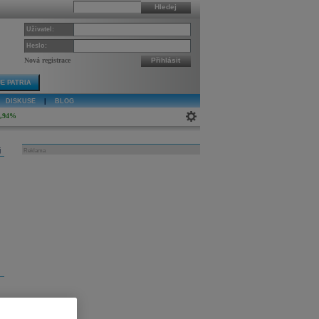
Hledej
Uživatel:
Heslo:
Nová registrace
Přihlásit
E PATRIA
DISKUSE
|
BLOG
0,94%
j
Reklama
o