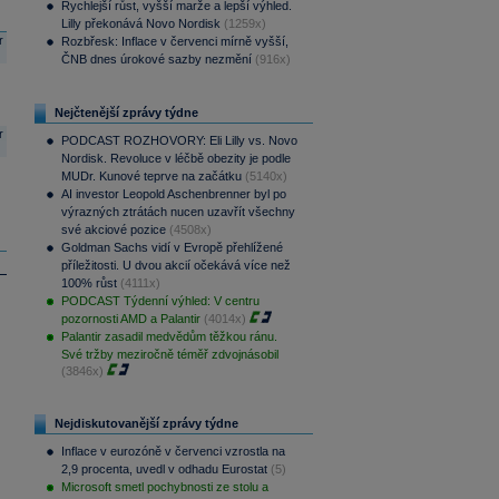
Rychlejší růst, vyšší marže a lepší výhled.
Lilly překonává Novo Nordisk
(1259x)
r
Rozbřesk: Inflace v červenci mírně vyšší,
ČNB dnes úrokové sazby nezmění
(916x)
Nejčtenější zprávy týdne
r
PODCAST ROZHOVORY: Eli Lilly vs. Novo
Nordisk. Revoluce v léčbě obezity je podle
MUDr. Kunové teprve na začátku
(5140x)
AI investor Leopold Aschenbrenner byl po
výrazných ztrátách nucen uzavřít všechny
své akciové pozice
(4508x)
Goldman Sachs vidí v Evropě přehlížené
příležitosti. U dvou akcií očekává více než
100% růst
(4111x)
PODCAST Týdenní výhled: V centru
pozornosti AMD a Palantir
(4014x)
Palantir zasadil medvědům těžkou ránu.
Své tržby meziročně téměř zdvojnásobil
(3846x)
Nejdiskutovanější zprávy týdne
Inflace v eurozóně v červenci vzrostla na
2,9 procenta, uvedl v odhadu Eurostat
(5)
Microsoft smetl pochybnosti ze stolu a