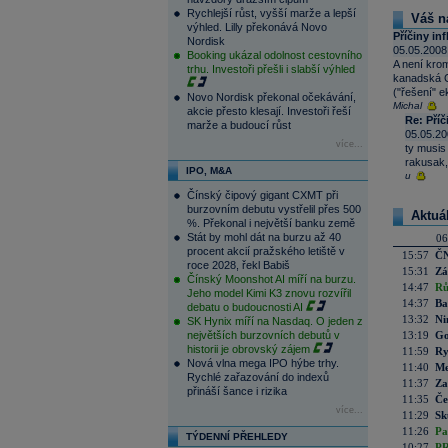
Rychlejší růst, vyšší marže a lepší
Váš n
výhled. Lilly překonává Novo
Příčiny in
Nordisk
05.05.2008
Booking ukázal odolnost cestovního
A není krom
trhu. Investoři přešli i slabší výhled
kanadská C
("řešení" e
Novo Nordisk překonal očekávání,
Michal
akcie přesto klesají. Investoři řeší
Re: Příč
marže a budoucí růst
05.05.20
více...
ty musis
rakusak,c
IPO, M&A
u
Čínský čipový gigant CXMT při
burzovním debutu vystřelil přes 500
Aktuá
%. Překonal i největší banku země
Stát by mohl dát na burzu až 40
06
procent akcií pražského letiště v
15:57
ČN
roce 2028, řekl Babiš
15:31
Zá
Čínský Moonshot AI míří na burzu.
14:47
Rů
Jeho model Kimi K3 znovu rozvířil
14:37
Ba
debatu o budoucnosti AI
13:32
Ni
SK Hynix míří na Nasdaq. O jeden z
největších burzovních debutů v
13:19
Go
historii je obrovský zájem
11:59
Ry
Nová vlna mega IPO hýbe trhy.
11:40
Me
Rychlé zařazování do indexů
11:37
Za
přináší šance i rizika
11:35
Če
více...
11:29
Sk
11:26
Pa
TÝDENNÍ PŘEHLEDY
10:27
PR