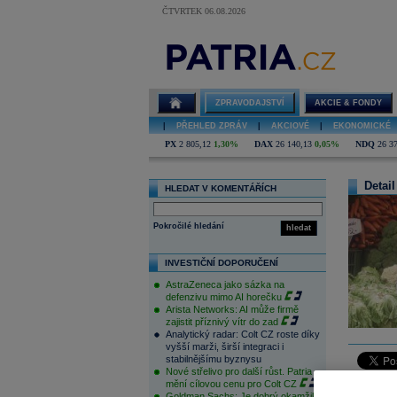
ČTVRTEK 06.08.2026
ZPRAVODAJSTVÍ
AKCIE & FONDY
|
PŘEHLED ZPRÁV
|
AKCIOVÉ
|
EKONOMICKÉ
PX
2 805,12
1,30%
DAX
26 140,13
0,05%
NDQ
26 3
Detail
HLEDAT V KOMENTÁŘÍCH
Pokročilé hledání
hledat
INVESTIČNÍ DOPORUČENÍ
AstraZeneca jako sázka na
defenzivu mimo AI horečku
Arista Networks: AI může firmě
zajistit příznivý vítr do zad
Analytický radar: Colt CZ roste díky
vyšší marži, širší integraci i
stabilnějšímu byznysu
Nové střelivo pro další růst. Patria
mění cílovou cenu pro Colt CZ
Prudký ná
Goldman Sachs: Je dobrý okamžik