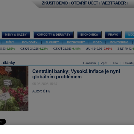
ZKUSIT DEMO
OTEVŘÍT ÚČET
WEBTRADER
|
|
|
MĚNY & SAZBY
KOMODITY & DERIVÁTY
EKONOMIKA
PRÁVO
MOJ
|
MĚNY
|
KOMODITY
|
SLOUPKY
|
ROZHOVORY
|
VIDEO
|
MONITORING
|
75,63
0,05%
CZK/€
24,226
0,23%
CZK/$
21,023
0,48%
AU
4 240,06
-0,09%
BRT
79,42
 - články
E-mailem
Zpět
Tisk
Diskutu
|
|
|
Centrální banky: Vysoká inflace je nyní
globálním problémem
05.05.2008 15:37
Autor:
ČTK
růst cen potravin a dalších komodit zvyšuje nyní
inflaci
po celém světě a je pr