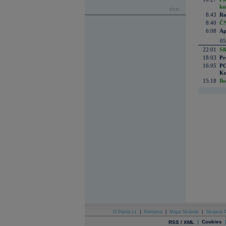
kn
více...
8:43
Ro
8:40
ČN
6:08
Ap
05
22:01
S&
18:03
Pr
16:05
PO
Ku
15:18
Bo
O Patria.cz
|
Reklama
|
Mapa Stránek
|
Skupina P
|
Cookies
RSS / XML