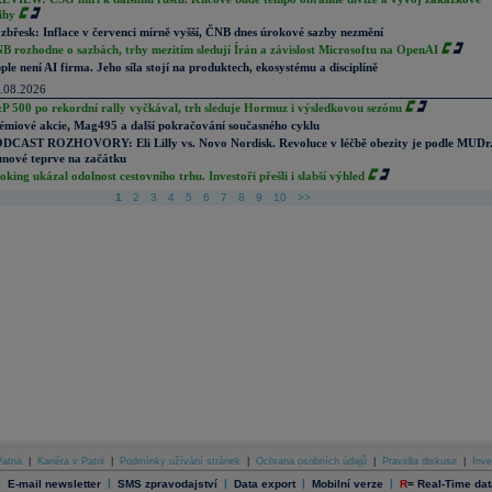
ihy
zbřesk: Inflace v červenci mírně vyšší, ČNB dnes úrokové sazby nezmění
B rozhodne o sazbách, trhy mezitím sledují Írán a závislost Microsoftu na OpenAI
ple není AI firma. Jeho síla stojí na produktech, ekosystému a disciplíně
.08.2026
P 500 po rekordní rally vyčkával, trh sleduje Hormuz i výsledkovou sezónu
émiové akcie, Mag495 a další pokračování současného cyklu
DCAST ROZHOVORY: Eli Lilly vs. Novo Nordisk. Revoluce v léčbě obezity je podle MUDr
nové teprve na začátku
oking ukázal odolnost cestovního trhu. Investoři přešli i slabší výhled
1
2
3
4
5
6
7
8
9
10
>>
atria
|
Kariéra v Patrii
|
Podmínky užívání stránek
|
Ochrana osobních údajů
|
Pravidla diskuse
|
Inve
|
|
|
|
|
E-mail newsletter
SMS zpravodajství
Data export
Mobilní verze
R
=
Real-Time dat