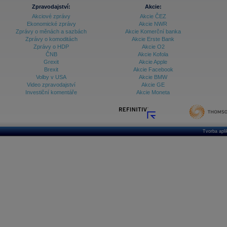
Zpravodajství:
Akcie:
Akciové zprávy
Akcie ČEZ
Ekonomické zprávy
Akcie NWR
Zprávy o měnách a sazbách
Akcie Komerční banka
Zprávy o komoditách
Akcie Erste Bank
Zprávy o HDP
Akcie O2
ČNB
Akcie Kofola
Grexit
Akcie Apple
Brexit
Akcie Facebook
Volby v USA
Akcie BMW
Video zpravodajství
Akcie GE
Investiční komentáře
Akcie Moneta
Tvorba apl