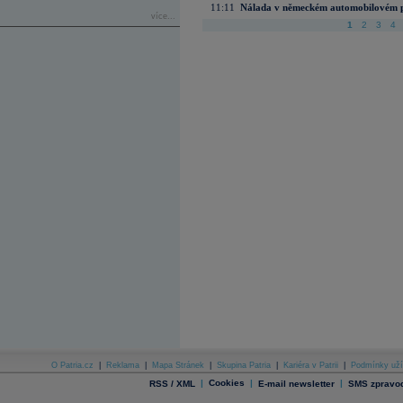
11:11
Nálada v německém automobilovém prů
více...
1
2
3
4
O Patria.cz
|
Reklama
|
Mapa Stránek
|
Skupina Patria
|
Kariéra v Patrii
|
Podmínky uží
|
Cookies
|
|
RSS / XML
E-mail newsletter
SMS zpravod