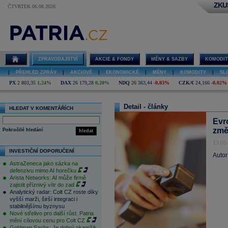
ZKU
ČTVRTEK 06.08.2026
ZPRAVODAJSTVÍ
AKCIE & FONDY
MĚNY & SAZBY
KOMODIT
|
PŘEHLED ZPRÁV
|
AKCIOVÉ
|
EKONOMICKÉ
|
MĚNY
|
KOMODITY
|
SL
PX
2 803,35
1,24%
DAX
26 179,28
0,20%
NDQ
26 363,44
-0,83%
CZK/€
24,166
-0,02%
Detail - články
HLEDAT V KOMENTÁŘÍCH
Evr
změ
Pokročilé hledání
hledat
13.05
INVESTIČNÍ DOPORUČENÍ
Autor
AstraZeneca jako sázka na
defenzivu mimo AI horečku
Arista Networks: AI může firmě
zajistit příznivý vítr do zad
Analytický radar: Colt CZ roste díky
vyšší marži, širší integraci i
stabilnějšímu byznysu
Nové střelivo pro další růst. Patria
mění cílovou cenu pro Colt CZ
Goldman Sachs: Je dobrý okamžik