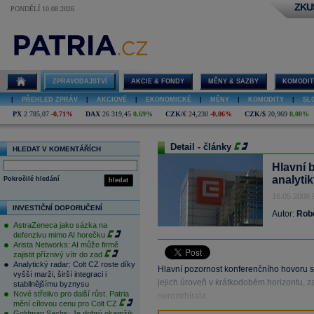
ZKU
PONDĚLÍ 10.08.2026
ZPRAVODAJSTVÍ
AKCIE & FONDY
MĚNY & SAZBY
KOMODIT
|
PŘEHLED ZPRÁV
|
AKCIOVÉ
|
EKONOMICKÉ
|
MĚNY
|
KOMODITY
|
SL
PX
2 785,07
-0,71%
DAX
26 319,45
0,69%
CZK/€
24,230
-0,06%
CZK/$
20,969
0,00%
Detail - články
HLEDAT V KOMENTÁŘÍCH
Hlavní 
analyti
Pokročilé hledání
hledat
16.05.2008 
INVESTIČNÍ DOPORUČENÍ
Autor:
Robe
AstraZeneca jako sázka na
defenzivu mimo AI horečku
Arista Networks: AI může firmě
zajistit příznivý vítr do zad
Analytický radar: Colt CZ roste díky
Hlavní pozornost konferenčního hovoru se
vyšší marži, širší integraci i
jejich úroveň v krátkodobém horizontu, za
stabilnějšímu byznysu
Nové střelivo pro další růst. Patria
nerozebírala.
mění cílovou cenu pro Colt CZ
Goldman Sachs: Je dobrý okamžik