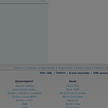
více...
O Patria.cz
|
Reklama
|
Mapa Stránek
|
Skupina Patria
|
Kariéra v Patrii
|
Podmínky uží
|
Cookies
|
|
RSS / XML
E-mail newsletter
SMS zpravod
Zpravodajství:
Akcie:
Akciové zprávy
Akcie ČEZ
Ekonomické zprávy
Akcie NWR
Zprávy o měnách a sazbách
Akcie Komerční banka
Zprávy o komoditách
Akcie Erste Bank
Zprávy o HDP
Akcie O2
ČNB
Akcie Kofola
Grexit
Akcie Apple