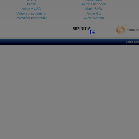
Brexit
Akcie Facebook
Volby v USA
Akcie BMW
Video zpravodajství
Akcie GE
Investiční komentáře
Akcie Moneta
Tvorba apl