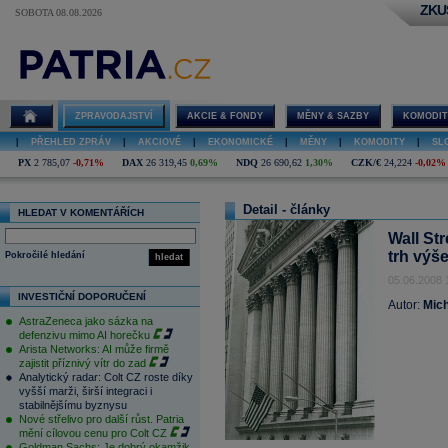
ZKU
SOBOTA 08.08.2026
ZPRAVODAJSTVÍ
AKCIE & FONDY
MĚNY & SAZBY
KOMODIT
|
PŘEHLED ZPRÁV
|
AKCIOVÉ
|
EKONOMICKÉ
|
MĚNY
|
KOMODITY
|
SL
PX
2 785,07
-0,71%
DAX
26 319,45
0,69%
NDQ
26 690,62
1,30%
CZK/€
24,224
-0,02%
Detail - články
HLEDAT V KOMENTÁŘÍCH
Wall Str
trh výš
Pokročilé hledání
hledat
05.06.2008 
INVESTIČNÍ DOPORUČENÍ
Autor:
Mich
AstraZeneca jako sázka na
defenzivu mimo AI horečku
Arista Networks: AI může firmě
zajistit příznivý vítr do zad
Analytický radar: Colt CZ roste díky
vyšší marži, širší integraci i
stabilnějšímu byznysu
Nové střelivo pro další růst. Patria
mění cílovou cenu pro Colt CZ
Goldman Sachs: Je dobrý okamžik