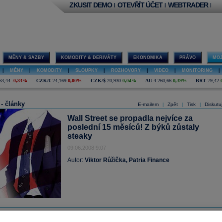
ZKUSIT DEMO
OTEVŘÍT ÚČET
WEBTRADER
|
|
|
MĚNY & SAZBY
KOMODITY & DERIVÁTY
EKONOMIKA
PRÁVO
MOJ
|
MĚNY
|
KOMODITY
|
SLOUPKY
|
ROZHOVORY
|
VIDEO
|
MONITORING
|
63,44
-0,83%
CZK/€
24,169
0,00%
CZK/$
20,930
0,04%
AU
4 260,66
0,39%
BRT
79,42
 - články
E-mailem
Zpět
Tisk
Diskutu
|
|
|
Wall Street se propadla nejvíce za
poslední 15 měsíců! Z býků zůstaly
steaky
09.06.2008 9:07
Autor:
Viktor Růžička, Patria Finance