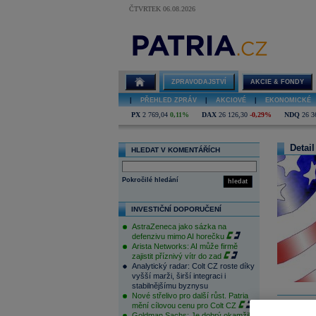
ČTVRTEK 06.08.2026
ZPRAVODAJSTVÍ
AKCIE & FONDY
|
PŘEHLED ZPRÁV
|
AKCIOVÉ
|
EKONOMICKÉ
PX
2 769,04
0,11%
DAX
26 126,30
-0,29%
NDQ
26 3
Detail
HLEDAT V KOMENTÁŘÍCH
Pokročilé hledání
hledat
INVESTIČNÍ DOPORUČENÍ
AstraZeneca jako sázka na
defenzivu mimo AI horečku
Arista Networks: AI může firmě
zajistit příznivý vítr do zad
Analytický radar: Colt CZ roste díky
vyšší marži, širší integraci i
stabilnějšímu byznysu
Nové střelivo pro další růst. Patria
mění cílovou cenu pro Colt CZ
Goldman Sachs: Je dobrý okamžik