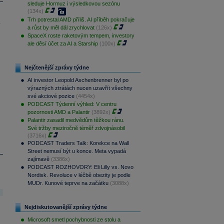
sleduje Hormuz i výsledkovou sezónu
(134x)
Trh potrestal AMD příliš. AI příběh pokračuje
.
a růst by měl dál zrychlovat
(126x)
SpaceX roste raketovým tempem, investory
ale děsí účet za AI a Starship
(100x)
Nejčtenější zprávy týdne
AI investor Leopold Aschenbrenner byl po
výrazných ztrátách nucen uzavřít všechny
své akciové pozice
(4454x)
PODCAST Týdenní výhled: V centru
pozornosti AMD a Palantir
(3892x)
Palantir zasadil medvědům těžkou ránu.
Své tržby meziročně téměř zdvojnásobil
(3716x)
PODCAST Traders Talk: Korekce na Wall
Street nemusí být u konce. Meta vypadá
zajímavě
(3386x)
PODCAST ROZHOVORY: Eli Lilly vs. Novo
Nordisk. Revoluce v léčbě obezity je podle
MUDr. Kunové teprve na začátku
(3088x)
Nejdiskutovanější zprávy týdne
Microsoft smetl pochybnosti ze stolu a