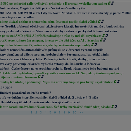
P 500 po rekordní rally vyčkával, trh sleduje Hormuz i výsledkovou sezónu
émiové akcie, Mag495 a další pokračování současného cyklu
DCAST ROZHOVORY: Eli Lilly vs. Novo Nordisk. Revoluce v léčbě obezity je podle MUDr
nové teprve na začátku
oking ukázal odolnost cestovního trhu. Investoři přešli i slabší výhled
vo Nordisk překonal očekávání, akcie přesto klesají. Investoři řeší marže a budoucí růst
sney překonal očekávání. Streamovací služby i zábavní parky dál táhnou růst zisků
h potrestal AMD příliš. AI příběh pokračuje a růst by měl dál zrychlovat
aceX roste raketovým tempem, investory ale děsí účet za AI a Starship
opolitika trhům svědčí, zatímco výsledky sentimentu nepomohly
lada v německém automobilovém průmyslu se v červenci výrazně zlepšila
raty domácností dále rostou, maloobchod ale v červnu zaostal za očekáváním
flace v červenci lehce zrychlila. Potraviny inflaci brzdí, služby ji tlačí vzhůru
zvavlasy potvrzuje celoroční výhled a vstoupí do Rakouska a Německa
zbřesk: České úspory na evropském vrcholu. Brzda růstu, nebo jeho budoucí motor?
D zklamalo výhledem, SpaceX vyděsila cenovkou za AI. Naopak optimismus podporují
děje na otevření Hormuzu
d mlčí, trh utahuje podmínky. Nejistota zdražuje kapitál pro firmy i spotřebitele
.08.2026
finitivní proražení stoletého trendu?
otify ve duhém kvartále neoslnilo. Slabší výhled tlačí akcie o 4 % níže
Donald's zvýšil zisk, Američané ale ztrácejí chuť utrácet
lantir zasadil medvědům těžkou ránu. Své tržby meziročně téměř zdvojnásobil
1
2
3
4
5
6
7
8
9
10
>>