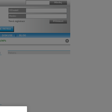
Hledej
Uživatel:
Heslo:
Nová registrace
Přihlásit
E PATRIA
DISKUSE
|
BLOG
0,94%
j
Reklama