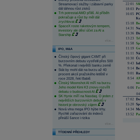
22:01
S&
Streamovací služby i zábavní parky
dál táhnou růst zisků
18:03
Pr
Trh potrestal AMD příliš. AI příběh
16:05
PO
pokračuje a růst by měl dál
Ku
zrychlovat
15:18
Bo
SpaceX roste raketovým tempem,
14:31
No
investory ale děsí účet za AI a
13:36
Di
Starship
13:23
Tr
více...
11:58
Sp
11:19
Ge
IPO, M&A
11:11
Ná
Čínský čipový gigant CXMT při
10:30
Út
burzovním debutu vystřelil přes 500
9:43
In
%. Překonal i největší banku země
9:14
Be
Stát by mohl dát na burzu až 40
9:01
Ro
procent akcií pražského letiště v
8:54
AM
roce 2028, řekl Babiš
na
Čínský Moonshot AI míří na burzu.
Jeho model Kimi K3 znovu rozvířil
6:06
Fe
debatu o budoucnosti AI
04
SK Hynix míří na Nasdaq. O jeden z
17:02
De
největších burzovních debutů v
15:20
Sp
historii je obrovský zájem
Nová vlna mega IPO hýbe trhy.
14:34
Mc
Rychlé zařazování do indexů
13:52
Pa
přináší šance i rizika
více...
TÝDENNÍ PŘEHLEDY