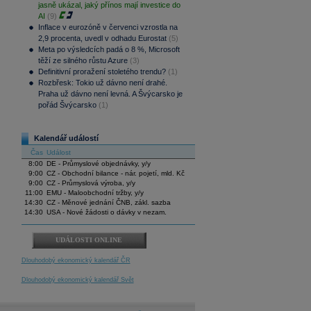
jasně ukázal, jaký přínos mají investice do
AI
(9)
Inflace v eurozóně v červenci vzrostla na
2,9 procenta, uvedl v odhadu Eurostat
(5)
Meta po výsledcích padá o 8 %, Microsoft
těží ze silného růstu Azure
(3)
Definitivní proražení stoletého trendu?
(1)
Rozbřesk: Tokio už dávno není drahé.
Praha už dávno není levná. A Švýcarsko je
pořád Švýcarsko
(1)
Kalendář událostí
Čas
Událost
8:00
DE - Průmyslové objednávky, y/y
9:00
CZ - Obchodní bilance - nár. pojetí, mld. Kč
9:00
CZ - Průmyslová výroba, y/y
11:00
EMU - Maloobchodní tržby, y/y
14:30
CZ - Měnové jednání ČNB, zákl. sazba
14:30
USA - Nové žádosti o dávky v nezam.
UDÁLOSTI ONLINE
Dlouhodobý ekonomický kalendář ČR
Dlouhodobý ekonomický kalendář Svět