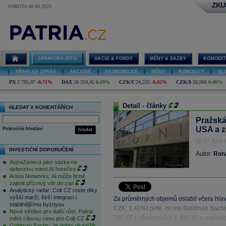
ZKU
SOBOTA 08.08.2026
ZPRAVODAJSTVÍ
AKCIE & FONDY
MĚNY & SAZBY
KOMODIT
|
PŘEHLED ZPRÁV
|
AKCIOVÉ
|
EKONOMICKÉ
|
MĚNY
|
KOMODITY
|
SL
PX
2 785,07
-0,71%
DAX
26 319,45
0,69%
CZK/€
24,232
-0,02%
CZK/$
20,966
0,00%
Detail - články
HLEDAT V KOMENTÁŘÍCH
Pražská
USA a z
Pokročilé hledání
hledat
02.07.2008 
INVESTIČNÍ DOPORUČENÍ
Autor:
Ron
AstraZeneca jako sázka na
defenzivu mimo AI horečku
Arista Networks: AI může firmě
zajistit příznivý vítr do zad
Analytický radar: Colt CZ roste díky
vyšší marži, širší integraci i
Za průměrných objemů oslabil včera hlav
stabilnějšímu byznysu
CZK, 1,41%) poté, co mu Goldman Sachs 
Nové střelivo pro další růst. Patria
580 Kč z předchozích 1 430 Kč a napomo
mění cílovou cenu pro Colt CZ
Goldman Sachs: Je dobrý okamžik