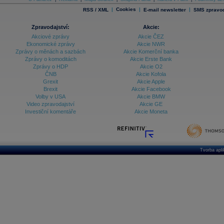
|
Cookies
|
|
RSS / XML
E-mail newsletter
SMS zpravod
Zpravodajství:
Akcie:
Akciové zprávy
Akcie ČEZ
Ekonomické zprávy
Akcie NWR
Zprávy o měnách a sazbách
Akcie Komerční banka
Zprávy o komoditách
Akcie Erste Bank
Zprávy o HDP
Akcie O2
ČNB
Akcie Kofola
Grexit
Akcie Apple
Brexit
Akcie Facebook
Volby v USA
Akcie BMW
Video zpravodajství
Akcie GE
Investiční komentáře
Akcie Moneta
Tvorba apl