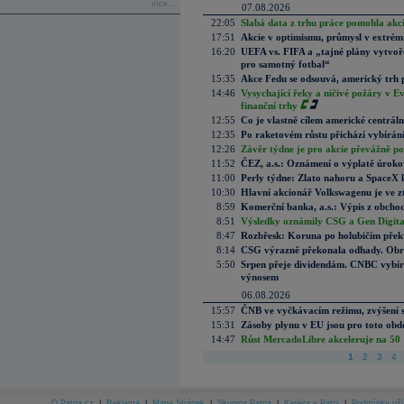
více...
07.08.2026
22:05
Slabá data z trhu práce pomohla akc
17:51
Akcie v optimismu, průmysl v extrémn
16:20
UEFA vs. FIFA a „tajné plány vytvoř
pro samotný fotbal“
15:35
Akce Fedu se odsouvá, americký trh 
14:46
Vysychající řeky a ničivé požáry v E
finanční trhy
12:55
Co je vlastně cílem americké centrál
12:35
Po raketovém růstu přichází vybírán
12:26
Závěr týdne je pro akcie převážně po
11:52
ČEZ, a.s.: Oznámení o výplatě úrok
11:00
Perly týdne: Zlato nahoru a SpaceX 
10:30
Hlavní akcionář Volkswagenu je ve z
8:59
Komerční banka, a.s.: Výpis z obchod
8:51
Výsledky oznámily CSG a Gen Digital
8:47
Rozbřesk: Koruna po holubičím přek
8:14
CSG výrazně překonala odhady. Obran
5:50
Srpen přeje dividendám. CNBC vybírá
výnosem
06.08.2026
15:57
ČNB ve vyčkávacím režimu, zvýšení s
15:31
Zásoby plynu v EU jsou pro toto obdo
14:47
Růst MercadoLibre akceleruje na 50 %
1
2
3
4
O Patria.cz
|
Reklama
|
Mapa Stránek
|
Skupina Patria
|
Kariéra v Patrii
|
Podmínky uží