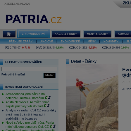
ZKU
NEDĚLE 09.08.2026
ZPRAVODAJSTVÍ
AKCIE & FONDY
MĚNY & SAZBY
KOMODIT
|
PŘEHLED ZPRÁV
|
AKCIOVÉ
|
EKONOMICKÉ
|
MĚNY
|
KOMODITY
|
SL
PX
2 785,07
-0,71%
DAX
26 319,45
0,69%
CZK/€
24,232
-0,02%
CZK/$
20,966
0,00%
Detail - články
HLEDAT V KOMENTÁŘÍCH
Evr
týd
Pokročilé hledání
hledat
21.07
INVESTIČNÍ DOPORUČENÍ
Autor
AstraZeneca jako sázka na
defenzivu mimo AI horečku
Arista Networks: AI může firmě
zajistit příznivý vítr do zad
Analytický radar: Colt CZ roste díky
vyšší marži, širší integraci i
stabilnějšímu byznysu
Nové střelivo pro další růst. Patria
mění cílovou cenu pro Colt CZ
Goldman Sachs: Je dobrý okamžik