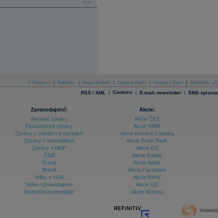
více...
O Patria.cz
|
Reklama
|
Mapa Stránek
|
Skupina Patria
|
Kariéra v Patrii
|
Podmínky uží
|
Cookies
|
|
RSS / XML
E-mail newsletter
SMS zpravod
Zpravodajství:
Akcie:
Akciové zprávy
Akcie ČEZ
Ekonomické zprávy
Akcie NWR
Zprávy o měnách a sazbách
Akcie Komerční banka
Zprávy o komoditách
Akcie Erste Bank
Zprávy o HDP
Akcie O2
ČNB
Akcie Kofola
Grexit
Akcie Apple
Brexit
Akcie Facebook
Volby v USA
Akcie BMW
Video zpravodajství
Akcie GE
Investiční komentáře
Akcie Moneta