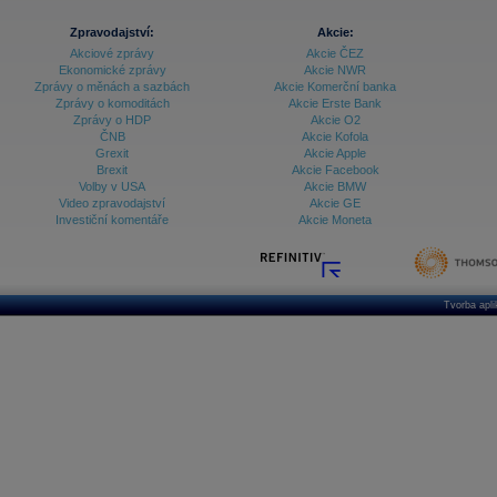
Zpravodajství:
Akcie:
Akciové zprávy
Akcie ČEZ
Ekonomické zprávy
Akcie NWR
Zprávy o měnách a sazbách
Akcie Komerční banka
Zprávy o komoditách
Akcie Erste Bank
Zprávy o HDP
Akcie O2
ČNB
Akcie Kofola
Grexit
Akcie Apple
Brexit
Akcie Facebook
Volby v USA
Akcie BMW
Video zpravodajství
Akcie GE
Investiční komentáře
Akcie Moneta
Tvorba apl