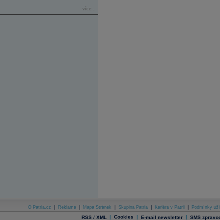
více...
O Patria.cz
|
Reklama
|
Mapa Stránek
|
Skupina Patria
|
Kariéra v Patrii
|
Podmínky uží
|
Cookies
|
|
RSS / XML
E-mail newsletter
SMS zpravod