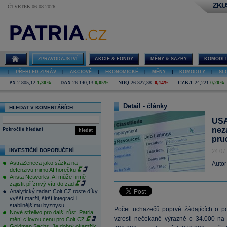
ZKU
ČTVRTEK 06.08.2026
ZPRAVODAJSTVÍ
AKCIE & FONDY
MĚNY & SAZBY
KOMODIT
|
PŘEHLED ZPRÁV
|
AKCIOVÉ
|
EKONOMICKÉ
|
MĚNY
|
KOMODITY
|
SL
PX
2 805,12
1,30%
DAX
26 140,13
0,05%
NDQ
26 327,38
-0,14%
CZK/€
24,221
0,20%
Detail - články
HLEDAT V KOMENTÁŘÍCH
USA
nez
Pokročilé hledání
hledat
pru
INVESTIČNÍ DOPORUČENÍ
24.07
AstraZeneca jako sázka na
Autor
defenzivu mimo AI horečku
Arista Networks: AI může firmě
zajistit příznivý vítr do zad
Analytický radar: Colt CZ roste díky
vyšší marži, širší integraci i
stabilnějšímu byznysu
Počet uchazečů poprvé žádajících o 
Nové střelivo pro další růst. Patria
vzrostl nečekaně výrazně o 34.000 na 
mění cílovou cenu pro Colt CZ
Goldman Sachs: Je dobrý okamžik