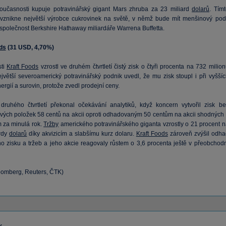
oučasnosti kupuje potravinářský gigant Mars zhruba za 23 miliard
dolarů
. Tímt
vznikne největší výrobce cukrovinek na světě, v němž bude mít menšinový podí
 společnost Berkshire Hathaway miliardáře Warrena Buffetta.
ds
(
31
USD, 4,70%)
sti
Kraft Foods
vzrostl ve druhém čtvrtletí čistý zisk o čtyři procenta na 732 milio
ejvětší severoamerický potravinářský podnik uvedl, že mu zisk stoupl i při vyššíc
rgií a surovin, protože zvedl prodejní ceny.
druhého čtvrtletí překonal očekávání analytiků, když koncern vytvořil zisk be
vých položek 58 centů na akcii oproti odhadovaným 50 centům na akcii shodných 
 za minulá rok.
Tržby
amerického potravinářského giganta vzrostly o 21 procent n
ardy
dolarů
díky akvizicím a slabšímu kurz dolaru.
Kraft Foods
zároveň zvýšil odha
ho zisku a tržeb a jeho akcie reagovaly růstem o 3,6 procenta ještě v přeobchodn
loomberg, Reuters, ČTK)