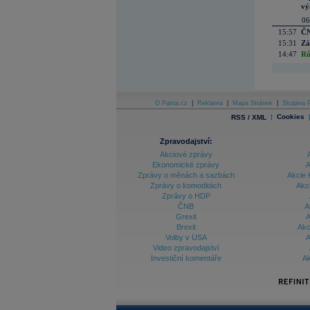
vý
06
15:57
ČN
15:31
Zá
14:47
Rů
O Patria.cz
|
Reklama
|
Mapa Stránek
|
Skupina P
|
Cookies
RSS / XML
Zpravodajství:
Akciové zprávy
Ekonomické zprávy
A
Zprávy o měnách a sazbách
Akcie 
Zprávy o komoditách
Akc
Zprávy o HDP
ČNB
A
Grexit
A
Brexit
Akc
Volby v USA
A
Video zpravodajství
Investiční komentáře
Ak