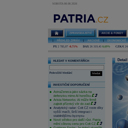
SOBOTA 08.08.2026
ZPRAVODAJSTVÍ
AKCIE & FONDY
|
PŘEHLED ZPRÁV
|
AKCIOVÉ
|
EKONOMICKÉ
PX
2 785,07
-0,71%
DAX
26 319,45
0,69%
CZK/€
24
Detail
HLEDAT V KOMENTÁŘÍCH
Pokročilé hledání
hledat
INVESTIČNÍ DOPORUČENÍ
AstraZeneca jako sázka na
defenzivu mimo AI horečku
Arista Networks: AI může firmě
zajistit příznivý vítr do zad
Analytický radar: Colt CZ roste díky
vyšší marži, širší integraci i
stabilnějšímu byznysu
Nové střelivo pro další růst. Patria
mění cílovou cenu pro Colt CZ
Goldman Sachs: Je dobrý okamžik