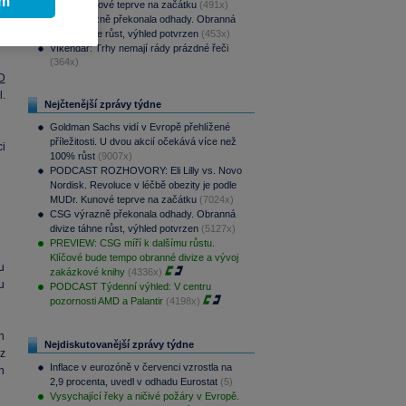
ím
MUDr. Kunové teprve na začátku
(491x)
í
CSG výrazně překonala odhady. Obranná
li
divize táhne růst, výhled potvrzen
(453x)
Víkendář: Trhy nemají rády prázdné řeči
(364x)
D
.
Nejčtenější zprávy týdne
Goldman Sachs vidí v Evropě přehlížené
příležitosti. U dvou akcií očekává více než
i
100% růst
(9007x)
PODCAST ROZHOVORY: Eli Lilly vs. Novo
Nordisk. Revoluce v léčbě obezity je podle
MUDr. Kunové teprve na začátku
(7024x)
CSG výrazně překonala odhady. Obranná
divize táhne růst, výhled potvrzen
(5127x)
PREVIEW: CSG míří k dalšímu růstu.
Klíčové bude tempo obranné divize a vývoj
u
zakázkové knihy
(4336x)
u
PODCAST Týdenní výhled: V centru
pozornosti AMD a Palantir
(4198x)
h
Nejdiskutovanější zprávy týdne
z
Inflace v eurozóně v červenci vzrostla na
ch
2,9 procenta, uvedl v odhadu Eurostat
(5)
Vysychající řeky a ničivé požáry v Evropě.