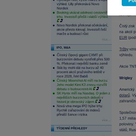
Pou
přechodu 
výhled. Lilly překonává Novo
Nordisk
nárůst pře
Booking ukázal odolnost cestovního
levnější 
trhu. Investoři přešli i slabší výhled
Novo Nordisk překonal očekávání,
Čistý zisk
akcie přesto klesají. Investoři řeší
na akcii 
marže a budoucí růst
EUR
(pod
více...
IPO, M&A
Tržby
vzro
výhledu.
Čínský čipový gigant CXMT při
burzovním debutu vystřelil přes 500
%. Překonal i největší banku země
Akcie TNT
Stát by mohl dát na burzu až 40
procent akcií pražského letiště v
roce 2028, řekl Babiš
Wrigley
Čínský Moonshot AI míří na burzu.
Jeho model Kimi K3 znovu rozvířil
debatu o budoucnosti AI
Americký 
SK Hynix míří na Nasdaq. O jeden z
dolarů
. V
největších burzovních debutů v
zahraniční
historii je obrovský zájem
Nová vlna mega IPO hýbe trhy.
Rychlé zařazování do indexů
Společnos
přináší šance i rizika
1,57 mili
více...
poloviny. 
TÝDENNÍ PŘEHLEDY
států, Rus