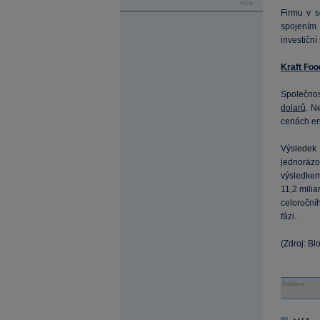
více...
Firmu v s
spojením 
investiční
Kraft Foo
Společno
dolarů
. N
cenách ene
Výsledek 
jednorázo
výsledkem
11,2 mili
celoroční
fázi.
(Zdroj: B
Reklama