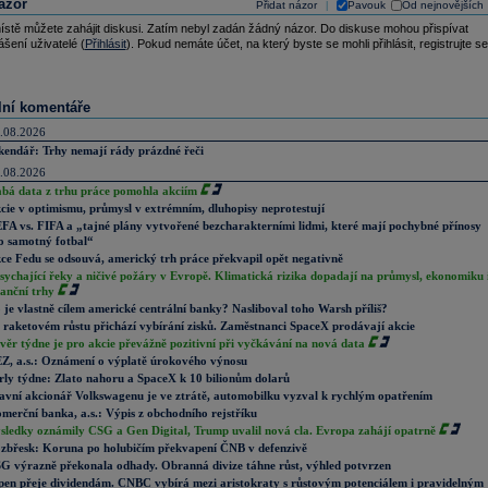
ázor
Přidat názor
Pavouk
Od nejnovějších
|
ístě můžete zahájit diskusi. Zatím nebyl zadán žádný názor. Do diskuse mohou přispívat
ášení uživatelé (
Přihlásit
). Pokud nemáte účet, na který byste se mohli přihlásit, registrujte se
lní komentáře
.08.2026
kendář: Trhy nemají rády prázdné řeči
.08.2026
abá data z trhu práce pomohla akciím
cie v optimismu, průmysl v extrémním, dluhopisy neprotestují
FA vs. FIFA a „tajné plány vytvořené bezcharakterními lidmi, které mají pochybné přínosy
o samotný fotbal“
ce Fedu se odsouvá, americký trh práce překvapil opět negativně
sychající řeky a ničivé požáry v Evropě. Klimatická rizika dopadají na průmysl, ekonomiku 
nanční trhy
 je vlastně cílem americké centrální banky? Nasliboval toho Warsh příliš?
 raketovém růstu přichází vybírání zisků. Zaměstnanci SpaceX prodávají akcie
věr týdne je pro akcie převážně pozitivní při vyčkávání na nová data
Z, a.s.: Oznámení o výplatě úrokového výnosu
rly týdne: Zlato nahoru a SpaceX k 10 bilionům dolarů
avní akcionář Volkswagenu je ve ztrátě, automobilku vyzval k rychlým opatřením
merční banka, a.s.: Výpis z obchodního rejstříku
sledky oznámily CSG a Gen Digital, Trump uvalil nová cla. Evropa zahájí opatrně
zbřesk: Koruna po holubičím překvapení ČNB v defenzivě
G výrazně překonala odhady. Obranná divize táhne růst, výhled potvrzen
pen přeje dividendám. CNBC vybírá mezi aristokraty s růstovým potenciálem i pravidelným