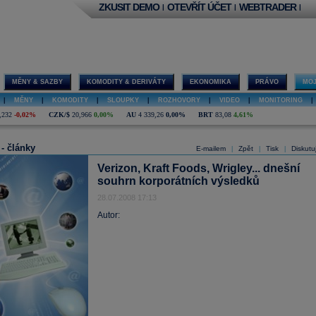
ZKUSIT DEMO
OTEVŘÍT ÚČET
WEBTRADER
|
|
|
MĚNY & SAZBY
KOMODITY & DERIVÁTY
EKONOMIKA
PRÁVO
MOJ
|
MĚNY
|
KOMODITY
|
SLOUPKY
|
ROZHOVORY
|
VIDEO
|
MONITORING
|
,232
-0,02%
CZK/$
20,966
0,00%
AU
4 339,26
0,00%
BRT
83,08
4,61%
 - články
E-mailem
Zpět
Tisk
Diskutu
|
|
|
Verizon, Kraft Foods, Wrigley... dnešní
souhrn korporátních výsledků
28.07.2008 17:13
Autor: