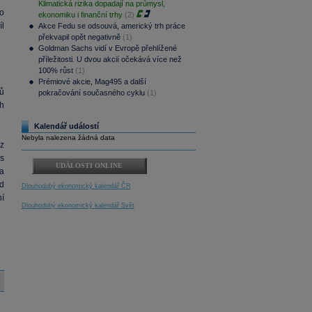
Klimatická rizika dopadají na průmysl,
o
ekonomiku i finanční trhy
(2)
l
Akce Fedu se odsouvá, americký trh práce
překvapil opět negativně
(1)
Goldman Sachs vidí v Evropě přehlížené
příležitosti. U dvou akcií očekává více než
100% růst
(1)
Prémiové akcie, Mag495 a další
nů
pokračování současného cyklu
(1)
h
Kalendář událostí
Nebyla nalezena žádná data
z
s
UDÁLOSTI ONLINE
a
d
Dlouhodobý ekonomický kalendář ČR
í
Dlouhodobý ekonomický kalendář Svět