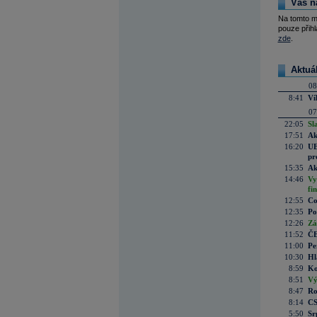
Váš n
Na tomto m
pouze přihl
zde
.
Aktuá
08
8:41
Ví
07
22:05
Sl
17:51
Ak
16:20
UE
pr
15:35
Ak
14:46
Vy
fi
12:55
Co
12:35
Po
12:26
Zá
11:52
ČE
11:00
Pe
10:30
Hl
8:59
Ko
8:51
Vý
8:47
Ro
8:14
CS
5:50
Sr