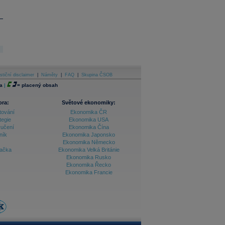
stiční disclaimer
|
Náměty
|
FAQ
|
Skupina ČSOB
a
|
=
placený obsah
ora:
Světové ekonomiky:
tování
Ekonomika ČR
tegie
Ekonomika USA
ručení
Ekonomika Čína
ník
Ekonomika Japonsko
Ekonomika Německo
lačka
Ekonomika Velká Británie
Ekonomika Rusko
Ekonomika Řecko
Ekonomika Francie