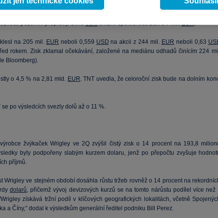
žít jen technické cookies
Souhlas
na levnější možnosti přepravy, a kvůli silnému
euru
. TNT zaznamenala zpomalujíc
pravy expresních zásilek přepravovaných letecky s tím, jak zákazníci více používa
možnosti pozemní přepravy. Silné
euro
snížilo společnosti zisk o 7 mil.
EUR
.
 klesl na 205 mil.
EUR
neboli 0,559
USD
na akcii z 244 mil.
EUR
neboli 0,63
US
před rokem. Zisk zklamal očekávání, založené na mediánu odhadů činícím 224 mil
le Bloomberg).
stly o 4,5 % na 2,81 mld.
EUR
. TNT uvedla, že celoroční zisk bude na dolním konc
 se po výsledcích svezly dolů až o 11 %.
výrobce žvýkaček Wrigley ve 2Q zvýšil čistý zisk o 14 procent na 193,8 milion
ýsledky byly podpořeny slabým kurzem dolaru, jenž po přepočtu zvyšuje hodnot
ch příjmů.
t Wrigley ve stejném období dosáhla růstu tržeb rovněž o 14 procent na rekordníc
ardy
dolarů
, přičemž vývoj devizových kurzů se na tomto nárůstu podílel více než 
"Wrigley získává tržní podíl v klíčových geografických lokalitách, včetně Spojený
ka a Číny," dodal k výsledkům generální ředitel podniku Bill Perez.