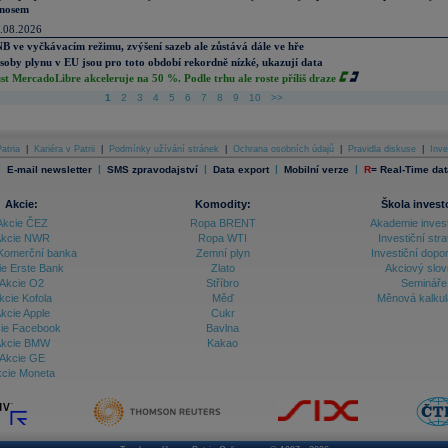
nosem
.08.2026
B ve vyčkávacím režimu, zvýšení sazeb ale zůstává dále ve hře
soby plynu v EU jsou pro toto období rekordně nízké, ukazují data
st MercadoLibre akceleruje na 50 %. Podle trhu ale roste příliš draze
1
2
3
4
5
6
7
8
9
10
>>
atria
|
Kariéra v Patrii
|
Podmínky užívání stránek
|
Ochrana osobních údajů
|
Pravidla diskuse
|
Inve
|
|
|
|
|
E-mail newsletter
SMS zpravodajství
Data export
Mobilní verze
R
=
Real-Time dat
Akcie:
Komodity:
Škola invest
Akcie ČEZ
Ropa BRENT
Akademie inves
kcie NWR
Ropa WTI
Investiční stra
Komerční banka
Zemní plyn
Investiční dopo
ie Erste Bank
Zlato
Akciový slov
Akcie O2
Stříbro
Semináře
kcie Kofola
Měď
Měnová kalku
kcie Apple
Cukr
ie Facebook
Bavlna
kcie BMW
Kakao
Akcie GE
cie Moneta