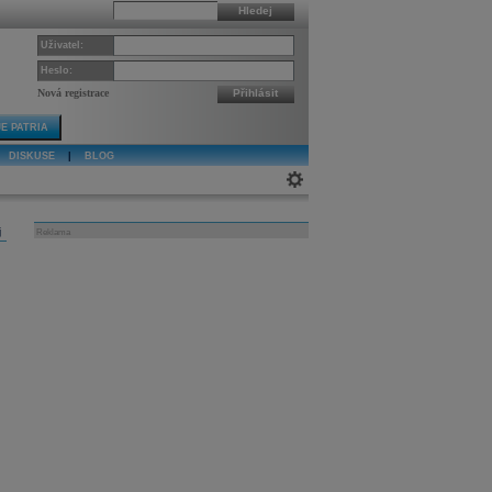
Hledej
Uživatel:
Heslo:
Nová registrace
Přihlásit
E PATRIA
DISKUSE
|
BLOG
j
Reklama