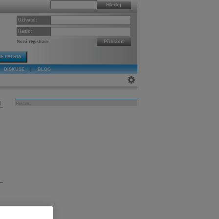
Hledej
Uživatel:
Heslo:
Nová registrace
Přihlásit
E PATRIA
DISKUSE
|
BLOG
j
Reklama
,
v