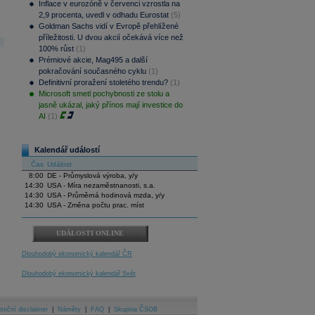
Inflace v eurozóně v červenci vzrostla na
2,9 procenta, uvedl v odhadu Eurostat
(5)
.
Goldman Sachs vidí v Evropě přehlížené
příležitosti. U dvou akcií očekává více než
100% růst
(1)
Prémiové akcie, Mag495 a další
pokračování současného cyklu
(1)
Definitivní proražení stoletého trendu?
(1)
Microsoft smetl pochybnosti ze stolu a
jasně ukázal, jaký přínos mají investice do
AI
(1)
Kalendář událostí
Čas
Událost
8:00
DE - Průmyslová výroba, y/y
14:30
USA - Míra nezaměstnanosti, s.a.
14:30
USA - Průměrná hodinová mzda, y/y
14:30
USA - Změna počtu prac. míst
UDÁLOSTI ONLINE
Dlouhodobý ekonomický kalendář ČR
Dlouhodobý ekonomický kalendář Svět
stiční disclaimer
|
Náměty
|
FAQ
|
Skupina ČSOB