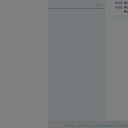
18:03
Pr
více...
16:05
PO
Ku
O Patria.cz
|
Reklama
|
Mapa Stránek
|
Skupina P