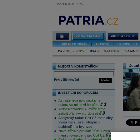
PÁTEK 07.08.2026
ZPRAVODAJSTVÍ
AKCIE & FONDY
|
PŘEHLED ZPRÁV
|
AKCIOVÉ
|
EKONOMICKÉ
PX
2 805,12
1,30%
DAX
26 140,13
0,05%
CZK/€
24,
Detail
HLEDAT V KOMENTÁŘÍCH
Pokročilé hledání
hledat
INVESTIČNÍ DOPORUČENÍ
AstraZeneca jako sázka na
defenzivu mimo AI horečku
Arista Networks: AI může firmě
zajistit příznivý vítr do zad
Analytický radar: Colt CZ roste díky
vyšší marži, širší integraci i
stabilnějšímu byznysu
Nové střelivo pro další růst. Patria
Pražská b
mění cílovou cenu pro Colt CZ
což je mí
Goldman Sachs: Je dobrý okamžik