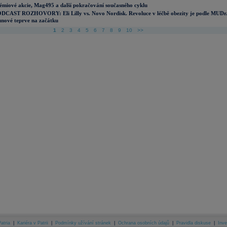
émiové akcie, Mag495 a další pokračování současného cyklu
DCAST ROZHOVORY: Eli Lilly vs. Novo Nordisk. Revoluce v léčbě obezity je podle MUDr
nové teprve na začátku
1
2
3
4
5
6
7
8
9
10
>>
atria
|
Kariéra v Patrii
|
Podmínky užívání stránek
|
Ochrana osobních údajů
|
Pravidla diskuse
|
Inve