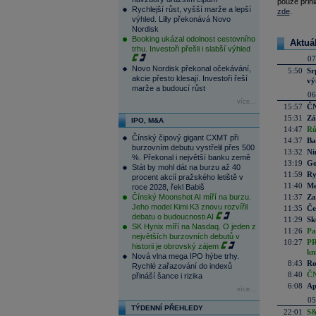
pouze přihl
Rychlejší růst, vyšší marže a lepší
zde
.
výhled. Lilly překonává Novo
Nordisk
Booking ukázal odolnost cestovního
Aktuá
trhu. Investoři přešli i slabší výhled
07
Novo Nordisk překonal očekávání,
5:50
Sr
akcie přesto klesají. Investoři řeší
vý
marže a budoucí růst
06
více...
15:57
ČN
15:31
Zá
IPO, M&A
14:47
Rů
Čínský čipový gigant CXMT při
14:37
Ba
burzovním debutu vystřelil přes 500
13:32
Ni
%. Překonal i největší banku země
13:19
Go
Stát by mohl dát na burzu až 40
11:59
Ry
procent akcií pražského letiště v
11:40
Me
roce 2028, řekl Babiš
Čínský Moonshot AI míří na burzu.
11:37
Za
Jeho model Kimi K3 znovu rozvířil
11:35
Če
debatu o budoucnosti AI
11:29
Sk
SK Hynix míří na Nasdaq. O jeden z
11:26
Pa
největších burzovních debutů v
10:27
PR
historii je obrovský zájem
kn
Nová vlna mega IPO hýbe trhy.
8:43
Ro
Rychlé zařazování do indexů
8:40
ČN
přináší šance i rizika
6:08
Ap
více...
05
TÝDENNÍ PŘEHLEDY
22:01
S&