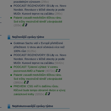
pravidelným výnosem
(296x)
PODCAST ROZHOVORY: Eli Lilly vs. Novo
Nordisk. Revoluce v léčbě obezity je podle
MUDr. Kunové teprve na začátku
(286x)
Palantir zasadil medvědům těžkou ránu.
Své tržby meziročně téměř zdvojnásobil
(203x)
Nejčtenější zprávy týdne
Goldman Sachs vidí v Evropě přehlížené
příležitosti. U dvou akcií očekává více než
100% růst
(6135x)
PODCAST ROZHOVORY: Eli Lilly vs. Novo
Nordisk. Revoluce v léčbě obezity je podle
MUDr. Kunové teprve na začátku
(5642x)
PODCAST Týdenní výhled: V centru
pozornosti AMD a Palantir
(4072x)
Palantir zasadil medvědům těžkou ránu.
Své tržby meziročně téměř zdvojnásobil
(3892x)
PREVIEW: CSG míří k dalšímu růstu.
Klíčové bude tempo obranné divize a vývoj
zakázkové knihy
(3202x)
Nejdiskutovanější zprávy týdne