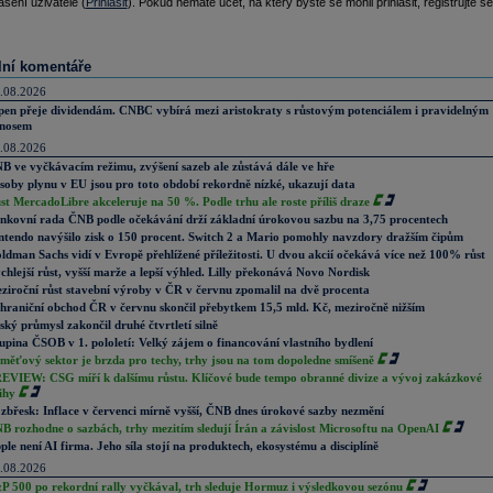
ášení uživatelé (
Přihlásit
). Pokud nemáte účet, na který byste se mohli přihlásit, registrujte se
lní komentáře
.08.2026
pen přeje dividendám. CNBC vybírá mezi aristokraty s růstovým potenciálem i pravidelným
nosem
.08.2026
B ve vyčkávacím režimu, zvýšení sazeb ale zůstává dále ve hře
soby plynu v EU jsou pro toto období rekordně nízké, ukazují data
st MercadoLibre akceleruje na 50 %. Podle trhu ale roste příliš draze
nkovní rada ČNB podle očekávání drží základní úrokovou sazbu na 3,75 procentech
ntendo navýšilo zisk o 150 procent. Switch 2 a Mario pomohly navzdory dražším čipům
ldman Sachs vidí v Evropě přehlížené příležitosti. U dvou akcií očekává více než 100% růst
chlejší růst, vyšší marže a lepší výhled. Lilly překonává Novo Nordisk
ziroční růst stavební výroby v ČR v červnu zpomalil na dvě procenta
hraniční obchod ČR v červnu skončil přebytkem 15,5 mld. Kč, meziročně nižším
ský průmysl zakončil druhé čtvrtletí silně
upina ČSOB v 1. pololetí: Velký zájem o financování vlastního bydlení
měťový sektor je brzda pro techy, trhy jsou na tom dopoledne smíšeně
EVIEW: CSG míří k dalšímu růstu. Klíčové bude tempo obranné divize a vývoj zakázkové
ihy
zbřesk: Inflace v červenci mírně vyšší, ČNB dnes úrokové sazby nezmění
B rozhodne o sazbách, trhy mezitím sledují Írán a závislost Microsoftu na OpenAI
ple není AI firma. Jeho síla stojí na produktech, ekosystému a disciplíně
.08.2026
P 500 po rekordní rally vyčkával, trh sleduje Hormuz i výsledkovou sezónu