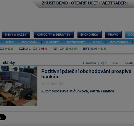
ZKUSIT DEMO
OTEVŘÍT ÚČET
WEBTRADER
|
|
|
MĚNY & SAZBY
KOMODITY & DERIVÁTY
EKONOMIKA
PRÁVO
MOJ
|
MĚNY
|
KOMODITY
|
SLOUPKY
|
ROZHOVORY
|
VIDEO
|
MONITORING
|
229
0,02%
CZK/$
21,026
-0,01%
AU
4 264,50
0,64%
BRT
83,08
4,61%
 - články
E-mailem
Zpět
Tisk
Diskutu
|
|
|
Pozitivní páteční obchodování prospívá
bankám
22.08.2008 15:19
Autor:
Miroslava Mičunková, Patria Finance
urza v závěru týdne přidává na objemech. Momentálně se zobchodovalo 1,6 mld.
rně pod průměrem tohoto týdne. Optimismus nabraly také okolní trhy a to jednak 