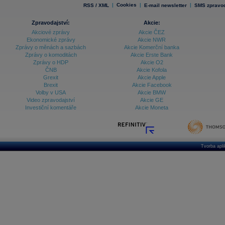
|
Cookies
|
|
RSS / XML
E-mail newsletter
SMS zpravod
Zpravodajství:
Akcie:
Akciové zprávy
Akcie ČEZ
Ekonomické zprávy
Akcie NWR
Zprávy o měnách a sazbách
Akcie Komerční banka
Zprávy o komoditách
Akcie Erste Bank
Zprávy o HDP
Akcie O2
ČNB
Akcie Kofola
Grexit
Akcie Apple
Brexit
Akcie Facebook
Volby v USA
Akcie BMW
Video zpravodajství
Akcie GE
Investiční komentáře
Akcie Moneta
Tvorba apl