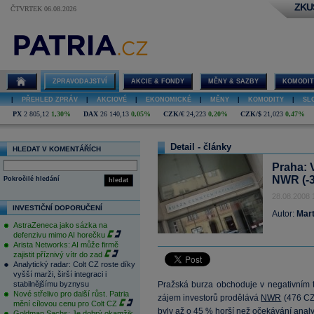
ZKU
ČTVRTEK 06.08.2026
ZPRAVODAJSTVÍ
AKCIE & FONDY
MĚNY & SAZBY
KOMODIT
|
PŘEHLED ZPRÁV
|
AKCIOVÉ
|
EKONOMICKÉ
|
MĚNY
|
KOMODITY
|
SL
PX
2 805,12
1,30%
DAX
26 140,13
0,05%
CZK/€
24,223
0,20%
CZK/$
21,023
0,47%
Detail - články
HLEDAT V KOMENTÁŘÍCH
Praha: 
NWR (-3
Pokročilé hledání
hledat
28.08.2008 
INVESTIČNÍ DOPORUČENÍ
Autor:
Mart
AstraZeneca jako sázka na
defenzivu mimo AI horečku
Arista Networks: AI může firmě
zajistit příznivý vítr do zad
Analytický radar: Colt CZ roste díky
vyšší marži, širší integraci i
stabilnějšímu byznysu
Pražská burza obchoduje v negativním t
Nové střelivo pro další růst. Patria
zájem investorů prodělává
NWR
(
476
CZK
mění cílovou cenu pro Colt CZ
byly až o 45 % horší než očekávání anal
Goldman Sachs: Je dobrý okamžik