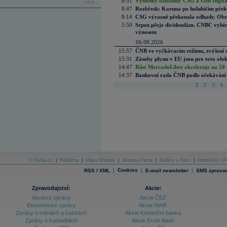
8:51
Výsledky oznámily CSG a Gen Digital
více...
8:47
Rozbřesk: Koruna po holubičím přek
8:14
CSG výrazně překonala odhady. Obran
5:50
Srpen přeje dividendám. CNBC vybírá
výnosem
06.08.2026
15:57
ČNB ve vyčkávacím režimu, zvýšení s
15:31
Zásoby plynu v EU jsou pro toto obdo
14:47
Růst MercadoLibre akceleruje na 50 %
14:37
Bankovní rada ČNB podle očekávání 
1
2
3
4
O Patria.cz
|
Reklama
|
Mapa Stránek
|
Skupina Patria
|
Kariéra v Patrii
|
Podmínky uží
|
Cookies
|
|
RSS / XML
E-mail newsletter
SMS zpravod
Zpravodajství:
Akcie:
Akciové zprávy
Akcie ČEZ
Ekonomické zprávy
Akcie NWR
Zprávy o měnách a sazbách
Akcie Komerční banka
Zprávy o komoditách
Akcie Erste Bank