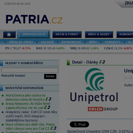
ZKU
SOBOTA 08.08.2026
ZPRAVODAJSTVÍ
AKCIE & FONDY
MĚNY & SAZBY
KOMODIT
|
PŘEHLED ZPRÁV
|
AKCIOVÉ
|
EKONOMICKÉ
|
MĚNY
|
KOMODITY
|
SL
PX
2 785,07
-0,71%
DAX
26 319,45
0,69%
NDQ
26 690,62
1,30%
CZK/€
24,224
-0,02%
Detail - články
HLEDAT V KOMENTÁŘÍCH
Uni
Pokročilé hledání
hledat
01.09
Autor
INVESTIČNÍ DOPORUČENÍ
AstraZeneca jako sázka na
defenzivu mimo AI horečku
Arista Networks: AI může firmě
zajistit příznivý vítr do zad
Analytický radar: Colt CZ roste díky
vyšší marži, širší integraci i
stabilnějšímu byznysu
Nové střelivo pro další růst. Patria
mění cílovou cenu pro Colt CZ
Společnost Unipetrol (209 CZK, 0,82%) 
Goldman Sachs: Je dobrý okamžik