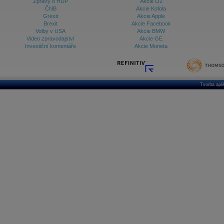
Zprávy o HDP
Akcie O2
ČNB
Akcie Kofola
Grexit
Akcie Apple
Brexit
Akcie Facebook
Volby v USA
Akcie BMW
Video zpravodajství
Akcie GE
Investiční komentáře
Akcie Moneta
Tvorba apl