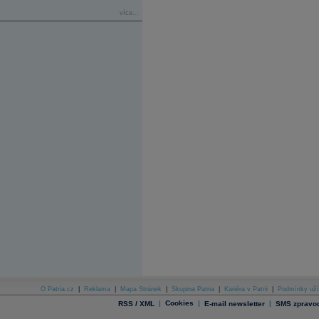
více...
O Patria.cz
|
Reklama
|
Mapa Stránek
|
Skupina Patria
|
Kariéra v Patrii
|
Podmínky uží
|
Cookies
|
|
RSS / XML
E-mail newsletter
SMS zpravod