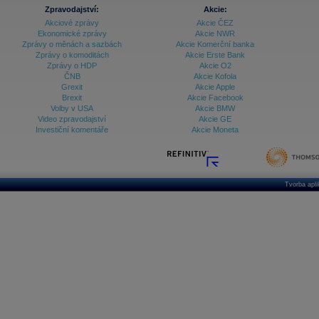
Zpravodajství:
Akcie:
Akciové zprávy
Akcie ČEZ
Ekonomické zprávy
Akcie NWR
Zprávy o měnách a sazbách
Akcie Komerční banka
Zprávy o komoditách
Akcie Erste Bank
Zprávy o HDP
Akcie O2
ČNB
Akcie Kofola
Grexit
Akcie Apple
Brexit
Akcie Facebook
Volby v USA
Akcie BMW
Video zpravodajství
Akcie GE
Investiční komentáře
Akcie Moneta
Tvorba apl