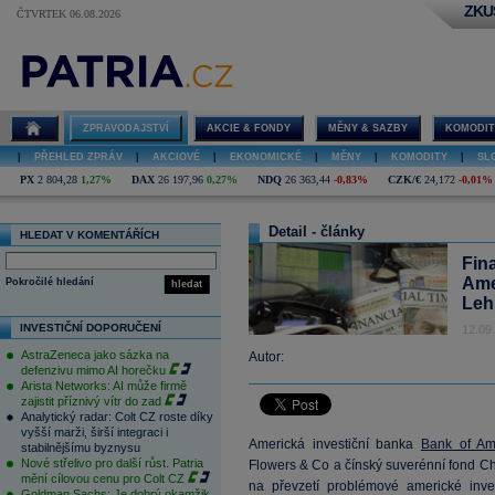
ZKU
ČTVRTEK 06.08.2026
ZPRAVODAJSTVÍ
AKCIE & FONDY
MĚNY & SAZBY
KOMODIT
|
PŘEHLED ZPRÁV
|
AKCIOVÉ
|
EKONOMICKÉ
|
MĚNY
|
KOMODITY
|
SL
PX
2 804,28
1,27%
DAX
26 197,96
0,27%
NDQ
26 363,44
-0,83%
CZK/€
24,172
-0,01%
Detail - články
HLEDAT V KOMENTÁŘÍCH
Fin
Ame
Pokročilé hledání
hledat
Leh
INVESTIČNÍ DOPORUČENÍ
12.09
AstraZeneca jako sázka na
Autor:
defenzivu mimo AI horečku
Arista Networks: AI může firmě
zajistit příznivý vítr do zad
Analytický radar: Colt CZ roste díky
vyšší marži, širší integraci i
Americká investiční banka
Bank of Am
stabilnějšímu byznysu
Nové střelivo pro další růst. Patria
Flowers & Co a čínský suverénní fond C
mění cílovou cenu pro Colt CZ
na převzetí problémové americké inv
Goldman Sachs: Je dobrý okamžik