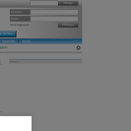
Hledej
Uživatel:
Heslo:
Nová registrace
Přihlásit
E PATRIA
DISKUSE
|
BLOG
4,61%
j
Reklama
ny