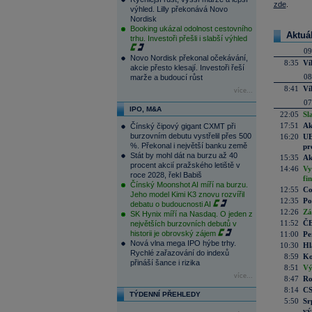
zde
.
výhled. Lilly překonává Novo
Nordisk
Booking ukázal odolnost cestovního
Aktuá
trhu. Investoři přešli i slabší výhled
09
Novo Nordisk překonal očekávání,
8:35
Ví
akcie přesto klesají. Investoři řeší
08
marže a budoucí růst
8:41
Ví
více...
07
IPO, M&A
22:05
Sl
17:51
Ak
Čínský čipový gigant CXMT při
burzovním debutu vystřelil přes 500
16:20
UE
%. Překonal i největší banku země
pr
Stát by mohl dát na burzu až 40
15:35
Ak
procent akcií pražského letiště v
14:46
Vy
roce 2028, řekl Babiš
fi
Čínský Moonshot AI míří na burzu.
12:55
Co
Jeho model Kimi K3 znovu rozvířil
12:35
Po
debatu o budoucnosti AI
12:26
Zá
SK Hynix míří na Nasdaq. O jeden z
11:52
ČE
největších burzovních debutů v
historii je obrovský zájem
11:00
Pe
Nová vlna mega IPO hýbe trhy.
10:30
Hl
Rychlé zařazování do indexů
8:59
Ko
přináší šance i rizika
8:51
Vý
více...
8:47
Ro
8:14
CS
TÝDENNÍ PŘEHLEDY
5:50
Sr
vý