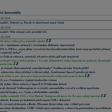
lní komentáře
.08.2026
kendář: Nebojte se, Warsh ve skutečnosti nemá velení
.08.2026
kendář: Trhy nemají rády prázdné řeči
.08.2026
abá data z trhu práce pomohla akciím
cie v optimismu, průmysl v extrémním, dluhopisy neprotestují
FA vs. FIFA a „tajné plány vytvořené bezcharakterními lidmi, které mají pochybné přínosy
o samotný fotbal“
ce Fedu se odsouvá, americký trh práce překvapil opět negativně
sychající řeky a ničivé požáry v Evropě. Klimatická rizika dopadají na průmysl, ekonomiku 
nanční trhy
 je vlastně cílem americké centrální banky? Nasliboval toho Warsh příliš?
 raketovém růstu přichází vybírání zisků. Zaměstnanci SpaceX prodávají akcie
věr týdne je pro akcie převážně pozitivní při vyčkávání na nová data
Z, a.s.: Oznámení o výplatě úrokového výnosu
rly týdne: Zlato nahoru a SpaceX k 10 bilionům dolarů
avní akcionář Volkswagenu je ve ztrátě, automobilku vyzval k rychlým opatřením
merční banka, a.s.: Výpis z obchodního rejstříku
sledky oznámily CSG a Gen Digital, Trump uvalil nová cla. Evropa zahájí opatrně
zbřesk: Koruna po holubičím překvapení ČNB v defenzivě
G výrazně překonala odhady. Obranná divize táhne růst, výhled potvrzen
pen přeje dividendám. CNBC vybírá mezi aristokraty s růstovým potenciálem i pravidelným
nosem