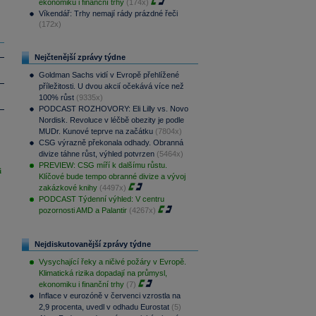
ekonomiku i finanční trhy
(174x)
Víkendář: Trhy nemají rády prázdné řeči
(172x)
Nejčtenější zprávy týdne
Goldman Sachs vidí v Evropě přehlížené
příležitosti. U dvou akcií očekává více než
100% růst
(9335x)
PODCAST ROZHOVORY: Eli Lilly vs. Novo
Nordisk. Revoluce v léčbě obezity je podle
MUDr. Kunové teprve na začátku
(7804x)
CSG výrazně překonala odhady. Obranná
divize táhne růst, výhled potvrzen
(5464x)
PREVIEW: CSG míří k dalšímu růstu.
i
Klíčové bude tempo obranné divize a vývoj
zakázkové knihy
(4497x)
PODCAST Týdenní výhled: V centru
pozornosti AMD a Palantir
(4267x)
Nejdiskutovanější zprávy týdne
Vysychající řeky a ničivé požáry v Evropě.
Klimatická rizika dopadají na průmysl,
ekonomiku i finanční trhy
(7)
Inflace v eurozóně v červenci vzrostla na
2,9 procenta, uvedl v odhadu Eurostat
(5)