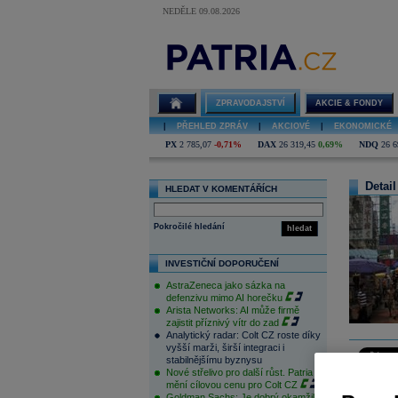
NEDĚLE 09.08.2026
ZPRAVODAJSTVÍ
AKCIE & FONDY
|
PŘEHLED ZPRÁV
|
AKCIOVÉ
|
EKONOMICKÉ
PX
2 785,07
-0,71%
DAX
26 319,45
0,69%
NDQ
26 6
Detail
HLEDAT V KOMENTÁŘÍCH
Pokročilé hledání
hledat
INVESTIČNÍ DOPORUČENÍ
AstraZeneca jako sázka na
defenzivu mimo AI horečku
Arista Networks: AI může firmě
zajistit příznivý vítr do zad
Analytický radar: Colt CZ roste díky
vyšší marži, širší integraci i
stabilnějšímu byznysu
Nové střelivo pro další růst. Patria
mění cílovou cenu pro Colt CZ
Asijské ak
Goldman Sachs: Je dobrý okamžik