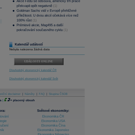
Akce Fedu se odsouvá, americký trh práce
překvapil opět negativně
(1)
Goldman Sachs vidí v Evropě přehlížené
příležitosti. U dvou akcií očekává více než
100% růst
(1)
Prémiové akcie, Mag495 a další
pokračování současného cyklu
(1)
Kalendář událostí
Nebyla nalezena žádná data
UDÁLOSTI ONLINE
Dlouhodobý ekonomický kalendář ČR
Dlouhodobý ekonomický kalendář Svět
stiční disclaimer
|
Náměty
|
FAQ
|
Skupina ČSOB
a
|
=
placený obsah
ora:
Světové ekonomiky:
tování
Ekonomika ČR
tegie
Ekonomika USA
ručení
Ekonomika Čína
ník
Ekonomika Japonsko
Ekonomika Německo