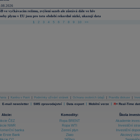
.08.2026
B ve vyčkávacím režimu, zvýšení sazeb ale zůstává dále ve hře
soby plynu v EU jsou pro toto období rekordně nízké, ukazují data
1
2
3
4
5
6
7
8
9
10
>>
atria
|
Kariéra v Patrii
|
Podmínky užívání stránek
|
Ochrana osobních údajů
|
Pravidla diskuse
|
Inve
|
|
|
|
|
E-mail newsletter
SMS zpravodajství
Data export
Mobilní verze
R
=
Real-Time dat
Akcie:
Komodity:
Škola invest
Akcie ČEZ
Ropa BRENT
Akademie inves
kcie NWR
Ropa WTI
Investiční stra
Komerční banka
Zemní plyn
Investiční dopo
ie Erste Bank
Zlato
Akciový slov
Akcie O2
Stříbro
Semináře