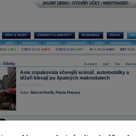
ZKUSIT DEMO
OTEVŘÍT ÚČET
WEBTRADER
|
|
|
MĚNY & SAZBY
KOMODITY & DERIVÁTY
EKONOMIKA
PRÁVO
MOJ
|
MĚNY
|
KOMODITY
|
SLOUPKY
|
ROZHOVORY
|
VIDEO
|
MONITORING
|
90,62
1,30%
CZK/€
24,232
-0,02%
CZK/$
20,966
0,00%
AU
4 339,26
0,00%
BRT
83,08
 - články
E-mailem
Zpět
Tisk
Diskutu
|
|
|
Asie zopakovala včerejší scénář, automobilky a
těžaři klesají po špatných makrodatech
03.10.2008 9:13
Autor:
Marcel Petrík, Patria Finance
cie dnes opět ztrácely a bilance tohoto týdne tak zakončují v poměru 4 ztrátové d