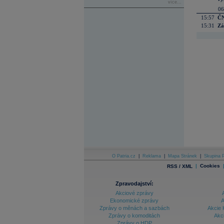
více...
06
15:57
ČN
15:31
Zá
O Patria.cz
|
Reklama
|
Mapa Stránek
|
Skupina P
|
Cookies
RSS / XML
Zpravodajství:
Akciové zprávy
Ekonomické zprávy
A
Zprávy o měnách a sazbách
Akcie 
Zprávy o komoditách
Akc
Zprávy o HDP