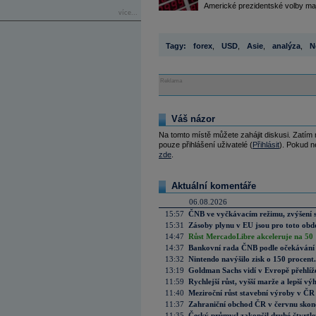
Americké prezidentské volby ma
více...
Tagy:
forex
,
USD
,
Asie
,
analýza
,
N
Reklama
Váš názor
Na tomto místě můžete zahájit diskusi. Zatím
pouze přihlášení uživatelé (
Přihlásit
). Pokud ne
zde
.
Aktuální komentáře
06.08.2026
15:57
ČNB ve vyčkávacím režimu, zvýšení s
15:31
Zásoby plynu v EU jsou pro toto obdo
14:47
Růst MercadoLibre akceleruje na 50 %
14:37
Bankovní rada ČNB podle očekávání 
13:32
Nintendo navýšilo zisk o 150 procen
13:19
Goldman Sachs vidí v Evropě přehlíže
11:59
Rychlejší růst, vyšší marže a lepší v
11:40
Meziroční růst stavební výroby v ČR
11:37
Zahraniční obchod ČR v červnu skonč
11:35
Český průmysl zakončil druhé čtvrtlet