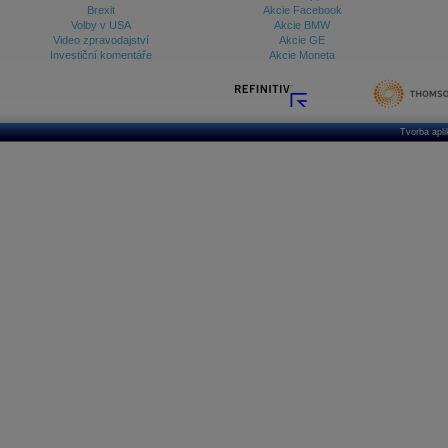
Brexit
Akcie Facebook
Volby v USA
Akcie BMW
Video zpravodajství
Akcie GE
Investiční komentáře
Akcie Moneta
Tvorba apl