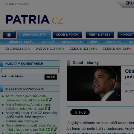
ZKU
PÁTEK 07.08.2026
ZPRAVODAJSTVÍ
AKCIE & FONDY
MĚNY & SAZBY
KOMODIT
|
PŘEHLED ZPRÁV
|
AKCIOVÉ
|
EKONOMICKÉ
|
MĚNY
|
KOMODITY
|
SL
PX
2 805,12
1,30%
DAX
26 140,13
0,05%
CZK/€
24,222
0,01%
CZK/$
21,020
-0,03%
Detail - články
HLEDAT V KOMENTÁŘÍCH
Oba
pot
Pokročilé hledání
hledat
09.11
INVESTIČNÍ DOPORUČENÍ
Autor
AstraZeneca jako sázka na
defenzivu mimo AI horečku
Arista Networks: AI může firmě
zajistit příznivý vítr do zad
Analytický radar: Colt CZ roste díky
vyšší marži, širší integraci i
stabilnějšímu byznysu
Asijským měnám se letos vůči americkém
Nové střelivo pro další růst. Patria
by tomu tak mělo být i v budoucnu. Analy
mění cílovou cenu pro Colt CZ
Goldman Sachs: Je dobrý okamžik