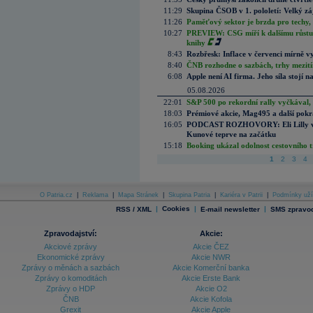
11:29
Skupina ČSOB v 1. pololetí: Velký zá
11:26
Paměťový sektor je brzda pro techy,
10:27
PREVIEW: CSG míří k dalšímu růstu.
knihy
8:43
Rozbřesk: Inflace v červenci mírně v
8:40
ČNB rozhodne o sazbách, trhy mezitím
6:08
Apple není AI firma. Jeho síla stojí n
05.08.2026
22:01
S&P 500 po rekordní rally vyčkával,
18:03
Prémiové akcie, Mag495 a další pokr
16:05
PODCAST ROZHOVORY: Eli Lilly vs. 
Kunové teprve na začátku
15:18
Booking ukázal odolnost cestovního trh
1
2
3
4
O Patria.cz
|
Reklama
|
Mapa Stránek
|
Skupina Patria
|
Kariéra v Patrii
|
Podmínky uží
|
Cookies
|
|
RSS / XML
E-mail newsletter
SMS zpravod
Zpravodajství:
Akcie:
Akciové zprávy
Akcie ČEZ
Ekonomické zprávy
Akcie NWR
Zprávy o měnách a sazbách
Akcie Komerční banka
Zprávy o komoditách
Akcie Erste Bank
Zprávy o HDP
Akcie O2
ČNB
Akcie Kofola
Grexit
Akcie Apple