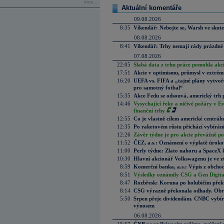
více...
Aktuální komentáře
09.08.2026
8:35
Víkendář: Nebojte se, Warsh ve skute
08.08.2026
8:41
Víkendář: Trhy nemají rády prázdné 
07.08.2026
22:05
Slabá data z trhu práce pomohla akc
17:51
Akcie v optimismu, průmysl v extrémn
16:20
UEFA vs. FIFA a „tajné plány vytvoř
pro samotný fotbal“
15:35
Akce Fedu se odsouvá, americký trh 
14:46
Vysychající řeky a ničivé požáry v E
finanční trhy
12:55
Co je vlastně cílem americké centrál
12:35
Po raketovém růstu přichází vybírán
12:26
Závěr týdne je pro akcie převážně po
11:52
ČEZ, a.s.: Oznámení o výplatě úrok
11:00
Perly týdne: Zlato nahoru a SpaceX 
10:30
Hlavní akcionář Volkswagenu je ve z
8:59
Komerční banka, a.s.: Výpis z obchod
8:51
Výsledky oznámily CSG a Gen Digital
8:47
Rozbřesk: Koruna po holubičím přek
8:14
CSG výrazně překonala odhady. Obran
5:50
Srpen přeje dividendám. CNBC vybírá
výnosem
06.08.2026