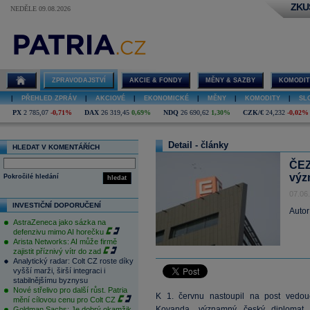
ZKU
NEDĚLE 09.08.2026
ZPRAVODAJSTVÍ
AKCIE & FONDY
MĚNY & SAZBY
KOMODIT
|
PŘEHLED ZPRÁV
|
AKCIOVÉ
|
EKONOMICKÉ
|
MĚNY
|
KOMODITY
|
SL
PX
2 785,07
-0,71%
DAX
26 319,45
0,69%
NDQ
26 690,62
1,30%
CZK/€
24,232
-0,02%
Detail - články
HLEDAT V KOMENTÁŘÍCH
ČEZ
výz
Pokročilé hledání
hledat
07.06
INVESTIČNÍ DOPORUČENÍ
Autor
AstraZeneca jako sázka na
defenzivu mimo AI horečku
Arista Networks: AI může firmě
zajistit příznivý vítr do zad
Analytický radar: Colt CZ roste díky
vyšší marži, širší integraci i
stabilnějšímu byznysu
Nové střelivo pro další růst. Patria
K 1. červnu nastoupil na post vedou
mění cílovou cenu pro Colt CZ
Kovanda, významný český diplomat.
Goldman Sachs: Je dobrý okamžik