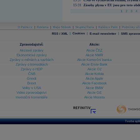
15:57
ČNB ve vyčkávacím režimu, zvýšení s
15:31
Zásoby plynu v EU jsou pro toto obdo
1
2
3
4
O Patria.cz
|
Reklama
|
Mapa Stránek
|
Skupina Patria
|
Kariéra v Patrii
|
Podmínky uží
|
Cookies
|
|
RSS / XML
E-mail newsletter
SMS zpravod
Zpravodajství:
Akcie:
Akciové zprávy
Akcie ČEZ
Ekonomické zprávy
Akcie NWR
Zprávy o měnách a sazbách
Akcie Komerční banka
Zprávy o komoditách
Akcie Erste Bank
Zprávy o HDP
Akcie O2
ČNB
Akcie Kofola
Grexit
Akcie Apple
Brexit
Akcie Facebook
Volby v USA
Akcie BMW
Video zpravodajství
Akcie GE
Investiční komentáře
Akcie Moneta
Tvorba apl