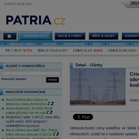
ZKU
SOBOTA 08.08.2026
ZPRAVODAJSTVÍ
AKCIE & FONDY
MĚNY & SAZBY
KOMODIT
|
PŘEHLED ZPRÁV
|
AKCIOVÉ
|
EKONOMICKÉ
|
MĚNY
|
KOMODITY
|
SL
PX
2 785,07
-0,71%
DAX
26 319,45
0,69%
CZK/€
24,232
-0,02%
CZK/$
20,966
0,00%
Detail - články
HLEDAT V KOMENTÁŘÍCH
Cre
silo
Pokročilé hledání
hledat
bud
INVESTIČNÍ DOPORUČENÍ
21.06
AstraZeneca jako sázka na
Autor
defenzivu mimo AI horečku
Arista Networks: AI může firmě
zajistit příznivý vítr do zad
Analytický radar: Colt CZ roste díky
vyšší marži, širší integraci i
stabilnějšímu byznysu
Velkoobchodní ceny elektřiny ve Velké B
Nové střelivo pro další růst. Patria
německých, uvádí se v nedávno vydané
mění cílovou cenu pro Colt CZ
Goldman Sachs: Je dobrý okamžik