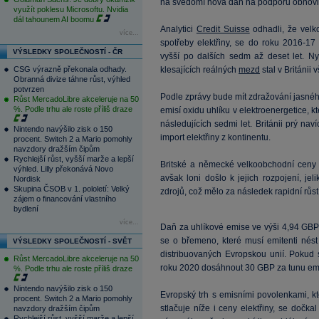
na svědomí nová daň na podporu obnovit
využít poklesu Microsoftu. Nvidia
dál tahounem AI boomu
Analytici
Credit Suisse
odhadli, že velko
více...
spotřeby elektřiny, se do roku 2016-
VÝSLEDKY SPOLEČNOSTÍ - ČR
vyšší po dalších sedm až deset let. Ny
CSG výrazně překonala odhady.
klesajících reálných
mezd
stal v Británi
Obranná divize táhne růst, výhled
potvrzen
Podle zprávy bude mít zdražování jasné
Růst MercadoLibre akceleruje na 50
%. Podle trhu ale roste příliš draze
emisí oxidu uhlíku v elektroenergetice,
následujících sedmi let. Británii prý nav
Nintendo navýšilo zisk o 150
import elektřiny z kontinentu.
procent. Switch 2 a Mario pomohly
navzdory dražším čipům
Rychlejší růst, vyšší marže a lepší
Britské a německé velkoobchodní ceny s
výhled. Lilly překonává Novo
avšak loni došlo k jejich rozpojení, je
Nordisk
Skupina ČSOB v 1. pololetí: Velký
zdrojů, což mělo za následek rapidní růst 
zájem o financování vlastního
bydlení
více...
Daň za uhlíkové emise ve výši 4,94 GBP
se o břemeno, které musí emitenti né
VÝSLEDKY SPOLEČNOSTÍ - SVĚT
distribuovaných Evropskou unií. Pokud
Růst MercadoLibre akceleruje na 50
roku 2020 dosáhnout 30 GBP za tunu emisí
%. Podle trhu ale roste příliš draze
Nintendo navýšilo zisk o 150
Evropský trh s emisními povolenkami, kt
procent. Switch 2 a Mario pomohly
stlačuje níže i ceny elektřiny, se dočk
navzdory dražším čipům
Rychlejší růst, vyšší marže a lepší