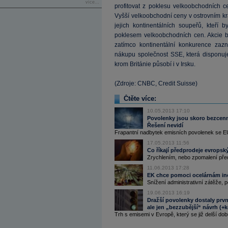
více...
profitovat z poklesu velkoobchodních c
Vyšší velkoobchodní ceny v ostrovním kr
jejich kontinentálních soupeřů, kteří 
poklesem velkoobchodních cen. Akcie bri
zatímco kontinentální konkurence za
nákupu společnost SSE, která disponuje
krom Británie působí i v Irsku.
(Zdroje: CNBC, Credit Suisse)
Čtěte více:
10.05.2013 17:10
Povolenky jsou skoro bezcenné
Řešení nevidí
Frapantní nadbytek emisních povolenek se EU 
17.05.2013 11:56
Co říkají předprodeje evropsk
Zrychlením, nebo zpomalení předp
11.06.2013 17:28
EK chce pomoci ocelárnám inov
Snížení administrativní zátěže,
19.06.2013 16:19
Dražší povolenky dostaly prv
ale jen „bezzubější“ návrh (+
Trh s emisemi v Evropě, který se již delší dob