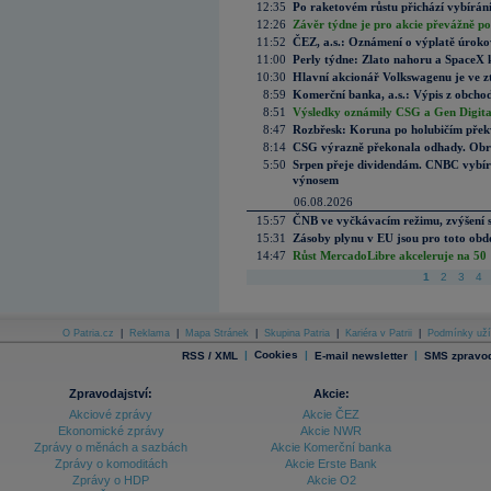
12:35
Po raketovém růstu přichází vybírán
12:26
Závěr týdne je pro akcie převážně po
11:52
ČEZ, a.s.: Oznámení o výplatě úrok
11:00
Perly týdne: Zlato nahoru a SpaceX 
10:30
Hlavní akcionář Volkswagenu je ve z
8:59
Komerční banka, a.s.: Výpis z obchod
8:51
Výsledky oznámily CSG a Gen Digital
8:47
Rozbřesk: Koruna po holubičím přek
8:14
CSG výrazně překonala odhady. Obran
5:50
Srpen přeje dividendám. CNBC vybírá
výnosem
06.08.2026
15:57
ČNB ve vyčkávacím režimu, zvýšení s
15:31
Zásoby plynu v EU jsou pro toto obdo
14:47
Růst MercadoLibre akceleruje na 50 %
1
2
3
4
O Patria.cz
|
Reklama
|
Mapa Stránek
|
Skupina Patria
|
Kariéra v Patrii
|
Podmínky uží
|
Cookies
|
|
RSS / XML
E-mail newsletter
SMS zpravod
Zpravodajství:
Akcie:
Akciové zprávy
Akcie ČEZ
Ekonomické zprávy
Akcie NWR
Zprávy o měnách a sazbách
Akcie Komerční banka
Zprávy o komoditách
Akcie Erste Bank
Zprávy o HDP
Akcie O2