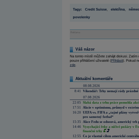
Tagy:
Credit Suisse
,
elektřina
,
něme
povolenky
Reklama
Váš názor
Na tomto místě můžete zahájit diskusi. Zatím
pouze přihlášení uživatelé (
Přihlásit
). Pokud ne
zde
.
Aktuální komentáře
08.08.2026
8:41
Víkendář: Trhy nemají rády prázdné 
07.08.2026
22:05
Slabá data z trhu práce pomohla akc
17:51
Akcie v optimismu, průmysl v extrémn
16:20
UEFA vs. FIFA a „tajné plány vytvoř
pro samotný fotbal“
15:35
Akce Fedu se odsouvá, americký trh 
14:46
Vysychající řeky a ničivé požáry v E
finanční trhy
12:55
Co je vlastně cílem americké centrál