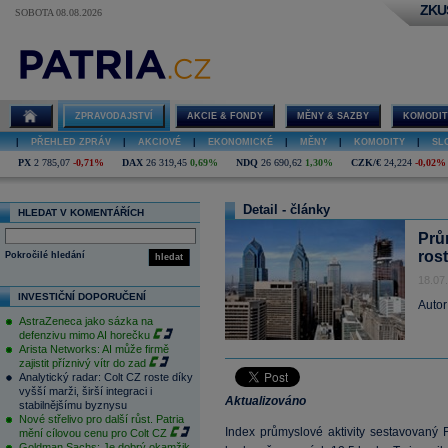
ZKU
SOBOTA 08.08.2026
ZPRAVODAJSTVÍ
AKCIE & FONDY
MĚNY & SAZBY
KOMODIT
|
PŘEHLED ZPRÁV
|
AKCIOVÉ
|
EKONOMICKÉ
|
MĚNY
|
KOMODITY
|
SL
PX
2 785,07
-0,71%
DAX
26 319,45
0,69%
NDQ
26 690,62
1,30%
CZK/€
24,224
-0,02%
Detail - články
HLEDAT V KOMENTÁŘÍCH
Prům
rost
Pokročilé hledání
hledat
18.07
INVESTIČNÍ DOPORUČENÍ
Autor
AstraZeneca jako sázka na
defenzivu mimo AI horečku
Arista Networks: AI může firmě
zajistit příznivý vítr do zad
Analytický radar: Colt CZ roste díky
vyšší marži, širší integraci i
Aktualizováno
stabilnějšímu byznysu
Nové střelivo pro další růst. Patria
Index průmyslové aktivity sestavovaný F
mění cílovou cenu pro Colt CZ
Goldman Sachs: Je dobrý okamžik