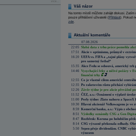
více...
Váš názor
Na tomto místě můžete zahájit diskusi. Zatím
pouze přihlášení uživatelé (
Přihlásit
). Pokud ne
zde
.
Aktuální komentáře
07.08.2026
22:05
Slabá data z trhu práce pomohla akc
17:51
Akcie v optimismu, průmysl v extrémn
16:20
UEFA vs. FIFA a „tajné plány vytvoř
pro samotný fotbal“
15:35
Akce Fedu se odsouvá, americký trh 
14:46
Vysychající řeky a ničivé požáry v E
finanční trhy
12:55
Co je vlastně cílem americké centrál
12:35
Po raketovém růstu přichází vybírán
12:26
Závěr týdne je pro akcie převážně po
11:52
ČEZ, a.s.: Oznámení o výplatě úrok
11:00
Perly týdne: Zlato nahoru a SpaceX 
10:30
Hlavní akcionář Volkswagenu je ve z
8:59
Komerční banka, a.s.: Výpis z obchod
8:51
Výsledky oznámily CSG a Gen Digital
8:47
Rozbřesk: Koruna po holubičím přek
8:14
CSG výrazně překonala odhady. Obran
5:50
Srpen přeje dividendám. CNBC vybírá
výnosem