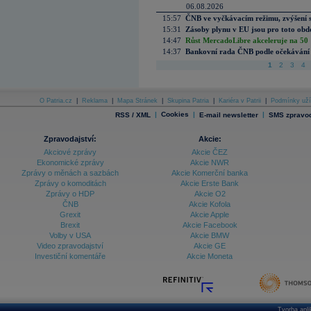
06.08.2026
15:57
ČNB ve vyčkávacím režimu, zvýšení s
15:31
Zásoby plynu v EU jsou pro toto obdo
14:47
Růst MercadoLibre akceleruje na 50 %
14:37
Bankovní rada ČNB podle očekávání 
1
2
3
4
O Patria.cz
|
Reklama
|
Mapa Stránek
|
Skupina Patria
|
Kariéra v Patrii
|
Podmínky uží
|
Cookies
|
|
RSS / XML
E-mail newsletter
SMS zpravod
Zpravodajství:
Akcie:
Akciové zprávy
Akcie ČEZ
Ekonomické zprávy
Akcie NWR
Zprávy o měnách a sazbách
Akcie Komerční banka
Zprávy o komoditách
Akcie Erste Bank
Zprávy o HDP
Akcie O2
ČNB
Akcie Kofola
Grexit
Akcie Apple
Brexit
Akcie Facebook
Volby v USA
Akcie BMW
Video zpravodajství
Akcie GE
Investiční komentáře
Akcie Moneta
Tvorba apl