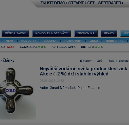
ZKUSIT DEMO
OTEVŘÍT ÚČET
WEBTRADER
|
|
|
MĚNY & SAZBY
KOMODITY & DERIVÁTY
EKONOMIKA
PRÁVO
MOJ
|
MĚNY
|
KOMODITY
|
SLOUPKY
|
ROZHOVORY
|
VIDEO
|
MONITORING
|
,232
-0,02%
CZK/$
20,966
0,00%
AU
4 339,26
0,00%
BRT
83,08
4,61%
 - články
E-mailem
Zpět
Tisk
Diskutu
|
|
|
Největší vodárně světa prudce klesl zisk.
Akcie (+2 %) drží stabilní výhled
05.08.2013 10:52
Autor:
Josef Němeček
, Patria Finance