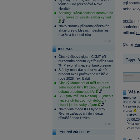
její souvis
výhled. Lilly překonává Novo
Nordisk
nebo kovy,
Booking ukázal odolnost cestovního
trhu. Investoři přešli i slabší výhled
Veolia
pos
Novo Nordisk překonal očekávání,
společnost
akcie přesto klesají. Investoři řeší
milionů
eu
marže a budoucí růst
více...
(Zdroj:
Veo
IPO, M&A
Čínský čipový gigant CXMT při
Tagy:
V
burzovním debutu vystřelil přes 500
%. Překonal i největší banku země
Stát by mohl dát na burzu až 40
procent akcií pražského letiště v
Reklama
roce 2028, řekl Babiš
Čínský Moonshot AI míří na burzu.
Jeho model Kimi K3 znovu rozvířil
debatu o budoucnosti AI
Váš n
SK Hynix míří na Nasdaq. O jeden z
nonono
největších burzovních debutů v
05.08.2013
historii je obrovský zájem
Na první p
Nová vlna mega IPO hýbe trhy.
prorok
Rychlé zařazování do indexů
Zuzka
přináší šance i rizika
05.08.20
Ptala se
více...
Velkamed
TÝDENNÍ PŘEHLEDY