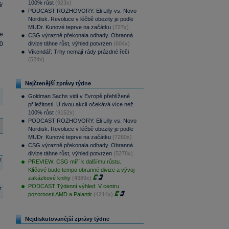
100% růst
(923x)
r
PODCAST ROZHOVORY: Eli Lilly vs. Novo
Nordisk. Revoluce v léčbě obezity je podle
MUDr. Kunové teprve na začátku
(727x)
e
CSG výrazně překonala odhady. Obranná
0
divize táhne růst, výhled potvrzen
(604x)
Víkendář: Trhy nemají rády prázdné řeči
(524x)
Nejčtenější zprávy týdne
Goldman Sachs vidí v Evropě přehlížené
příležitosti. U dvou akcií očekává více než
100% růst
(9152x)
PODCAST ROZHOVORY: Eli Lilly vs. Novo
Nordisk. Revoluce v léčbě obezity je podle
MUDr. Kunové teprve na začátku
(7260x)
CSG výrazně překonala odhady. Obranná
divize táhne růst, výhled potvrzen
(5278x)
r
PREVIEW: CSG míří k dalšímu růstu.
Klíčové bude tempo obranné divize a vývoj
zakázkové knihy
(4389x)
PODCAST Týdenní výhled: V centru
r
pozornosti AMD a Palantir
(4214x)
Nejdiskutovanější zprávy týdne