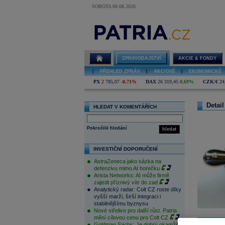
SOBOTA 08.08.2026
ZPRAVODAJSTVÍ
AKCIE & FONDY
|
PŘEHLED ZPRÁV
|
AKCIOVÉ
|
EKONOMICKÉ
PX
2 785,07
-0,71%
DAX
26 319,45
0,69%
CZK/€
24
Detail
HLEDAT V KOMENTÁŘÍCH
Pokročilé hledání
hledat
INVESTIČNÍ DOPORUČENÍ
AstraZeneca jako sázka na
defenzivu mimo AI horečku
Arista Networks: AI může firmě
zajistit příznivý vítr do zad
Analytický radar: Colt CZ roste díky
vyšší marži, širší integraci i
stabilnějšímu byznysu
Nové střelivo pro další růst. Patria
mění cílovou cenu pro Colt CZ
Goldman Sachs: Je dobrý okamžik