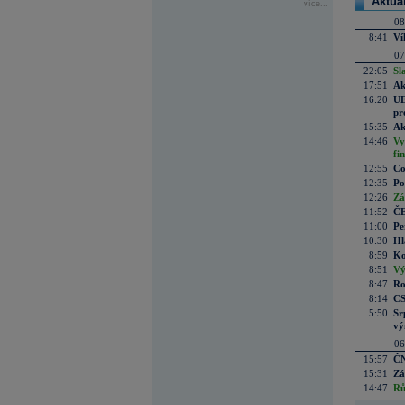
Aktuá
více...
08
8:41
Ví
07
22:05
Sl
17:51
Ak
16:20
UE
pr
15:35
Ak
14:46
Vy
fi
12:55
Co
12:35
Po
12:26
Zá
11:52
ČE
11:00
Pe
10:30
Hl
8:59
Ko
8:51
Vý
8:47
Ro
8:14
CS
5:50
Sr
vý
06
15:57
ČN
15:31
Zá
14:47
Rů