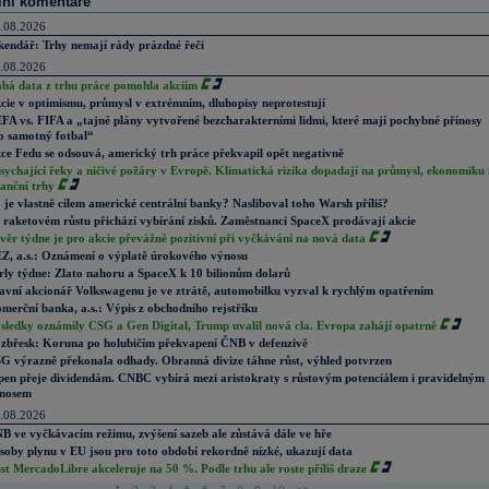
lní komentáře
.08.2026
kendář: Trhy nemají rády prázdné řeči
.08.2026
abá data z trhu práce pomohla akciím
cie v optimismu, průmysl v extrémním, dluhopisy neprotestují
FA vs. FIFA a „tajné plány vytvořené bezcharakterními lidmi, které mají pochybné přínosy
o samotný fotbal“
ce Fedu se odsouvá, americký trh práce překvapil opět negativně
sychající řeky a ničivé požáry v Evropě. Klimatická rizika dopadají na průmysl, ekonomiku 
nanční trhy
 je vlastně cílem americké centrální banky? Nasliboval toho Warsh příliš?
 raketovém růstu přichází vybírání zisků. Zaměstnanci SpaceX prodávají akcie
věr týdne je pro akcie převážně pozitivní při vyčkávání na nová data
Z, a.s.: Oznámení o výplatě úrokového výnosu
rly týdne: Zlato nahoru a SpaceX k 10 bilionům dolarů
avní akcionář Volkswagenu je ve ztrátě, automobilku vyzval k rychlým opatřením
merční banka, a.s.: Výpis z obchodního rejstříku
sledky oznámily CSG a Gen Digital, Trump uvalil nová cla. Evropa zahájí opatrně
zbřesk: Koruna po holubičím překvapení ČNB v defenzivě
G výrazně překonala odhady. Obranná divize táhne růst, výhled potvrzen
pen přeje dividendám. CNBC vybírá mezi aristokraty s růstovým potenciálem i pravidelným
nosem
.08.2026
B ve vyčkávacím režimu, zvýšení sazeb ale zůstává dále ve hře
soby plynu v EU jsou pro toto období rekordně nízké, ukazují data
st MercadoLibre akceleruje na 50 %. Podle trhu ale roste příliš draze