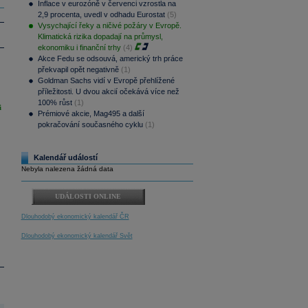
Inflace v eurozóně v červenci vzrostla na
2,9 procenta, uvedl v odhadu Eurostat
(5)
Vysychající řeky a ničivé požáry v Evropě.
Klimatická rizika dopadají na průmysl,
ekonomiku i finanční trhy
(4)
Akce Fedu se odsouvá, americký trh práce
překvapil opět negativně
(1)
Goldman Sachs vidí v Evropě přehlížené
příležitosti. U dvou akcií očekává více než
100% růst
(1)
i
Prémiové akcie, Mag495 a další
pokračování současného cyklu
(1)
Kalendář událostí
Nebyla nalezena žádná data
UDÁLOSTI ONLINE
Dlouhodobý ekonomický kalendář ČR
Dlouhodobý ekonomický kalendář Svět