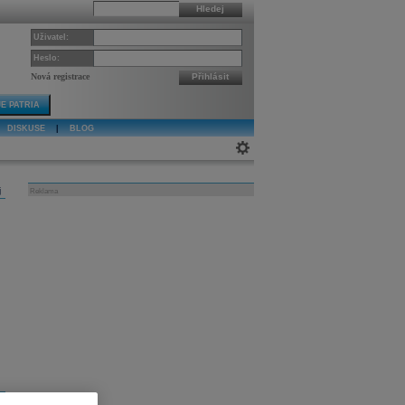
Hledej
Uživatel:
Heslo:
Nová registrace
Přihlásit
E PATRIA
DISKUSE
|
BLOG
j
Reklama