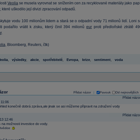
losti
Veolia
se musela vyrovnat se snížením cen za recyklované materiály jako papí
 které uškodilo její divizi zpracování odpadů.
kytuje vodu 100 milionům lidem a stará se o odpadní vody 71 milionů lidí. Loni s
i podařilo vrátit k zisku, který činil 394 milionů
eur
proti předloňské ztrátě 49
r
.
lia
, Bloomberg, Reuters, čtk)
eolia
,
výsledky
,
akcie
,
spotřebitelé
,
Evropa
,
krize
,
sentiment
,
voda
ázor
Přidat názor
Pavouk
Od nejnovějších
|
Přidat názo
 11:06
ohled konečně dobrá zpráva,ale jinak se asi můžeme připravit na zdražení vody
Přidat názo
13 12:46
s na možnosti investice do vody.
vědice