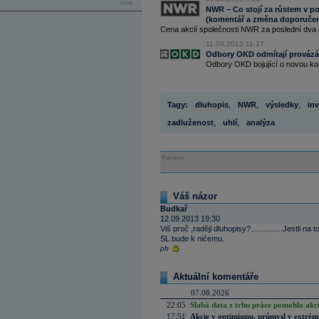
více...
NWR – Co stojí za růstem v p
(komentář a změna doporučen
Cena akcií společnosti NWR za poslední dva dny
11.09.2013 11:17
Odbory OKD odmítají provázání
Odbory OKD bojující o novou kole
Tagy:
dluhopis
,
NWR
,
výsledky
,
in
zadluženost
,
uhlí
,
analýza
Reklama
Váš názor
Budkař
12.09.2013 19:30
Viš proč ,raději dluhopisy?...............Jestli n
SL bude k ničemu.
pb
Aktuální komentáře
07.08.2026
22:05
Slabá data z trhu práce pomohla akc
17:51
Akcie v optimismu, průmysl v extrémn