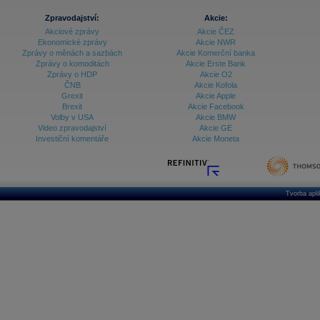
Zpravodajství:
Akcie:
Akciové zprávy
Akcie ČEZ
Ekonomické zprávy
Akcie NWR
Zprávy o měnách a sazbách
Akcie Komerční banka
Zprávy o komoditách
Akcie Erste Bank
Zprávy o HDP
Akcie O2
ČNB
Akcie Kofola
Grexit
Akcie Apple
Brexit
Akcie Facebook
Volby v USA
Akcie BMW
Video zpravodajství
Akcie GE
Investiční komentáře
Akcie Moneta
Tvorba apl