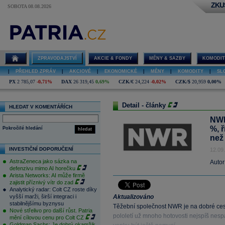
ZKU
SOBOTA 08.08.2026
ZPRAVODAJSTVÍ
AKCIE & FONDY
MĚNY & SAZBY
KOMODIT
|
PŘEHLED ZPRÁV
|
AKCIOVÉ
|
EKONOMICKÉ
|
MĚNY
|
KOMODITY
|
SL
PX
2 785,07
-0,71%
DAX
26 319,45
0,69%
CZK/€
24,224
-0,02%
CZK/$
20,959
0,00%
Detail - články
HLEDAT V KOMENTÁŘÍCH
NWR
%, 
Pokročilé hledání
hledat
než
INVESTIČNÍ DOPORUČENÍ
12.09
AstraZeneca jako sázka na
Autor
defenzivu mimo AI horečku
Arista Networks: AI může firmě
zajistit příznivý vítr do zad
Analytický radar: Colt CZ roste díky
vyšší marži, širší integraci i
Aktualizováno
stabilnějšímu byznysu
Těžební společnost NWR je na dobré ces
Nové střelivo pro další růst. Patria
pololetí už mnoho hotovosti nejspíš nesp
mění cílovou cenu pro Colt CZ
Goldman Sachs: Je dobrý okamžik