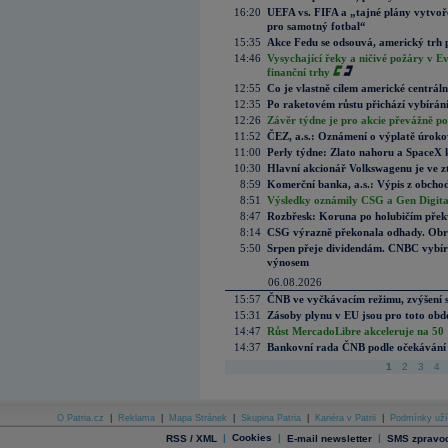
16:20
UEFA vs. FIFA a „tajné plány vytvoř
pro samotný fotbal“
15:35
Akce Fedu se odsouvá, americký trh 
14:46
Vysychající řeky a ničivé požáry v E
finanční trhy
12:55
Co je vlastně cílem americké centrál
12:35
Po raketovém růstu přichází vybírán
12:26
Závěr týdne je pro akcie převážně po
11:52
ČEZ, a.s.: Oznámení o výplatě úrok
11:00
Perly týdne: Zlato nahoru a SpaceX 
10:30
Hlavní akcionář Volkswagenu je ve z
8:59
Komerční banka, a.s.: Výpis z obchod
8:51
Výsledky oznámily CSG a Gen Digital
8:47
Rozbřesk: Koruna po holubičím přek
8:14
CSG výrazně překonala odhady. Obran
5:50
Srpen přeje dividendám. CNBC vybírá
výnosem
06.08.2026
15:57
ČNB ve vyčkávacím režimu, zvýšení s
15:31
Zásoby plynu v EU jsou pro toto obdo
14:47
Růst MercadoLibre akceleruje na 50 %
14:37
Bankovní rada ČNB podle očekávání 
1
2
3
4
O Patria.cz
|
Reklama
|
Mapa Stránek
|
Skupina Patria
|
Kariéra v Patrii
|
Podmínky uží
|
Cookies
|
|
RSS / XML
E-mail newsletter
SMS zpravod