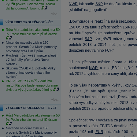
NWR
tak podle
S&P
ke dnešku kleslo z 
využít poklesu Microsoftu. Nvidia
dál tahounem AI boomu
„stabilní“ na „negativní“.
více...
„Downgrade je reakcí na naši sestupnou 
VÝSLEDKY SPOLEČNOSTÍ - ČR
150
USD
za tunu z předchozích 150-16
Růst MercadoLibre akceleruje na 50
na trhu,“ vysvětluje podvečerní zpráv
%. Podle trhu ale roste příliš draze
varování
S&P
, že „NWR může generovat
Nintendo navýšilo zisk o 150
pololetí 2013 a 2014, než jsme půvo
procent. Switch 2 a Mario pomohly
dosažení neutrálního FCF.“
navzdory dražším čipům
Rychlejší růst, vyšší marže a lepší
výhled. Lilly překonává Novo
Již na přelomu měsíce února a břez
Nordisk
společnosti
NWR
, a to z „BB-“ na „B+“
Skupina ČSOB v 1. pololetí: Velký
zájem o financování vlastního
rok 2012 a výhledem pro ceny uhlí, ale výh
bydlení
PREVIEW: CSG míří k dalšímu
To se však nepotvrdilo v květnu, kdy
S&
růstu. Klíčové bude tempo obranné
divize a vývoj zakázkové knihy
„B+“ na „B“, ale opět ujistila „stabiln
časovém horizontu nehrozí. „Revize odrá
více...
slabé výsledky ve zbytku roku 2013 a v
VÝSLEDKY SPOLEČNOSTÍ - SVĚT
pololetí 2013 a propadu produkce uhlí,“
Růst MercadoLibre akceleruje na 50
%. Podle trhu ale roste příliš draze
Společnost
NWR
vykázala za první kvartá
a provozní ztráta EBITDA dosáhla 22 
Nintendo navýšilo zisk o 150
pozici 193 mil.
EUR
a dalších 100 mil.
procent. Switch 2 a Mario pomohly
navzdory dražším čipům