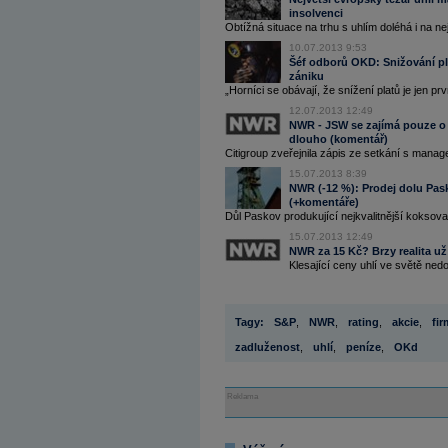
insolvenci
Obtížná situace na trhu s uhlím doléhá i na ne
10.07.2013 9:53
Šéf odborů OKD: Snižování pla
zániku
„Horníci se obávají, že snížení platů je jen prvn
12.07.2013 12:49
NWR - JSW se zajímá pouze o k
dlouho (komentář)
Citigroup zveřejnila zápis ze setkání s mana
15.07.2013 8:39
NWR (-12 %): Prodej dolu Pas
(+komentáře)
Důl Paskov produkující nejkvalitnější koksovatel
15.07.2013 12:49
NWR za 15 Kč? Brzy realita už 
Klesající ceny uhlí ve světě ned
Tagy:
S&P
,
NWR
,
rating
,
akcie
,
fi
zadluženost
,
uhlí
,
peníze
,
OKd
Reklama