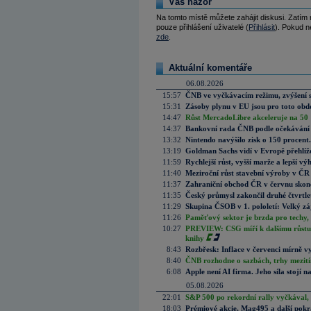
Váš názor
Na tomto místě můžete zahájit diskusi. Zatím
pouze přihlášení uživatelé (
Přihlásit
). Pokud ne
zde
.
Aktuální komentáře
06.08.2026
15:57
ČNB ve vyčkávacím režimu, zvýšení s
15:31
Zásoby plynu v EU jsou pro toto obdo
14:47
Růst MercadoLibre akceleruje na 50 %
14:37
Bankovní rada ČNB podle očekávání 
13:32
Nintendo navýšilo zisk o 150 procen
13:19
Goldman Sachs vidí v Evropě přehlíže
11:59
Rychlejší růst, vyšší marže a lepší v
11:40
Meziroční růst stavební výroby v ČR
11:37
Zahraniční obchod ČR v červnu skonč
11:35
Český průmysl zakončil druhé čtvrtlet
11:29
Skupina ČSOB v 1. pololetí: Velký zá
11:26
Paměťový sektor je brzda pro techy,
10:27
PREVIEW: CSG míří k dalšímu růstu.
knihy
8:43
Rozbřesk: Inflace v červenci mírně v
8:40
ČNB rozhodne o sazbách, trhy mezitím
6:08
Apple není AI firma. Jeho síla stojí n
05.08.2026
22:01
S&P 500 po rekordní rally vyčkával,
18:03
Prémiové akcie, Mag495 a další pokr