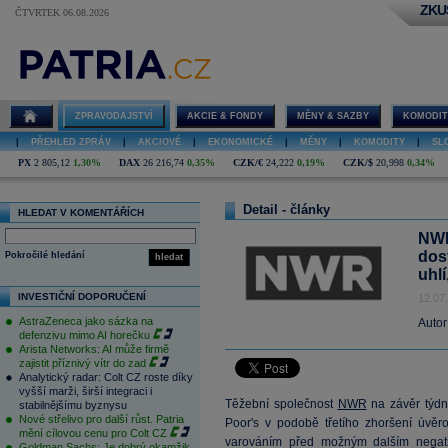
ZKU
ČTVRTEK 06.08.2026
ZPRAVODAJSTVÍ
AKCIE & FONDY
MĚNY & SAZBY
KOMODIT
|
PŘEHLED ZPRÁV
|
AKCIOVÉ
|
EKONOMICKÉ
|
MĚNY
|
KOMODITY
|
SL
PX
2 805,12
1,30%
DAX
26 216,74
0,35%
CZK/€
24,222
0,19%
CZK/$
20,998
0,34%
Detail - články
HLEDAT V KOMENTÁŘÍCH
NWR
dos
Pokročilé hledání
hledat
uhlí
INVESTIČNÍ DOPORUČENÍ
12.07
AstraZeneca jako sázka na
Autor
defenzivu mimo AI horečku
Arista Networks: AI může firmě
zajistit příznivý vítr do zad
Analytický radar: Colt CZ roste díky
vyšší marži, širší integraci i
Těžební společnost
NWR
na závěr týdn
stabilnějšímu byznysu
Nové střelivo pro další růst. Patria
Poor's v podobě třetího zhoršení úvě
mění cílovou cenu pro Colt CZ
varováním před možným dalším negat
Goldman Sachs: Je dobrý okamžik