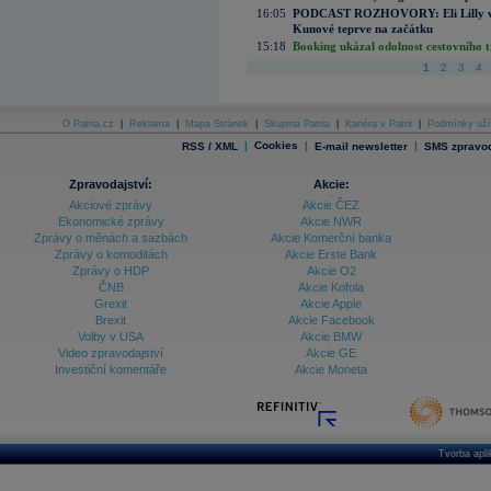
16:05
PODCAST ROZHOVORY: Eli Lilly vs. 
Kunové teprve na začátku
15:18
Booking ukázal odolnost cestovního trh
1
2
3
4
O Patria.cz
|
Reklama
|
Mapa Stránek
|
Skupina Patria
|
Kariéra v Patrii
|
Podmínky uží
|
Cookies
|
|
RSS / XML
E-mail newsletter
SMS zpravod
Zpravodajství:
Akcie:
Akciové zprávy
Akcie ČEZ
Ekonomické zprávy
Akcie NWR
Zprávy o měnách a sazbách
Akcie Komerční banka
Zprávy o komoditách
Akcie Erste Bank
Zprávy o HDP
Akcie O2
ČNB
Akcie Kofola
Grexit
Akcie Apple
Brexit
Akcie Facebook
Volby v USA
Akcie BMW
Video zpravodajství
Akcie GE
Investiční komentáře
Akcie Moneta
Tvorba apl