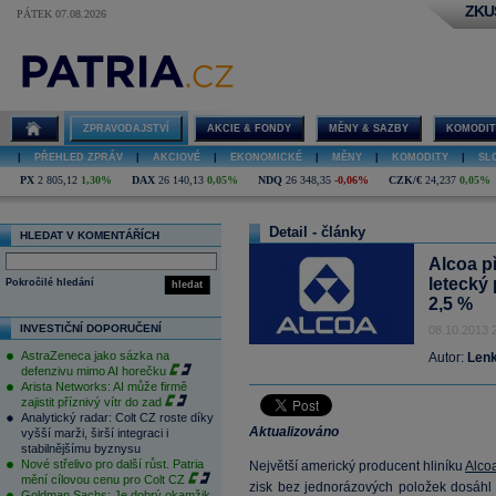
ZKU
PÁTEK 07.08.2026
ZPRAVODAJSTVÍ
AKCIE & FONDY
MĚNY & SAZBY
KOMODIT
|
PŘEHLED ZPRÁV
|
AKCIOVÉ
|
EKONOMICKÉ
|
MĚNY
|
KOMODITY
|
SL
PX
2 805,12
1,30%
DAX
26 140,13
0,05%
NDQ
26 348,35
-0,06%
CZK/€
24,237
0,05%
Detail - články
HLEDAT V KOMENTÁŘÍCH
Alcoa př
letecký
Pokročilé hledání
hledat
2,5 %
INVESTIČNÍ DOPORUČENÍ
08.10.2013 
AstraZeneca jako sázka na
Autor:
Lenk
defenzivu mimo AI horečku
Arista Networks: AI může firmě
zajistit příznivý vítr do zad
Analytický radar: Colt CZ roste díky
Aktualizováno
vyšší marži, širší integraci i
stabilnějšímu byznysu
Nové střelivo pro další růst. Patria
Největší americký producent hliníku
Alco
mění cílovou cenu pro Colt CZ
zisk bez jednorázových položek dosáhl 
Goldman Sachs: Je dobrý okamžik