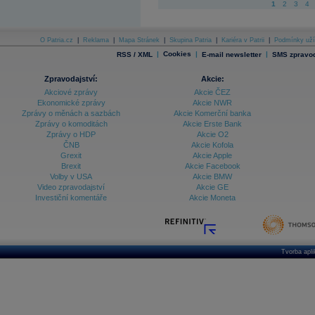
1
2
3
4
O Patria.cz
|
Reklama
|
Mapa Stránek
|
Skupina Patria
|
Kariéra v Patrii
|
Podmínky uží
|
Cookies
|
|
RSS / XML
E-mail newsletter
SMS zpravod
Zpravodajství:
Akcie:
Akciové zprávy
Akcie ČEZ
Ekonomické zprávy
Akcie NWR
Zprávy o měnách a sazbách
Akcie Komerční banka
Zprávy o komoditách
Akcie Erste Bank
Zprávy o HDP
Akcie O2
ČNB
Akcie Kofola
Grexit
Akcie Apple
Brexit
Akcie Facebook
Volby v USA
Akcie BMW
Video zpravodajství
Akcie GE
Investiční komentáře
Akcie Moneta
Tvorba apl