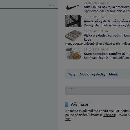
26.09.2013 22:36
více...
Nike (+6 %) nakrojila americ
Sportovně-oděvní blue chip a cel
09.10.2013 14:52
Americká výsledková sezóna z
Dvojitý start měla americká výsled
02.10.2013 11:16
Válka o sklady: komoditní bur
kovy
Kontroverze ohledně vlivu skladů a jejich vlas
02.10.2013 19:49
Staré komoditní tanečky už n
Staré tanečky už se netančí ani 
Tagy:
Alcoa
,
výsledky
,
hliník
Reklama
Váš názor
Na tomto místě můžete zahájit diskusi. Zatím
pouze přihlášení uživatelé (
Přihlásit
). Pokud ne
zde
.