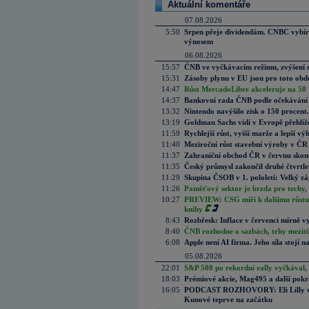
Aktuální komentáře
07.08.2026
5:50
Srpen přeje dividendám. CNBC vybírá
výnosem
06.08.2026
15:57
ČNB ve vyčkávacím režimu, zvýšení s
15:31
Zásoby plynu v EU jsou pro toto obdo
14:47
Růst MercadoLibre akceleruje na 50 %
14:37
Bankovní rada ČNB podle očekávání 
13:32
Nintendo navýšilo zisk o 150 procen
13:19
Goldman Sachs vidí v Evropě přehlíže
11:59
Rychlejší růst, vyšší marže a lepší v
11:40
Meziroční růst stavební výroby v ČR
11:37
Zahraniční obchod ČR v červnu skonč
11:35
Český průmysl zakončil druhé čtvrtlet
11:29
Skupina ČSOB v 1. pololetí: Velký zá
11:26
Paměťový sektor je brzda pro techy,
10:27
PREVIEW: CSG míří k dalšímu růstu.
knihy
8:43
Rozbřesk: Inflace v červenci mírně v
8:40
ČNB rozhodne o sazbách, trhy mezitím
6:08
Apple není AI firma. Jeho síla stojí n
05.08.2026
22:01
S&P 500 po rekordní rally vyčkával,
18:03
Prémiové akcie, Mag495 a další pokr
16:05
PODCAST ROZHOVORY: Eli Lilly vs. 
Kunové teprve na začátku