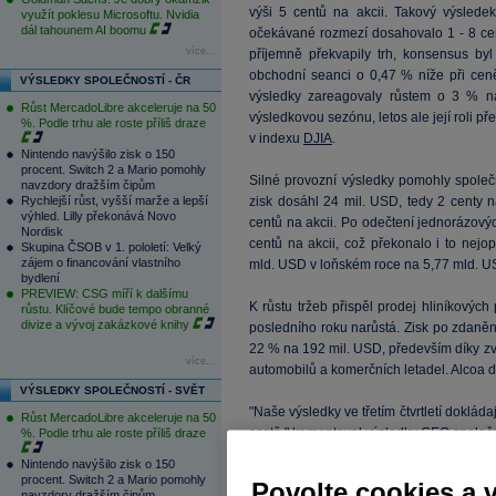
výši 5 centů na akcii. Takový výslede
využít poklesu Microsoftu. Nvidia
dál tahounem AI boomu
očekávané rozmezí dosahovalo 1 - 8 cen
více...
příjemně překvapily trh, konsensus by
obchodní seanci o 0,47 % níže při ce
VÝSLEDKY SPOLEČNOSTÍ - ČR
výsledky zareagovaly růstem o 3 % 
Růst MercadoLibre akceleruje na 50
výsledkovou sezónu, letos ale její roli p
%. Podle trhu ale roste příliš draze
v indexu
DJIA
.
Nintendo navýšilo zisk o 150
procent. Switch 2 a Mario pomohly
Silné provozní výsledky pomohly společnos
navzdory dražším čipům
Rychlejší růst, vyšší marže a lepší
zisk dosáhl 24 mil. USD, tedy 2 centy na 
výhled. Lilly překonává Novo
centů na akcii. Po odečtení jednorázovýc
Nordisk
centů na akcii, což překonalo i to nejopt
Skupina ČSOB v 1. pololetí: Velký
zájem o financování vlastního
mld. USD v loňském roce na 5,77 mld. U
bydlení
PREVIEW: CSG míří k dalšímu
K růstu tržeb přispěl prodej hliníkovýc
růstu. Klíčové bude tempo obranné
divize a vývoj zakázkové knihy
posledního roku narůstá. Zisk po zdaněn
22 % na 192 mil. USD, především díky z
více...
automobilů a komerčních letadel. Alcoa 
VÝSLEDKY SPOLEČNOSTÍ - SVĚT
"Naše výsledky ve třetím čtvrtletí doklád
Růst MercadoLibre akceleruje na 50
cestě," komentoval výsledky CEO společno
%. Podle trhu ale roste příliš draze
Nintendo navýšilo zisk o 150
Zisk z primárního odvětví společnosti - p
procent. Switch 2 a Mario pomohly
Povolte cookies a 
navzdory dražším čipům