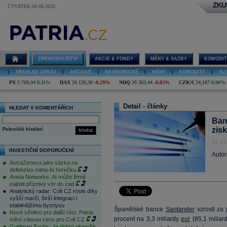
ZKU
ČTVRTEK 06.08.2026
ZPRAVODAJSTVÍ
AKCIE & FONDY
MĚNY & SAZBY
KOMODIT
|
PŘEHLED ZPRÁV
|
AKCIOVÉ
|
EKONOMICKÉ
|
MĚNY
|
KOMODITY
|
SL
PX
2 769,04
0,11%
DAX
26 126,30
-0,29%
NDQ
26 363,44
-0,83%
CZK/€
24,167
0,00%
Detail - články
HLEDAT V KOMENTÁŘÍCH
Ban
zis
Pokročilé hledání
hledat
24.10
INVESTIČNÍ DOPORUČENÍ
Autor
AstraZeneca jako sázka na
defenzivu mimo AI horečku
Arista Networks: AI může firmě
zajistit příznivý vítr do zad
Analytický radar: Colt CZ roste díky
vyšší marži, širší integraci i
stabilnějšímu byznysu
Španělské bance
Santander
vzrostl za 
Nové střelivo pro další růst. Patria
procent na 3,3 miliardy
eur
(85,1 miliar
mění cílovou cenu pro Colt CZ
Goldman Sachs: Je dobrý okamžik