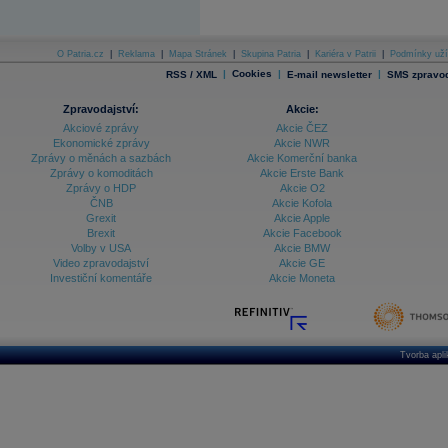
O Patria.cz
|
Reklama
|
Mapa Stránek
|
Skupina Patria
|
Kariéra v Patrii
|
Podmínky uží
|
Cookies
|
|
RSS / XML
E-mail newsletter
SMS zpravod
Zpravodajství:
Akcie:
Akciové zprávy
Akcie ČEZ
Ekonomické zprávy
Akcie NWR
Zprávy o měnách a sazbách
Akcie Komerční banka
Zprávy o komoditách
Akcie Erste Bank
Zprávy o HDP
Akcie O2
ČNB
Akcie Kofola
Grexit
Akcie Apple
Brexit
Akcie Facebook
Volby v USA
Akcie BMW
Video zpravodajství
Akcie GE
Investiční komentáře
Akcie Moneta
Tvorba apl