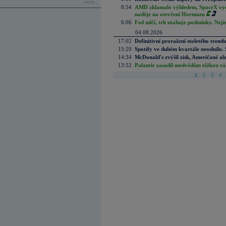
více...
8:54
AMD zklamalo výhledem, SpaceX vydě
naděje na otevření Hormuzu
6:06
Fed mlčí, trh utahuje podmínky. Nejis
04.08.2026
17:02
Definitivní proražení stoletého trend
15:20
Spotify ve duhém kvartále neoslnilo. 
14:34
McDonald's zvýšil zisk, Američané ale
13:52
Palantir zasadil medvědům těžkou rá
1
2
3
4