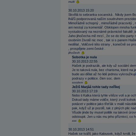
multi
30.10.2013 15:20
Skvělá to sebranka socanská . Nikdy jsem Boh
lhářů podporovaná naším soudruhem prezident
Mimořádně schopný , mimořádně pracovitý ,
ani nestojí za komentář. Obklopen mnoha funk
vystudovaný na neznámé právnické fakultě ,ten
Jaho jihočecha mě mrzí , že se do této party 
osobním životě nic moc , tak si s panem Haš
nedělal , Voličové této strany , konečně se p
, prospějete zemi české .
jihočech
Sobotka je nula
30.10.2013 22:55
Hašek je podrazák, ale kdy už sociální de
Je to taková nula, bez charisma, které na 
bude asi dělat až ho lidé jednou vykroužkuj
podrazy v politice. člen soc. dem
socdem
Ježiš Marjáá tohle tady neříkej
30.10.2013 17:19
Nebo ti Kalka která tyhle vítěze volí a je oc
Dokud tady máme voliče, který zvolí kohoko
potácet v politice jako třet'ák v malé násobi
pak, když už je pozdě, tak z plných plic nad
Všude jinde by musel politik na takové úro
odstoupit. Jen u nás mu jeho příznivci, co ho
xxx
30.10.2013 14:51
Hašek se tvářil, jako Kalousek, když tvrdil, 