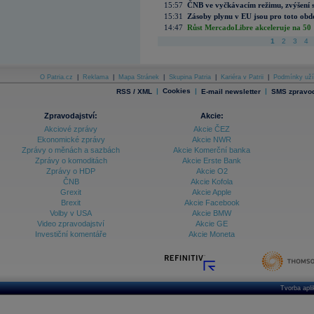
15:57
ČNB ve vyčkávacím režimu, zvýšení s
15:31
Zásoby plynu v EU jsou pro toto obdo
14:47
Růst MercadoLibre akceleruje na 50 %
1
2
3
4
O Patria.cz
|
Reklama
|
Mapa Stránek
|
Skupina Patria
|
Kariéra v Patrii
|
Podmínky uží
|
Cookies
|
|
RSS / XML
E-mail newsletter
SMS zpravod
Zpravodajství:
Akcie:
Akciové zprávy
Akcie ČEZ
Ekonomické zprávy
Akcie NWR
Zprávy o měnách a sazbách
Akcie Komerční banka
Zprávy o komoditách
Akcie Erste Bank
Zprávy o HDP
Akcie O2
ČNB
Akcie Kofola
Grexit
Akcie Apple
Brexit
Akcie Facebook
Volby v USA
Akcie BMW
Video zpravodajství
Akcie GE
Investiční komentáře
Akcie Moneta
Tvorba apl