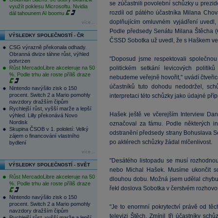
se zúčastnili povolební schůzky u prezi
využít poklesu Microsoftu. Nvidia
rozdíl od pátého účastníka Milana Chova
dál tahounem AI boomu
doplňujícím omluvném vyjádření uvedl, 
více...
Podle předsedy Senátu Milana Štěcha (Č
VÝSLEDKY SPOLEČNOSTÍ - ČR
ČSSD Sobotka už uvedl, že s Haškem v
CSG výrazně překonala odhady.
Obranná divize táhne růst, výhled
"Doposud jsme respektovali společnou
potvrzen
Růst MercadoLibre akceleruje na 50
politickém setkání levicových polit
%. Podle trhu ale roste příliš draze
nebudeme veřejně hovořit," uvádí čtveřic
účastníků tuto dohodu nedodržel, sch
Nintendo navýšilo zisk o 150
procent. Switch 2 a Mario pomohly
interpretaci této schůzky jako údajné příp
navzdory dražším čipům
Rychlejší růst, vyšší marže a lepší
Hašek ještě ve včerejším Interview Da
výhled. Lilly překonává Novo
Nordisk
označoval za fámu. Podle některých i
Skupina ČSOB v 1. pololetí: Velký
odstranění předsedy strany Bohuslava So
zájem o financování vlastního
po aktérech schůzky žádal mlčenlivost.
bydlení
více...
"Desátého listopadu se musí rozhodnout
VÝSLEDKY SPOLEČNOSTÍ - SVĚT
nebo Michal Hašek. Musíme ukončit schi
Růst MercadoLibre akceleruje na 50
dlouhou dobu. Možná jsem udělal chybu, 
%. Podle trhu ale roste příliš draze
řekl doslova Sobotka v čerstvém rozhovo
Nintendo navýšilo zisk o 150
procent. Switch 2 a Mario pomohly
"Je to enormní pokrytectví právě od těc
navzdory dražším čipům
televizi Štěch. Zmínil tři účastníky sc
Rychlejší růst, vyšší marže a lepší