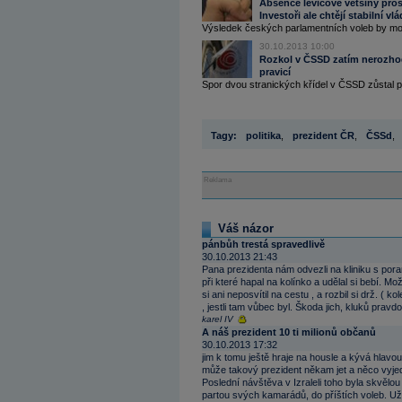
Absence levicové většiny pro
Investoři ale chtějí stabilní vl
Výsledek českých parlamentních voleb by mo
30.10.2013 10:00
Rozkol v ČSSD zatím nerozhod
pravicí
Spor dvou stranických křídel v ČSSD zůstal p
Tagy:
politika
,
prezident ČR
,
ČSSd
,
Reklama
Váš názor
pánbůh trestá spravedlivě
30.10.2013 21:43
Pana prezidenta nám odvezli na kliniku s pora
při které hapal na kolínko a udělal si bebí. M
si ani neposvítil na cestu , a rozbil si drž. ( 
, jestli tam vůbec byl. Škoda jich, kluků prav
karel IV
A náš prezident 10 ti milionů občanů
30.10.2013 17:32
jim k tomu ještě hraje na housle a kývá hlavou
může takový prezident někam jet a něco vyjed
Poslední návštěva v Izraleli toho byla skvělo
partou svých kamarádů, do příštích voleb. Už ab