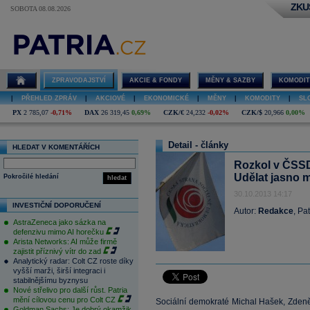
ZKU
SOBOTA 08.08.2026
ZPRAVODAJSTVÍ
AKCIE & FONDY
MĚNY & SAZBY
KOMODIT
|
PŘEHLED ZPRÁV
|
AKCIOVÉ
|
EKONOMICKÉ
|
MĚNY
|
KOMODITY
|
SL
PX
2 785,07
-0,71%
DAX
26 319,45
0,69%
CZK/€
24,232
-0,02%
CZK/$
20,966
0,00%
Detail - články
HLEDAT V KOMENTÁŘÍCH
Rozkol v ČSSD
Udělat jasno m
Pokročilé hledání
hledat
30.10.2013 14:17
INVESTIČNÍ DOPORUČENÍ
Autor:
Redakce
, Pa
AstraZeneca jako sázka na
defenzivu mimo AI horečku
Arista Networks: AI může firmě
zajistit příznivý vítr do zad
Analytický radar: Colt CZ roste díky
vyšší marži, širší integraci i
stabilnějšímu byznysu
Nové střelivo pro další růst. Patria
mění cílovou cenu pro Colt CZ
Sociální demokraté Michal Hašek, Zdeněk
Goldman Sachs: Je dobrý okamžik