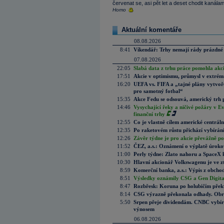
červenat se, asi pět let a deset chodit kanála
Homo
Aktuální komentáře
08.08.2026
8:41
Víkendář: Trhy nemají rády prázdné 
07.08.2026
22:05
Slabá data z trhu práce pomohla akc
17:51
Akcie v optimismu, průmysl v extrémn
16:20
UEFA vs. FIFA a „tajné plány vytvoř
pro samotný fotbal“
15:35
Akce Fedu se odsouvá, americký trh 
14:46
Vysychající řeky a ničivé požáry v E
finanční trhy
12:55
Co je vlastně cílem americké centrál
12:35
Po raketovém růstu přichází vybírán
12:26
Závěr týdne je pro akcie převážně po
11:52
ČEZ, a.s.: Oznámení o výplatě úrok
11:00
Perly týdne: Zlato nahoru a SpaceX 
10:30
Hlavní akcionář Volkswagenu je ve z
8:59
Komerční banka, a.s.: Výpis z obchod
8:51
Výsledky oznámily CSG a Gen Digital
8:47
Rozbřesk: Koruna po holubičím přek
8:14
CSG výrazně překonala odhady. Obran
5:50
Srpen přeje dividendám. CNBC vybírá
výnosem
06.08.2026