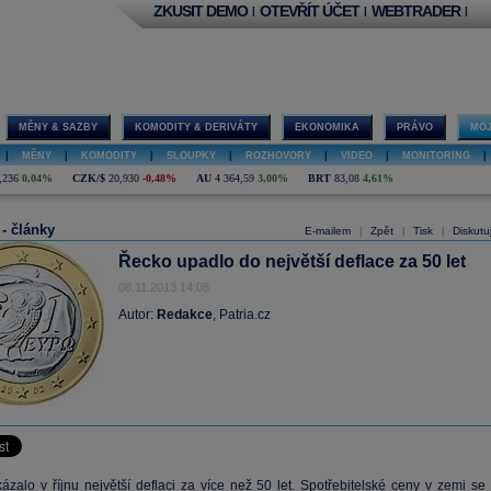
ZKUSIT DEMO
OTEVŘÍT ÚČET
WEBTRADER
|
|
|
MĚNY & SAZBY
KOMODITY & DERIVÁTY
EKONOMIKA
PRÁVO
MOJ
|
MĚNY
|
KOMODITY
|
SLOUPKY
|
ROZHOVORY
|
VIDEO
|
MONITORING
|
,236
0,04%
CZK/$
20,930
-0,48%
AU
4 364,59
3,00%
BRT
83,08
4,61%
 - články
E-mailem
Zpět
Tisk
Diskutu
|
|
|
Řecko upadlo do největší deflace za 50 let
08.11.2013 14:08
Autor:
Redakce
, Patria.cz
ázalo v říjnu největší deflaci za více než 50 let.
Spotřebitelské ceny
v zemi se 