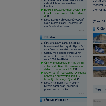
dostat dr
výhled. Lilly překonává Novo
masivní 
Nordisk
ekonomiku
Booking ukázal odolnost cestovního
trhu. Investoři přešli i slabší výhled
Novo Nordisk překonal očekávání,
(Zdroj: čt
akcie přesto klesají. Investoři řeší
marže a budoucí růst
Čtěte 
více...
IPO, M&A
Čínský čipový gigant CXMT při
burzovním debutu vystřelil přes 500
%. Překonal i největší banku země
Stát by mohl dát na burzu až 40
procent akcií pražského letiště v
roce 2028, řekl Babiš
Čínský Moonshot AI míří na burzu.
Jeho model Kimi K3 znovu rozvířil
debatu o budoucnosti AI
SK Hynix míří na Nasdaq. O jeden z
největších burzovních debutů v
historii je obrovský zájem
Nová vlna mega IPO hýbe trhy.
Rychlé zařazování do indexů
přináší šance i rizika
Tagy:
I
více...
TÝDENNÍ PŘEHLEDY
Reklama