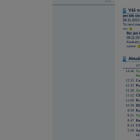
více...
Váš n
jen blb si
08.11.2013
To neví,mag
sss
Re: jen 
08.11.20
Koukam, 
sazkar
Aktuá
07
14:46
Vy
fi
12:55
Co
12:35
Po
12:26
Zá
11:52
ČE
11:00
Pe
10:30
Hl
8:59
Ko
8:51
Vý
8:47
Ro
8:14
CS
5:50
Sr
vý