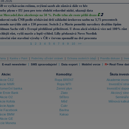
.08.2026
B ve vyčkávacím režimu, zvýšení sazeb ale zůstává dále ve hře
soby plynu v EU jsou pro toto období rekordně nízké, ukazují data
st MercadoLibre akceleruje na 50 %. Podle trhu ale roste příliš draze
nkovní rada ČNB podle očekávání drží základní úrokovou sazbu na 3,75 procentech
ntendo navýšilo zisk o 150 procent. Switch 2 a Mario pomohly navzdory dražším čipům
ldman Sachs vidí v Evropě přehlížené příležitosti. U dvou akcií očekává více než 100% růst
chlejší růst, vyšší marže a lepší výhled. Lilly překonává Novo Nordisk
ziroční růst stavební výroby v ČR v červnu zpomalil na dvě procenta
1
2
3
4
5
6
7
8
9
10
>>
atria
|
Kariéra v Patrii
|
Podmínky užívání stránek
|
Ochrana osobních údajů
|
Pravidla diskuse
|
Inve
|
|
|
|
|
E-mail newsletter
SMS zpravodajství
Data export
Mobilní verze
R
=
Real-Time dat
Akcie:
Komodity:
Škola invest
Akcie ČEZ
Ropa BRENT
Akademie inves
kcie NWR
Ropa WTI
Investiční stra
Komerční banka
Zemní plyn
Investiční dopo
ie Erste Bank
Zlato
Akciový slov
Akcie O2
Stříbro
Semináře
kcie Kofola
Měď
Měnová kalku
kcie Apple
Cukr
ie Facebook
Bavlna
kcie BMW
Kakao
Akcie GE
cie Moneta