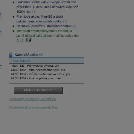
Goldman Sachs vidí v Evropě přehlížené
příležitosti. U dvou akcií očekává více než
100% růst
(1)
r
Prémiové akcie, Mag495 a další
pokračování současného cyklu
(1)
Definitivní proražení stoletého trendu?
(1)
Microsoft smetl pochybnosti ze stolu a
r
jasně ukázal, jaký přínos mají investice do
AI
(1)
Kalendář událostí
Čas
Událost
8:00
DE - Průmyslová výroba, y/y
i
14:30
USA - Míra nezaměstnanosti, s.a.
14:30
USA - Průměrná hodinová mzda, y/y
14:30
USA - Změna počtu prac. míst
UDÁLOSTI ONLINE
Dlouhodobý ekonomický kalendář ČR
Dlouhodobý ekonomický kalendář Svět