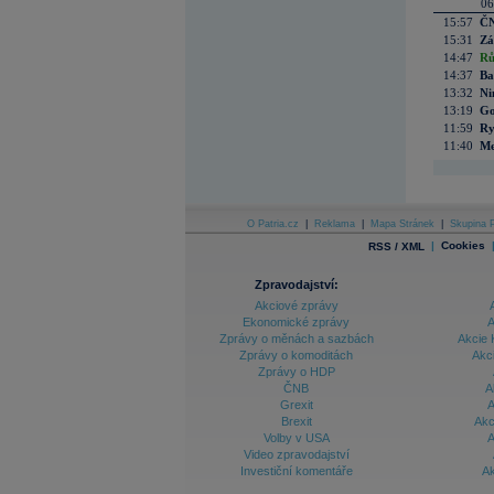
06
15:57
ČN
15:31
Zá
14:47
Rů
14:37
Ba
13:32
Ni
13:19
Go
11:59
Ry
11:40
Me
O Patria.cz
|
Reklama
|
Mapa Stránek
|
Skupina P
|
Cookies
RSS / XML
Zpravodajství:
Akciové zprávy
Ekonomické zprávy
A
Zprávy o měnách a sazbách
Akcie 
Zprávy o komoditách
Akc
Zprávy o HDP
ČNB
A
Grexit
A
Brexit
Akc
Volby v USA
A
Video zpravodajství
Investiční komentáře
Ak