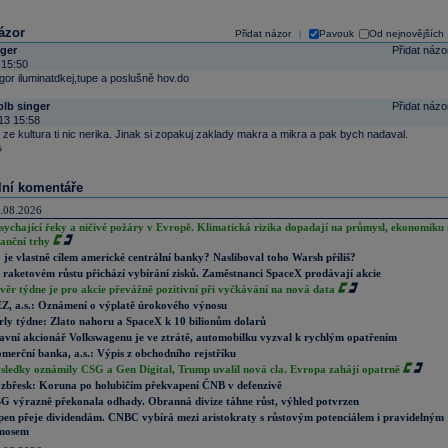
ázor
Přidat názor
Pavouk
Od nejnovějších
|
nger
Přidat názo
 15:50
or iluminatdkej,tupe a poslušně hov.do
blb singer
Přidat názo
13 15:58
ze kultura ti nic nerika. Jinak si zopakuj zaklady makra a mikra a pak bych nadaval.
lní komentáře
.08.2026
sychající řeky a ničivé požáry v Evropě. Klimatická rizika dopadají na průmysl, ekonomiku 
nanční trhy
 je vlastně cílem americké centrální banky? Nasliboval toho Warsh příliš?
 raketovém růstu přichází vybírání zisků. Zaměstnanci SpaceX prodávají akcie
věr týdne je pro akcie převážně pozitivní při vyčkávání na nová data
Z, a.s.: Oznámení o výplatě úrokového výnosu
rly týdne: Zlato nahoru a SpaceX k 10 bilionům dolarů
avní akcionář Volkswagenu je ve ztrátě, automobilku vyzval k rychlým opatřením
merční banka, a.s.: Výpis z obchodního rejstříku
sledky oznámily CSG a Gen Digital, Trump uvalil nová cla. Evropa zahájí opatrně
zbřesk: Koruna po holubičím překvapení ČNB v defenzivě
G výrazně překonala odhady. Obranná divize táhne růst, výhled potvrzen
pen přeje dividendám. CNBC vybírá mezi aristokraty s růstovým potenciálem i pravidelným
nosem