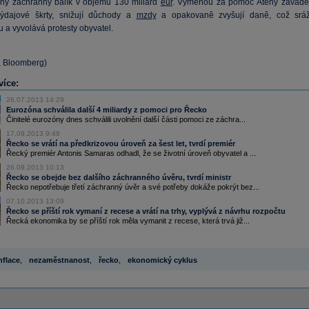
uhý záchranný balík v objemu 130 miliard
eur
. Výměnou za pomoc Atény zaváděj
výdajové škrty, snižují důchody a
mzdy
a opakovaně zvyšují daně, což sráž
 a vyvolává protesty obyvatel.
k, Bloomberg)
více:
26.07.2013 14:29
Eurozóna schválila další 4 miliardy z pomoci pro Řecko
Činitelé eurozóny dnes schválili uvolnění další části pomoci ze záchra...
17.09.2013 9:49
Řecko se vrátí na předkrizovou úroveň za šest let, tvrdí premiér
Řecký premiér Antonis Samaras odhadl, že se životní úroveň obyvatel a ...
26.09.2013 10:13
Řecko se obejde bez dalšího záchranného úvěru, tvrdí ministr
Řecko nepotřebuje třetí záchranný úvěr a své potřeby dokáže pokrýt bez...
07.10.2013 13:09
Řecko se příští rok vymaní z recese a vrátí na trhy, vyplývá z návrhu rozpočtu
Řecká ekonomika by se příští rok měla vymanit z recese, která trvá již...
nflace
,
nezaměstnanost
,
řecko
,
ekonomický cyklus