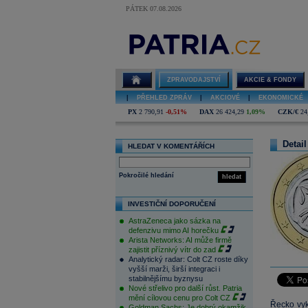
PÁTEK 07.08.2026
ZPRAVODAJSTVÍ
AKCIE & FONDY
|
PŘEHLED ZPRÁV
|
AKCIOVÉ
|
EKONOMICKÉ
PX
2 790,91
-0,51%
DAX
26 424,29
1,09%
CZK/€
24
Detail
HLEDAT V KOMENTÁŘÍCH
Pokročilé hledání
hledat
INVESTIČNÍ DOPORUČENÍ
AstraZeneca jako sázka na
defenzivu mimo AI horečku
Arista Networks: AI může firmě
zajistit příznivý vítr do zad
Analytický radar: Colt CZ roste díky
vyšší marži, širší integraci i
stabilnějšímu byznysu
Nové střelivo pro další růst. Patria
mění cílovou cenu pro Colt CZ
Řecko vyk
Goldman Sachs: Je dobrý okamžik