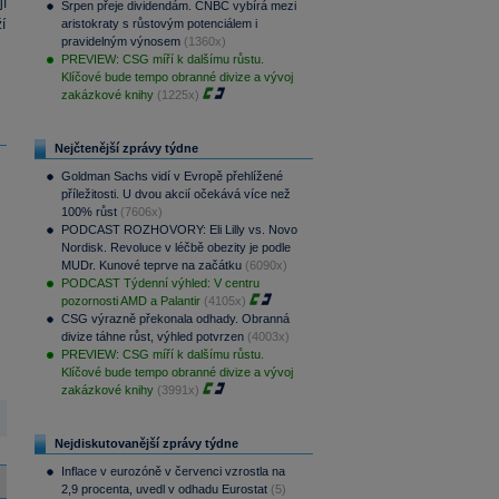
í
Srpen přeje dividendám. CNBC vybírá mezi
í
aristokraty s růstovým potenciálem i
pravidelným výnosem
(1360x)
PREVIEW: CSG míří k dalšímu růstu.
Klíčové bude tempo obranné divize a vývoj
zakázkové knihy
(1225x)
Nejčtenější zprávy týdne
Goldman Sachs vidí v Evropě přehlížené
příležitosti. U dvou akcií očekává více než
100% růst
(7606x)
PODCAST ROZHOVORY: Eli Lilly vs. Novo
Nordisk. Revoluce v léčbě obezity je podle
MUDr. Kunové teprve na začátku
(6090x)
PODCAST Týdenní výhled: V centru
pozornosti AMD a Palantir
(4105x)
CSG výrazně překonala odhady. Obranná
divize táhne růst, výhled potvrzen
(4003x)
PREVIEW: CSG míří k dalšímu růstu.
Klíčové bude tempo obranné divize a vývoj
zakázkové knihy
(3991x)
Nejdiskutovanější zprávy týdne
Inflace v eurozóně v červenci vzrostla na
2,9 procenta, uvedl v odhadu Eurostat
(5)