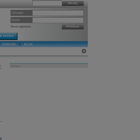
Hledej
Uživatel:
Heslo:
Nová registrace
Přihlásit
E PATRIA
DISKUSE
|
BLOG
j
Reklama
v