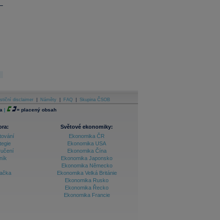
stiční disclaimer
|
Náměty
|
FAQ
|
Skupina ČSOB
a
|
=
placený obsah
ora:
Světové ekonomiky:
tování
Ekonomika ČR
tegie
Ekonomika USA
ručení
Ekonomika Čína
ník
Ekonomika Japonsko
Ekonomika Německo
lačka
Ekonomika Velká Británie
Ekonomika Rusko
Ekonomika Řecko
Ekonomika Francie