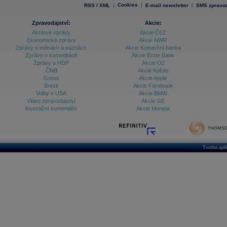
|
Cookies
|
|
RSS / XML
E-mail newsletter
SMS zpravod
Zpravodajství:
Akcie:
Akciové zprávy
Akcie ČEZ
Ekonomické zprávy
Akcie NWR
Zprávy o měnách a sazbách
Akcie Komerční banka
Zprávy o komoditách
Akcie Erste Bank
Zprávy o HDP
Akcie O2
ČNB
Akcie Kofola
Grexit
Akcie Apple
Brexit
Akcie Facebook
Volby v USA
Akcie BMW
Video zpravodajství
Akcie GE
Investiční komentáře
Akcie Moneta
Tvorba apl