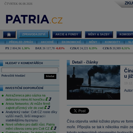
ZKU
ČTVRTEK 06.08.2026
ZPRAVODAJSTVÍ
AKCIE & FONDY
MĚNY & SAZBY
KOMODIT
|
PŘEHLED ZPRÁV
|
AKCIOVÉ
|
EKONOMICKÉ
|
MĚNY
|
KOMODITY
|
SL
PX
2 804,96
1,30%
DAX
26 117,78
-0,03%
CZK/€
24,221
0,19%
CZK/$
20,989
0,31%
Detail - články
HLEDAT V KOMENTÁŘÍCH
Čín
u ji
Pokročilé hledání
hledat
19.12
INVESTIČNÍ DOPORUČENÍ
Autor
AstraZeneca jako sázka na
defenzivu mimo AI horečku
Arista Networks: AI může firmě
zajistit příznivý vítr do zad
Analytický radar: Colt CZ roste díky
vyšší marži, širší integraci i
stabilnějšímu byznysu
Čína objevila velké ložisko plynu ve fo
Nové střelivo pro další růst. Patria
moře. Připojila se tak k několika málo 
mění cílovou cenu pro Colt CZ
tohoto potenciálně ohromného budoucího
Goldman Sachs: Je dobrý okamžik