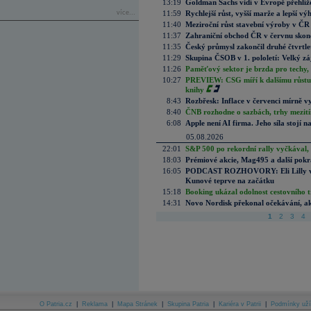
13:19
Goldman Sachs vidí v Evropě přehlíže
více...
11:59
Rychlejší růst, vyšší marže a lepší v
11:40
Meziroční růst stavební výroby v ČR
11:37
Zahraniční obchod ČR v červnu skonč
11:35
Český průmysl zakončil druhé čtvrtlet
11:29
Skupina ČSOB v 1. pololetí: Velký zá
11:26
Paměťový sektor je brzda pro techy,
10:27
PREVIEW: CSG míří k dalšímu růstu.
knihy
8:43
Rozbřesk: Inflace v červenci mírně v
8:40
ČNB rozhodne o sazbách, trhy mezitím
6:08
Apple není AI firma. Jeho síla stojí n
05.08.2026
22:01
S&P 500 po rekordní rally vyčkával,
18:03
Prémiové akcie, Mag495 a další pokr
16:05
PODCAST ROZHOVORY: Eli Lilly vs. 
Kunové teprve na začátku
15:18
Booking ukázal odolnost cestovního trh
14:31
Novo Nordisk překonal očekávání, akci
1
2
3
4
O Patria.cz
|
Reklama
|
Mapa Stránek
|
Skupina Patria
|
Kariéra v Patrii
|
Podmínky uží