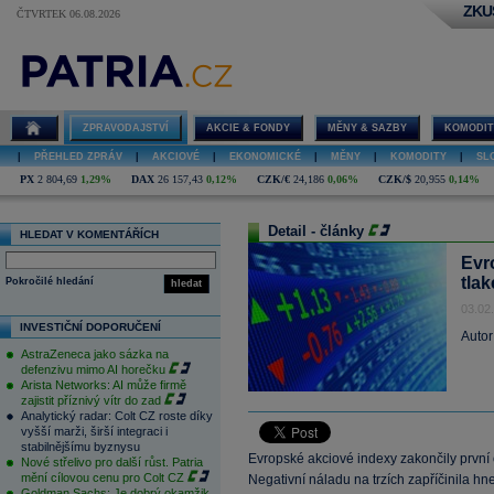
ZKU
ČTVRTEK 06.08.2026
ZPRAVODAJSTVÍ
AKCIE & FONDY
MĚNY & SAZBY
KOMODIT
|
PŘEHLED ZPRÁV
|
AKCIOVÉ
|
EKONOMICKÉ
|
MĚNY
|
KOMODITY
|
SL
PX
2 804,69
1,29%
DAX
26 157,43
0,12%
CZK/€
24,186
0,06%
CZK/$
20,955
0,14%
Detail - články
HLEDAT V KOMENTÁŘÍCH
Evr
tla
Pokročilé hledání
hledat
03.02
INVESTIČNÍ DOPORUČENÍ
Autor
AstraZeneca jako sázka na
defenzivu mimo AI horečku
Arista Networks: AI může firmě
zajistit příznivý vítr do zad
Analytický radar: Colt CZ roste díky
vyšší marži, širší integraci i
stabilnějšímu byznysu
Evropské akciové indexy zakončily první
Nové střelivo pro další růst. Patria
mění cílovou cenu pro Colt CZ
Negativní náladu na trzích zapříčinila hn
Goldman Sachs: Je dobrý okamžik