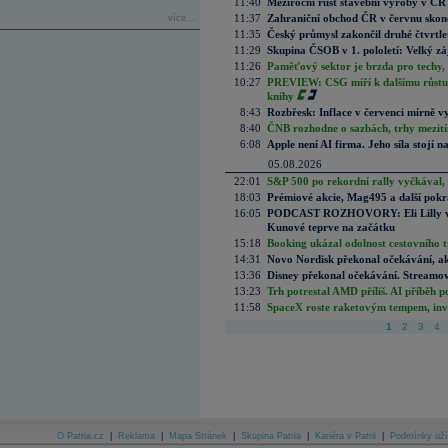
11:40
Meziroční růst stavební výroby v ČR
11:37
Zahraniční obchod ČR v červnu skonč
více...
11:35
Český průmysl zakončil druhé čtvrtlet
11:29
Skupina ČSOB v 1. pololetí: Velký zá
11:26
Paměťový sektor je brzda pro techy,
10:27
PREVIEW: CSG míří k dalšímu růstu.
knihy
8:43
Rozbřesk: Inflace v červenci mírně v
8:40
ČNB rozhodne o sazbách, trhy mezitím
6:08
Apple není AI firma. Jeho síla stojí n
05.08.2026
22:01
S&P 500 po rekordní rally vyčkával,
18:03
Prémiové akcie, Mag495 a další pokr
16:05
PODCAST ROZHOVORY: Eli Lilly vs. 
Kunové teprve na začátku
15:18
Booking ukázal odolnost cestovního trh
14:31
Novo Nordisk překonal očekávání, akci
13:36
Disney překonal očekávání. Streamova
13:23
Trh potrestal AMD příliš. AI příběh p
11:58
SpaceX roste raketovým tempem, inves
1
2
3
4
O Patria.cz
|
Reklama
|
Mapa Stránek
|
Skupina Patria
|
Kariéra v Patrii
|
Podmínky uží