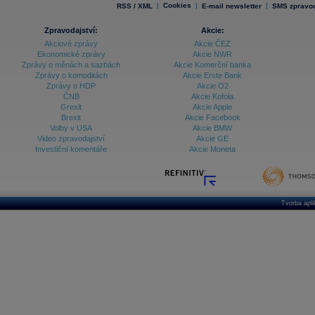
|
Cookies
|
|
RSS / XML
E-mail newsletter
SMS zpravod
Zpravodajství:
Akcie:
Akciové zprávy
Akcie ČEZ
Ekonomické zprávy
Akcie NWR
Zprávy o měnách a sazbách
Akcie Komerční banka
Zprávy o komoditách
Akcie Erste Bank
Zprávy o HDP
Akcie O2
ČNB
Akcie Kofola
Grexit
Akcie Apple
Brexit
Akcie Facebook
Volby v USA
Akcie BMW
Video zpravodajství
Akcie GE
Investiční komentáře
Akcie Moneta
Tvorba apl