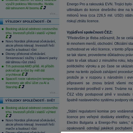
využít poklesu Microsoftu. Nvidia
Energo Pro a rakouská EVN. Trojici byl
dál tahounem AI boomu
ultimátum do konce dnešního dne na to
více...
milionů leva (cca 226,5 mil. USD) stát
riskují ztrátu licence.
VÝSLEDKY SPOLEČNOSTÍ - ČR
Booking ukázal odolnost cestovního
Vyjádření společnosti ČEZ:
trhu. Investoři přešli i slabší výhled
"Především je třeba zdůraznit, že se celá 
Novo Nordisk překonal očekávání,
té mnohem menší, obchodní. Oficiální sta
akcie přesto klesají. Investoři řeší
rozhodovat ve věci licence, v tomto příp
marže a budoucí růst
Disney překonal očekávání.
se tak stane, provedeme důkladnou právn
Streamovací služby i zábavní parky
nám to však situaci z minulého roku, kd
dál táhnou růst zisků
politického výroku a po čase se ukázalo
Trh potrestal AMD příliš. AI příběh
pokračuje a růst by měl dál
jsme na tento způsob zahájení procedury
zrychlovat
protože je v rozporu s národním i e
SpaceX roste raketovým tempem,
investory ale děsí účet za AI a
připraveni se znovu bránit všemi m
Starship
investorské prostředí v zemi. Trváme na
více...
ČEZ vždy postupoval plně v souladu s
špatně nastaveného systému podpory obn
VÝSLEDKY SPOLEČNOSTÍ - SVĚT
Booking ukázal odolnost cestovního
„Státní regulatorní komise pro vodáren
trhu. Investoři přešli i slabší výhled
licence pro veřejné dodávky elektřiny,
Novo Nordisk překonal očekávání,
Electro Bulgaria a Energo-Pro sales,“ 
akcie přesto klesají. Investoři řeší
opakovaně odmítají jakékoli pochybení
marže a budoucí růst
Disney překonal očekávání.