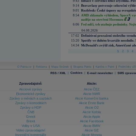
9:43
Inflace v červenci lehce zrychlila. Pot
9:14
Bezvavlasy potvrzuje celoroční výhl
9:01
Rozbřesk: České úspory na evropském
8:54
AMD zklamalo výhledem, SpaceX vydě
naděje na otevření Hormuzu
6:06
Fed mlčí, trh utahuje podmínky. Nejis
04.08.2026
17:02
Definitivní proražení stoletého trend
15:20
Spotify ve duhém kvartále neoslnilo. 
14:34
McDonald's zvýšil zisk, Američané ale
1
2
3
4
O Patria.cz
|
Reklama
|
Mapa Stránek
|
Skupina Patria
|
Kariéra v Patrii
|
Podmínky uží
|
Cookies
|
|
RSS / XML
E-mail newsletter
SMS zpravod
Zpravodajství:
Akcie:
Akciové zprávy
Akcie ČEZ
Ekonomické zprávy
Akcie NWR
Zprávy o měnách a sazbách
Akcie Komerční banka
Zprávy o komoditách
Akcie Erste Bank
Zprávy o HDP
Akcie O2
ČNB
Akcie Kofola
Grexit
Akcie Apple
Brexit
Akcie Facebook
Volby v USA
Akcie BMW
Video zpravodajství
Akcie GE
Investiční komentáře
Akcie Moneta