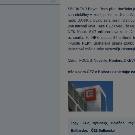
více...
Šéf DKEVR Boyan Boev před dnešním jed
cen elektřiny v zemi, pokud si distribučn
rádio DARIK citovalo šéfa místní distri
248 milionů leva. Také ČEZ uvedl, že NEK
NEK částku 8,07 milionu leva s tím, ž
oznámila, že NEK zaplatí 32 milionů 
likviditu NEK“. Bulharská strana platb
Bulharská média stále výrazněji informuj
(Zdroj: FOCUS, Novinite, Reuters, DKEV
Vše kolem ČEZ v Bulharsku sledujte na 
Tagy:
ČEZ
,
výsledky
,
elektřina
,
reg
Bulharsko
,
ČEZ Bulharsko