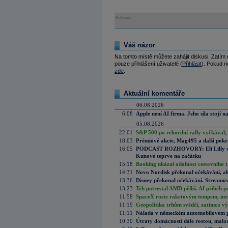
Reklama
Váš názor
Na tomto místě můžete zahájit diskusi. Zatím
pouze přihlášení uživatelé (
Přihlásit
). Pokud ne
zde
.
Aktuální komentáře
06.08.2026
6:08
Apple není AI firma. Jeho síla stojí n
05.08.2026
22:01
S&P 500 po rekordní rally vyčkával,
18:03
Prémiové akcie, Mag495 a další pokr
16:05
PODCAST ROZHOVORY: Eli Lilly vs. 
Kunové teprve na začátku
15:18
Booking ukázal odolnost cestovního trh
14:31
Novo Nordisk překonal očekávání, akci
13:36
Disney překonal očekávání. Streamova
13:23
Trh potrestal AMD příliš. AI příběh p
11:58
SpaceX roste raketovým tempem, inves
11:19
Geopolitika trhům svědčí, zatímco v
11:11
Nálada v německém automobilovém prů
10:30
Útraty domácností dále rostou, malo