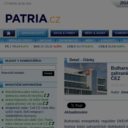
ZKU
ČTVRTEK 06.08.2026
ZPRAVODAJSTVÍ
AKCIE & FONDY
MĚNY & SAZBY
KOMODIT
|
PŘEHLED ZPRÁV
|
AKCIOVÉ
|
EKONOMICKÉ
|
MĚNY
|
KOMODITY
|
SL
PX
2 769,04
0,11%
DAX
26 126,30
-0,29%
CZK/€
24,176
0,02%
CZK/$
20,936
0,06%
Detail - články
HLEDAT V KOMENTÁŘÍCH
Bulhars
zahrani
Pokročilé hledání
hledat
ČEZ
INVESTIČNÍ DOPORUČENÍ
19.03.2014 
AstraZeneca jako sázka na
Autor:
Jos
defenzivu mimo AI horečku
Arista Networks: AI může firmě
zajistit příznivý vítr do zad
Analytický radar: Colt CZ roste díky
vyšší marži, širší integraci i
Aktualizováno
stabilnějšímu byznysu
Nové střelivo pro další růst. Patria
Bulharský energetický regulátor DKEV
mění cílovou cenu pro Colt CZ
licence trojici zahraničních distributor
Goldman Sachs: Je dobrý okamžik