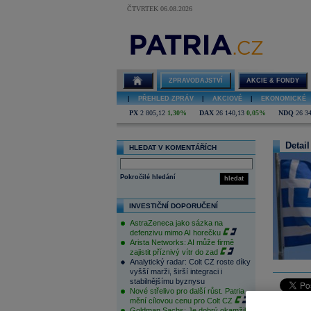
ČTVRTEK 06.08.2026
ZPRAVODAJSTVÍ
AKCIE & FONDY
|
PŘEHLED ZPRÁV
|
AKCIOVÉ
|
EKONOMICKÉ
PX
2 805,12
1,30%
DAX
26 140,13
0,05%
NDQ
26 3
Detail
HLEDAT V KOMENTÁŘÍCH
Pokročilé hledání
hledat
INVESTIČNÍ DOPORUČENÍ
AstraZeneca jako sázka na
defenzivu mimo AI horečku
Arista Networks: AI může firmě
zajistit příznivý vítr do zad
Analytický radar: Colt CZ roste díky
vyšší marži, širší integraci i
stabilnějšímu byznysu
Nové střelivo pro další růst. Patria
mění cílovou cenu pro Colt CZ
Řecká vlá
Goldman Sachs: Je dobrý okamžik