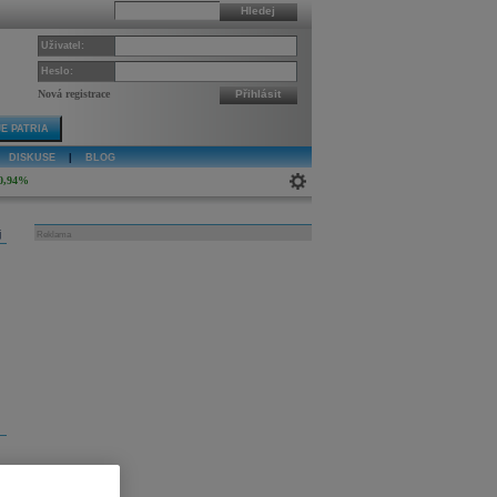
Hledej
Uživatel:
Heslo:
Nová registrace
Přihlásit
E PATRIA
DISKUSE
|
BLOG
0,94%
j
Reklama
í