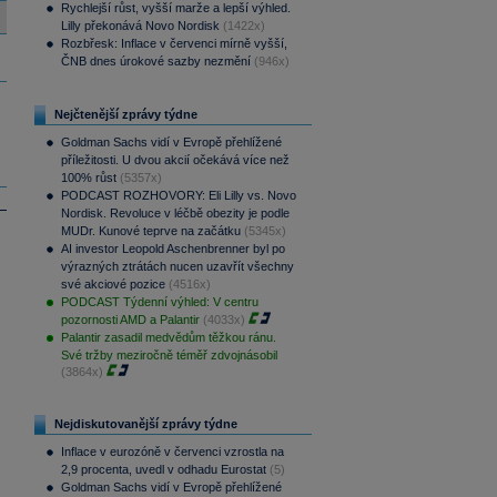
Rychlejší růst, vyšší marže a lepší výhled.
Lilly překonává Novo Nordisk
(1422x)
Rozbřesk: Inflace v červenci mírně vyšší,
ČNB dnes úrokové sazby nezmění
(946x)
Nejčtenější zprávy týdne
Goldman Sachs vidí v Evropě přehlížené
příležitosti. U dvou akcií očekává více než
100% růst
(5357x)
PODCAST ROZHOVORY: Eli Lilly vs. Novo
Nordisk. Revoluce v léčbě obezity je podle
MUDr. Kunové teprve na začátku
(5345x)
AI investor Leopold Aschenbrenner byl po
výrazných ztrátách nucen uzavřít všechny
své akciové pozice
(4516x)
PODCAST Týdenní výhled: V centru
pozornosti AMD a Palantir
(4033x)
Palantir zasadil medvědům těžkou ránu.
Své tržby meziročně téměř zdvojnásobil
(3864x)
Nejdiskutovanější zprávy týdne
Inflace v eurozóně v červenci vzrostla na
2,9 procenta, uvedl v odhadu Eurostat
(5)
Goldman Sachs vidí v Evropě přehlížené