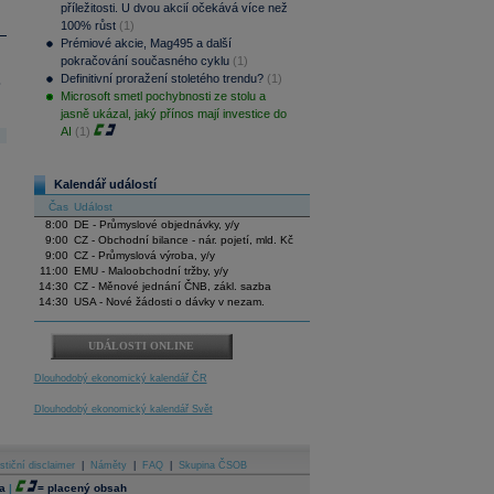
příležitosti. U dvou akcií očekává více než
100% růst
(1)
Prémiové akcie, Mag495 a další
pokračování současného cyklu
(1)
Definitivní proražení stoletého trendu?
(1)
.
Microsoft smetl pochybnosti ze stolu a
jasně ukázal, jaký přínos mají investice do
AI
(1)
Kalendář událostí
Čas
Událost
8:00
DE - Průmyslové objednávky, y/y
9:00
CZ - Obchodní bilance - nár. pojetí, mld. Kč
9:00
CZ - Průmyslová výroba, y/y
11:00
EMU - Maloobchodní tržby, y/y
14:30
CZ - Měnové jednání ČNB, zákl. sazba
14:30
USA - Nové žádosti o dávky v nezam.
UDÁLOSTI ONLINE
Dlouhodobý ekonomický kalendář ČR
Dlouhodobý ekonomický kalendář Svět
stiční disclaimer
|
Náměty
|
FAQ
|
Skupina ČSOB
a
|
=
placený obsah