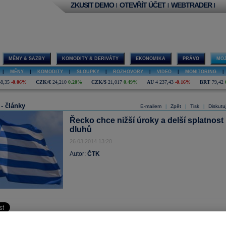
ZKUSIT DEMO
OTEVŘÍT ÚČET
WEBTRADER
|
|
|
MĚNY & SAZBY
KOMODITY & DERIVÁTY
EKONOMIKA
PRÁVO
MOJ
|
MĚNY
|
KOMODITY
|
SLOUPKY
|
ROZHOVORY
|
VIDEO
|
MONITORING
|
48,35
-0,06%
CZK/€
24,210
0,20%
CZK/$
21,017
0,49%
AU
4 237,43
-0,16%
BRT
79,42
 - články
E-mailem
Zpět
Tisk
Diskutu
|
|
|
Řecko chce nižší úroky a delší splatnost
dluhů
26.03.2014 13:20
Autor:
ČTK
da usiluje o další zmírňování dluhové zátěže - u věřitelů chce dosáhnout snížen