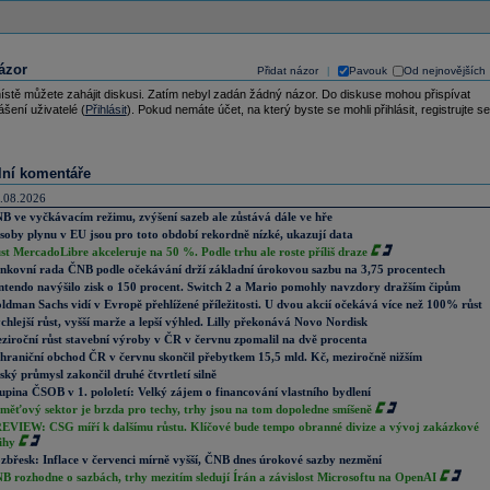
ázor
Přidat názor
Pavouk
Od nejnovějších
|
ístě můžete zahájit diskusi. Zatím nebyl zadán žádný názor. Do diskuse mohou přispívat
ášení uživatelé (
Přihlásit
). Pokud nemáte účet, na který byste se mohli přihlásit, registrujte se
lní komentáře
.08.2026
B ve vyčkávacím režimu, zvýšení sazeb ale zůstává dále ve hře
soby plynu v EU jsou pro toto období rekordně nízké, ukazují data
st MercadoLibre akceleruje na 50 %. Podle trhu ale roste příliš draze
nkovní rada ČNB podle očekávání drží základní úrokovou sazbu na 3,75 procentech
ntendo navýšilo zisk o 150 procent. Switch 2 a Mario pomohly navzdory dražším čipům
ldman Sachs vidí v Evropě přehlížené příležitosti. U dvou akcií očekává více než 100% růst
chlejší růst, vyšší marže a lepší výhled. Lilly překonává Novo Nordisk
ziroční růst stavební výroby v ČR v červnu zpomalil na dvě procenta
hraniční obchod ČR v červnu skončil přebytkem 15,5 mld. Kč, meziročně nižším
ský průmysl zakončil druhé čtvrtletí silně
upina ČSOB v 1. pololetí: Velký zájem o financování vlastního bydlení
měťový sektor je brzda pro techy, trhy jsou na tom dopoledne smíšeně
EVIEW: CSG míří k dalšímu růstu. Klíčové bude tempo obranné divize a vývoj zakázkové
ihy
zbřesk: Inflace v červenci mírně vyšší, ČNB dnes úrokové sazby nezmění
B rozhodne o sazbách, trhy mezitím sledují Írán a závislost Microsoftu na OpenAI