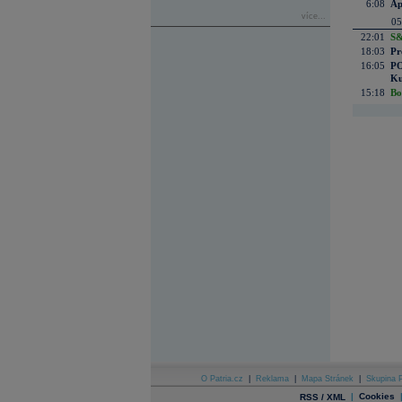
6:08
Ap
více...
05
22:01
S&
18:03
Pr
16:05
PO
Ku
15:18
Bo
O Patria.cz
|
Reklama
|
Mapa Stránek
|
Skupina P
|
Cookies
RSS / XML