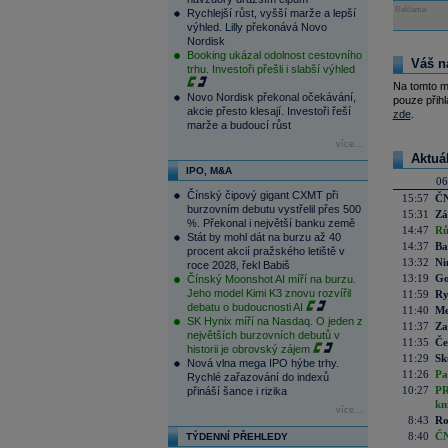
Reklama
Rychlejší růst, vyšší marže a lepší
výhled. Lilly překonává Novo
Nordisk
Booking ukázal odolnost cestovního
Váš n
trhu. Investoři přešli i slabší výhled
Na tomto m
Novo Nordisk překonal očekávání,
pouze přihl
akcie přesto klesají. Investoři řeší
zde
.
marže a budoucí růst
více...
Aktuá
IPO, M&A
06
Čínský čipový gigant CXMT při
15:57
ČN
burzovním debutu vystřelil přes 500
15:31
Zá
%. Překonal i největší banku země
14:47
Rů
Stát by mohl dát na burzu až 40
14:37
Ba
procent akcií pražského letiště v
13:32
Ni
roce 2028, řekl Babiš
13:19
Go
Čínský Moonshot AI míří na burzu.
Jeho model Kimi K3 znovu rozvířil
11:59
Ry
debatu o budoucnosti AI
11:40
Me
SK Hynix míří na Nasdaq. O jeden z
11:37
Za
největších burzovních debutů v
11:35
Če
historii je obrovský zájem
11:29
Sk
Nová vlna mega IPO hýbe trhy.
11:26
Pa
Rychlé zařazování do indexů
10:27
PR
přináší šance i rizika
kn
více...
8:43
Ro
8:40
ČN
TÝDENNÍ PŘEHLEDY