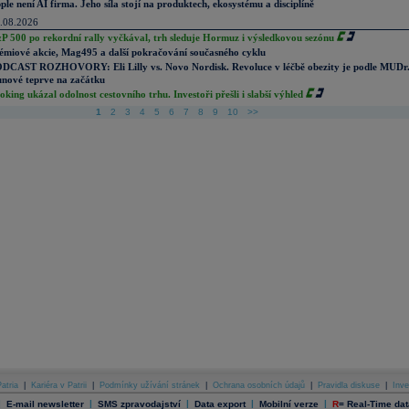
ple není AI firma. Jeho síla stojí na produktech, ekosystému a disciplíně
.08.2026
P 500 po rekordní rally vyčkával, trh sleduje Hormuz i výsledkovou sezónu
émiové akcie, Mag495 a další pokračování současného cyklu
DCAST ROZHOVORY: Eli Lilly vs. Novo Nordisk. Revoluce v léčbě obezity je podle MUDr
nové teprve na začátku
oking ukázal odolnost cestovního trhu. Investoři přešli i slabší výhled
1
2
3
4
5
6
7
8
9
10
>>
atria
|
Kariéra v Patrii
|
Podmínky užívání stránek
|
Ochrana osobních údajů
|
Pravidla diskuse
|
Inve
|
|
|
|
|
E-mail newsletter
SMS zpravodajství
Data export
Mobilní verze
R
=
Real-Time dat