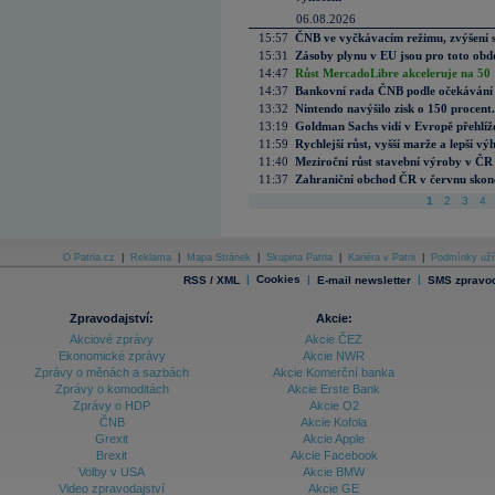
06.08.2026
15:57
ČNB ve vyčkávacím režimu, zvýšení s
15:31
Zásoby plynu v EU jsou pro toto obdo
14:47
Růst MercadoLibre akceleruje na 50 %
14:37
Bankovní rada ČNB podle očekávání 
13:32
Nintendo navýšilo zisk o 150 procen
13:19
Goldman Sachs vidí v Evropě přehlíže
11:59
Rychlejší růst, vyšší marže a lepší v
11:40
Meziroční růst stavební výroby v ČR
11:37
Zahraniční obchod ČR v červnu skonč
1
2
3
4
O Patria.cz
|
Reklama
|
Mapa Stránek
|
Skupina Patria
|
Kariéra v Patrii
|
Podmínky uží
|
Cookies
|
|
RSS / XML
E-mail newsletter
SMS zpravod
Zpravodajství:
Akcie:
Akciové zprávy
Akcie ČEZ
Ekonomické zprávy
Akcie NWR
Zprávy o měnách a sazbách
Akcie Komerční banka
Zprávy o komoditách
Akcie Erste Bank
Zprávy o HDP
Akcie O2
ČNB
Akcie Kofola
Grexit
Akcie Apple
Brexit
Akcie Facebook
Volby v USA
Akcie BMW
Video zpravodajství
Akcie GE