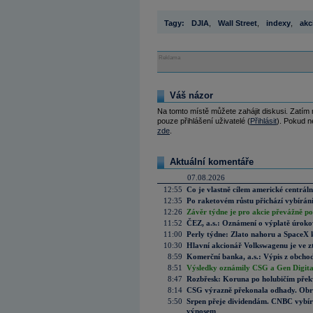
Tagy:
DJIA
,
Wall Street
,
indexy
,
akc
Reklama
Váš názor
Na tomto místě můžete zahájit diskusi. Zatím
pouze přihlášení uživatelé (
Přihlásit
). Pokud ne
zde
.
Aktuální komentáře
07.08.2026
12:55
Co je vlastně cílem americké centrál
12:35
Po raketovém růstu přichází vybírán
12:26
Závěr týdne je pro akcie převážně po
11:52
ČEZ, a.s.: Oznámení o výplatě úrok
11:00
Perly týdne: Zlato nahoru a SpaceX 
10:30
Hlavní akcionář Volkswagenu je ve z
8:59
Komerční banka, a.s.: Výpis z obchod
8:51
Výsledky oznámily CSG a Gen Digital
8:47
Rozbřesk: Koruna po holubičím přek
8:14
CSG výrazně překonala odhady. Obran
5:50
Srpen přeje dividendám. CNBC vybírá
výnosem