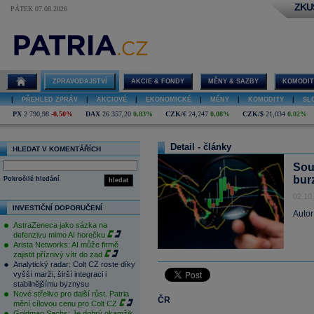
ZKU
PÁTEK 07.08.2026
ZPRAVODAJSTVÍ
AKCIE & FONDY
MĚNY & SAZBY
KOMODIT
|
PŘEHLED ZPRÁV
|
AKCIOVÉ
|
EKONOMICKÉ
|
MĚNY
|
KOMODITY
|
SL
PX
2 790,98
-0,50%
DAX
26 357,20
0,83%
CZK/€
24,247
0,08%
CZK/$
21,034
0,02%
Detail - články
HLEDAT V KOMENTÁŘÍCH
Sou
bur
Pokročilé hledání
hledat
02.10
INVESTIČNÍ DOPORUČENÍ
Autor
AstraZeneca jako sázka na
defenzivu mimo AI horečku
Arista Networks: AI může firmě
zajistit příznivý vítr do zad
Analytický radar: Colt CZ roste díky
vyšší marži, širší integraci i
stabilnějšímu byznysu
Nové střelivo pro další růst. Patria
ČR
mění cílovou cenu pro Colt CZ
Goldman Sachs: Je dobrý okamžik