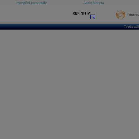
Investiční komentáře
Akcie Moneta
Tvorba apl