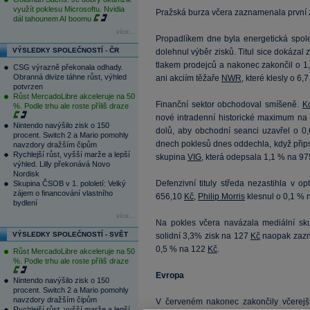
využít poklesu Microsoftu. Nvidia
Pražská burza včera zaznamenala první z
dál tahounem AI boomu
více...
Propadlíkem dne byla energetická spo
VÝSLEDKY SPOLEČNOSTÍ - ČR
dolehnul výběr zisků. Titul sice dokázal 
tlakem prodejců a nakonec zakončil o 
CSG výrazně překonala odhady.
Obranná divize táhne růst, výhled
ani akciím těžaře
NWR
, které klesly o 6
potvrzen
Růst MercadoLibre akceleruje na 50
Finanční sektor obchodoval smíšeně.
K
%. Podle trhu ale roste příliš draze
nové intradenní historické maximum n
Nintendo navýšilo zisk o 150
dolů, aby obchodní seanci uzavřel o 
procent. Switch 2 a Mario pomohly
dnech poklesů dnes oddechla, když přip
navzdory dražším čipům
Rychlejší růst, vyšší marže a lepší
skupina
VIG
, která odepsala 1,1 % na 9
výhled. Lilly překonává Novo
Nordisk
Defenzivní tituly středa nezastihla v o
Skupina ČSOB v 1. pololetí: Velký
zájem o financování vlastního
656,10
Kč
,
Philip Morris
klesnul o 0,1 %
bydlení
více...
Na pokles včera navázala mediální s
VÝSLEDKY SPOLEČNOSTÍ - SVĚT
solidní 3,3% zisk na 127
Kč
naopak zaz
0,5 % na 122
Kč
.
Růst MercadoLibre akceleruje na 50
%. Podle trhu ale roste příliš draze
Evropa
Nintendo navýšilo zisk o 150
procent. Switch 2 a Mario pomohly
navzdory dražším čipům
V červeném nakonec zakončily včerejší
Rychlejší růst, vyšší marže a lepší