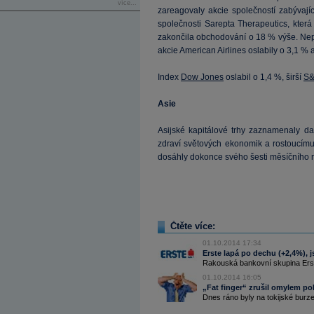
více...
zareagovaly akcie společností zabývajíc
společnosti Sarepta Therapeutics, kter
zakončila obchodování o 18 % výše. Nep
akcie American Airlines oslabily o 3,1 % a
Index
Dow Jones
oslabil o 1,4 %, širší
S
Asie
Asijské kapitálové trhy zaznamenaly da
zdraví světových ekonomik a rostoucímu
dosáhly dokonce svého šesti měsíčního 
Čtěte více:
01.10.2014 17:34
Erste lapá po dechu (+2,4%),
Rakouská bankovní skupina Erste
01.10.2014 16:05
„Fat finger“ zrušil omylem po
Dnes ráno byly na tokijské burz