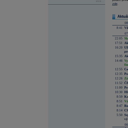
více...
zde
.
Aktuá
08
8:41
Ví
07
22:05
Sl
17:51
Ak
16:20
UE
pr
15:35
Ak
14:46
Vy
fi
12:55
Co
12:35
Po
12:26
Zá
11:52
ČE
11:00
Pe
10:30
Hl
8:59
Ko
8:51
Vý
8:47
Ro
8:14
CS
5:50
Sr
vý
06