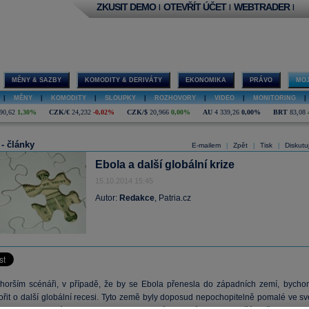
ZKUSIT DEMO
OTEVŘÍT ÚČET
WEBTRADER
|
|
|
MĚNY & SAZBY
KOMODITY & DERIVÁTY
EKONOMIKA
PRÁVO
MOJ
|
MĚNY
|
KOMODITY
|
SLOUPKY
|
ROZHOVORY
|
VIDEO
|
MONITORING
|
90,62
1,30%
CZK/€
24,232
-0,02%
CZK/$
20,966
0,00%
AU
4 339,26
0,00%
BRT
83,08
 - články
E-mailem
Zpět
Tisk
Diskutu
|
|
|
Ebola a další globální krize
15.10.2014 15:45
Autor:
Redakce
, Patria.cz
horším scénáři, v případě, že by se Ebola přenesla do západních zemí, bycho
ořit o další globální recesi. Tyto země byly doposud nepochopitelně pomalé ve sv