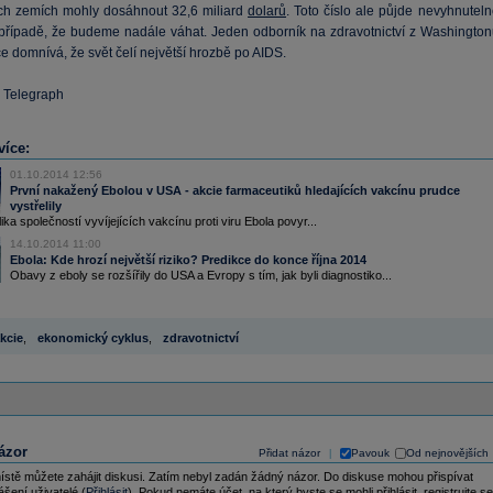
h zemích mohly dosáhnout 32,6 miliard
dolarů
. Toto číslo ale půjde nevyhnuteln
případě, že budeme nadále váhat. Jeden odborník na zdravotnictví z Washington
 domnívá, že svět čelí největší hrozbě po AIDS.
e Telegraph
více:
01.10.2014 12:56
První nakažený Ebolou v USA - akcie farmaceutiků hledajících vakcínu prudce
vystřelily
ika společností vyvíjejících vakcínu proti viru Ebola povyr...
14.10.2014 11:00
Ebola: Kde hrozí největší riziko? Predikce do konce října 2014
Obavy z eboly se rozšířily do USA a Evropy s tím, jak byli diagnostiko...
kcie
,
ekonomický cyklus
,
zdravotnictví
ázor
Přidat názor
Pavouk
Od nejnovějších
|
ístě můžete zahájit diskusi. Zatím nebyl zadán žádný názor. Do diskuse mohou přispívat
ášení uživatelé (
Přihlásit
). Pokud nemáte účet, na který byste se mohli přihlásit, registrujte se