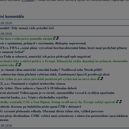
lní komentáře
.08.2026
kendář: Trhy nemají rády prázdné řeči
.08.2026
abá data z trhu práce pomohla akciím
cie v optimismu, průmysl v extrémním, dluhopisy neprotestují
FA vs. FIFA a „tajné plány vytvořené bezcharakterními lidmi, které mají pochybné přínosy
o samotný fotbal“
ce Fedu se odsouvá, americký trh práce překvapil opět negativně
sychající řeky a ničivé požáry v Evropě. Klimatická rizika dopadají na průmysl, ekonomiku 
nanční trhy
 je vlastně cílem americké centrální banky? Nasliboval toho Warsh příliš?
 raketovém růstu přichází vybírání zisků. Zaměstnanci SpaceX prodávají akcie
věr týdne je pro akcie převážně pozitivní při vyčkávání na nová data
Z, a.s.: Oznámení o výplatě úrokového výnosu
rly týdne: Zlato nahoru a SpaceX k 10 bilionům dolarů
avní akcionář Volkswagenu je ve ztrátě, automobilku vyzval k rychlým opatřením
merční banka, a.s.: Výpis z obchodního rejstříku
sledky oznámily CSG a Gen Digital, Trump uvalil nová cla. Evropa zahájí opatrně
zbřesk: Koruna po holubičím překvapení ČNB v defenzivě
G výrazně překonala odhady. Obranná divize táhne růst, výhled potvrzen
pen přeje dividendám. CNBC vybírá mezi aristokraty s růstovým potenciálem i pravidelným
nosem
.08.2026