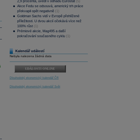
2,9 procenta, uvedl v odhadu Eurostat
(5)
Akce Fedu se odsouvá, americký trh práce
překvapil opět negativně
(1)
Goldman Sachs vidí v Evropě přehlížené
příležitosti. U dvou akcií očekává více než
100% růst
(1)
Prémiové akcie, Mag495 a další
pokračování současného cyklu
(1)
Kalendář událostí
Nebyla nalezena žádná data
i
UDÁLOSTI ONLINE
Dlouhodobý ekonomický kalendář ČR
Dlouhodobý ekonomický kalendář Svět