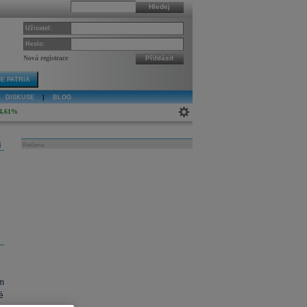
Hledej
Uživatel:
Heslo:
Nová registrace
Přihlásit
E PATRIA
DISKUSE
|
BLOG
4,61%
j
Reklama
m
é