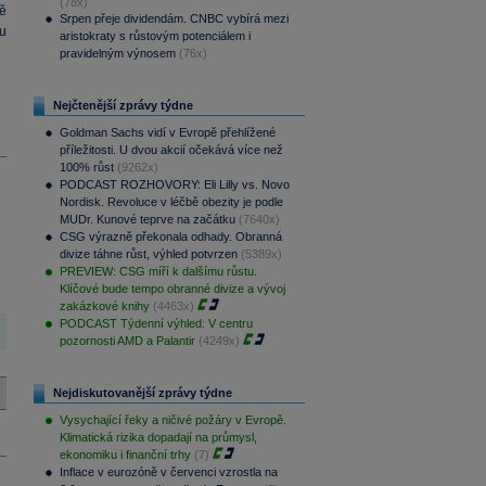
(78x)
ě
Srpen přeje dividendám. CNBC vybírá mezi
u
aristokraty s růstovým potenciálem i
pravidelným výnosem
(76x)
Nejčtenější zprávy týdne
Goldman Sachs vidí v Evropě přehlížené
příležitosti. U dvou akcií očekává více než
100% růst
(9262x)
PODCAST ROZHOVORY: Eli Lilly vs. Novo
Nordisk. Revoluce v léčbě obezity je podle
MUDr. Kunové teprve na začátku
(7640x)
CSG výrazně překonala odhady. Obranná
divize táhne růst, výhled potvrzen
(5389x)
PREVIEW: CSG míří k dalšímu růstu.
Klíčové bude tempo obranné divize a vývoj
zakázkové knihy
(4463x)
PODCAST Týdenní výhled: V centru
pozornosti AMD a Palantir
(4249x)
Nejdiskutovanější zprávy týdne
Vysychající řeky a ničivé požáry v Evropě.
Klimatická rizika dopadají na průmysl,
ekonomiku i finanční trhy
(7)
Inflace v eurozóně v červenci vzrostla na