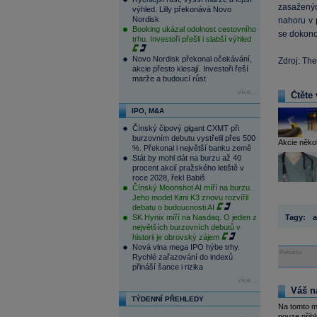
zasaženýc
výhled. Lilly překonává Novo
Nordisk
nahoru v 
Booking ukázal odolnost cestovního
se dokonce
trhu. Investoři přešli i slabší výhled
Novo Nordisk překonal očekávání,
Zdroj: Th
akcie přesto klesají. Investoři řeší
marže a budoucí růst
více...
Čtěte 
IPO, M&A
Čínský čipový gigant CXMT při
burzovním debutu vystřelil přes 500
Akcie někol
%. Překonal i největší banku země
Stát by mohl dát na burzu až 40
procent akcií pražského letiště v
roce 2028, řekl Babiš
Čínský Moonshot AI míří na burzu.
Jeho model Kimi K3 znovu rozvířil
debatu o budoucnosti AI
SK Hynix míří na Nasdaq. O jeden z
Tagy:
a
největších burzovních debutů v
historii je obrovský zájem
Nová vlna mega IPO hýbe trhy.
Reklama
Rychlé zařazování do indexů
přináší šance i rizika
více...
Váš n
TÝDENNÍ PŘEHLEDY
Na tomto m
pouze přihl