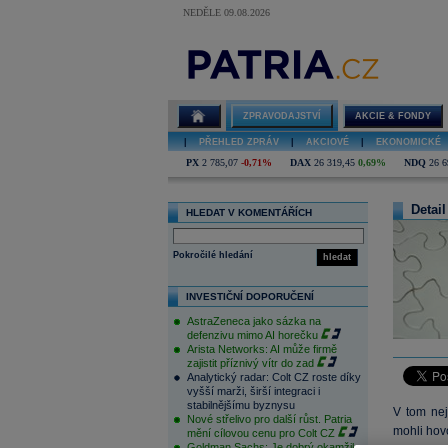
NEDĚLE 09.08.2026
ZPRAVODAJSTVÍ
AKCIE & FONDY
|
PŘEHLED ZPRÁV
|
AKCIOVÉ
|
EKONOMICKÉ
PX
2 785,07
-0,71%
DAX
26 319,45
0,69%
NDQ
26 6
Detail
HLEDAT V KOMENTÁŘÍCH
Pokročilé hledání
hledat
INVESTIČNÍ DOPORUČENÍ
AstraZeneca jako sázka na
defenzivu mimo AI horečku
Arista Networks: AI může firmě
zajistit příznivý vítr do zad
Analytický radar: Colt CZ roste díky
vyšší marži, širší integraci i
stabilnějšímu byznysu
V tom nej
Nové střelivo pro další růst. Patria
mohli hov
mění cílovou cenu pro Colt CZ
Goldman Sachs: Je dobrý okamžik