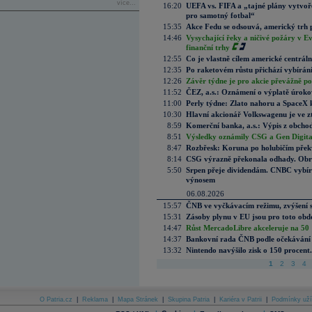
více...
16:20
UEFA vs. FIFA a „tajné plány vytvoř
pro samotný fotbal“
15:35
Akce Fedu se odsouvá, americký trh 
14:46
Vysychající řeky a ničivé požáry v E
finanční trhy
12:55
Co je vlastně cílem americké centrál
12:35
Po raketovém růstu přichází vybírán
12:26
Závěr týdne je pro akcie převážně po
11:52
ČEZ, a.s.: Oznámení o výplatě úrok
11:00
Perly týdne: Zlato nahoru a SpaceX 
10:30
Hlavní akcionář Volkswagenu je ve z
8:59
Komerční banka, a.s.: Výpis z obchod
8:51
Výsledky oznámily CSG a Gen Digital
8:47
Rozbřesk: Koruna po holubičím přek
8:14
CSG výrazně překonala odhady. Obran
5:50
Srpen přeje dividendám. CNBC vybírá
výnosem
06.08.2026
15:57
ČNB ve vyčkávacím režimu, zvýšení s
15:31
Zásoby plynu v EU jsou pro toto obdo
14:47
Růst MercadoLibre akceleruje na 50 %
14:37
Bankovní rada ČNB podle očekávání 
13:32
Nintendo navýšilo zisk o 150 procen
1
2
3
4
O Patria.cz
|
Reklama
|
Mapa Stránek
|
Skupina Patria
|
Kariéra v Patrii
|
Podmínky uží