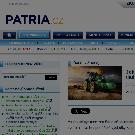
ZKU
PÁTEK 07.08.2026
ZPRAVODAJSTVÍ
AKCIE & FONDY
MĚNY & SAZBY
KOMODIT
|
PŘEHLED ZPRÁV
|
AKCIOVÉ
|
EKONOMICKÉ
|
MĚNY
|
KOMODITY
|
SL
PX
2 785,07
-0,71%
DAX
26 319,45
0,69%
NDQ
26 606,75
0,98%
CZK/€
24,247
0,09%
Detail - články
HLEDAT V KOMENTÁŘÍCH
Joh
titu
Pokročilé hledání
hledat
20.02
INVESTIČNÍ DOPORUČENÍ
Autor
AstraZeneca jako sázka na
defenzivu mimo AI horečku
Arista Networks: AI může firmě
zajistit příznivý vítr do zad
Analytický radar: Colt CZ roste díky
vyšší marži, širší integraci i
Americký výrobce zemědělské techniky J
stabilnějšímu byznysu
Nové střelivo pro další růst. Patria
zveřejnil své hospodářské výsledky za prvn
mění cílovou cenu pro Colt CZ
Goldman Sachs: Je dobrý okamžik