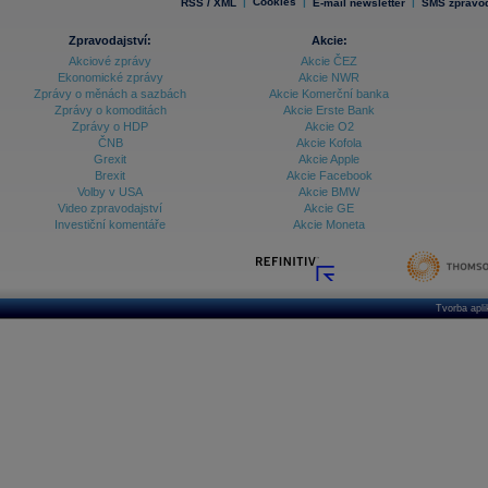
|
Cookies
|
|
RSS / XML
E-mail newsletter
SMS zpravod
Zpravodajství:
Akcie:
Akciové zprávy
Akcie ČEZ
Ekonomické zprávy
Akcie NWR
Zprávy o měnách a sazbách
Akcie Komerční banka
Zprávy o komoditách
Akcie Erste Bank
Zprávy o HDP
Akcie O2
ČNB
Akcie Kofola
Grexit
Akcie Apple
Brexit
Akcie Facebook
Volby v USA
Akcie BMW
Video zpravodajství
Akcie GE
Investiční komentáře
Akcie Moneta
Tvorba apl