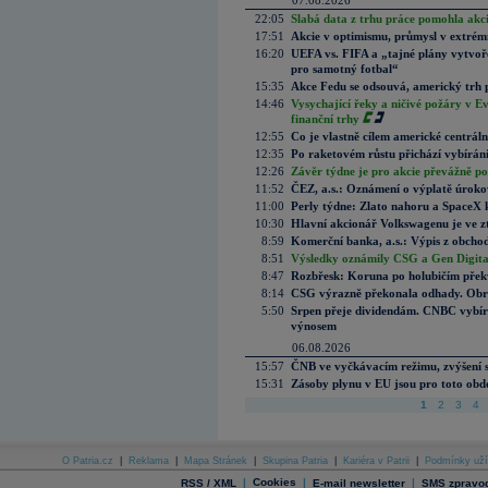
07.08.2026
22:05
Slabá data z trhu práce pomohla akc
17:51
Akcie v optimismu, průmysl v extrémn
16:20
UEFA vs. FIFA a „tajné plány vytvoř
pro samotný fotbal“
15:35
Akce Fedu se odsouvá, americký trh 
14:46
Vysychající řeky a ničivé požáry v E
finanční trhy
12:55
Co je vlastně cílem americké centrál
12:35
Po raketovém růstu přichází vybírán
12:26
Závěr týdne je pro akcie převážně po
11:52
ČEZ, a.s.: Oznámení o výplatě úrok
11:00
Perly týdne: Zlato nahoru a SpaceX 
10:30
Hlavní akcionář Volkswagenu je ve z
8:59
Komerční banka, a.s.: Výpis z obchod
8:51
Výsledky oznámily CSG a Gen Digital
8:47
Rozbřesk: Koruna po holubičím přek
8:14
CSG výrazně překonala odhady. Obran
5:50
Srpen přeje dividendám. CNBC vybírá
výnosem
06.08.2026
15:57
ČNB ve vyčkávacím režimu, zvýšení s
15:31
Zásoby plynu v EU jsou pro toto obdo
1
2
3
4
O Patria.cz
|
Reklama
|
Mapa Stránek
|
Skupina Patria
|
Kariéra v Patrii
|
Podmínky uží
|
Cookies
|
|
RSS / XML
E-mail newsletter
SMS zpravod