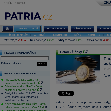
ZKU
NEDĚLE 09.08.2026
ZPRAVODAJSTVÍ
AKCIE & FONDY
MĚNY & SAZBY
KOMODIT
|
PŘEHLED ZPRÁV
|
AKCIOVÉ
|
EKONOMICKÉ
|
MĚNY
|
KOMODITY
|
SL
PX
2 785,07
-0,71%
DAX
26 319,45
0,69%
NDQ
26 690,62
1,30%
CZK/€
24,232
-0,02%
Detail - články
HLEDAT V KOMENTÁŘÍCH
Eur
odk
Pokročilé hledání
hledat
12.05
INVESTIČNÍ DOPORUČENÍ
Autor
AstraZeneca jako sázka na
defenzivu mimo AI horečku
Arista Networks: AI může firmě
zajistit příznivý vítr do zad
Analytický radar: Colt CZ roste díky
vyšší marži, širší integraci i
stabilnějšímu byznysu
Zatímco úvod týdne přinesl
euru
ztráty,
Nové střelivo pro další růst. Patria
1,1235. Žádná zajímavá data z euro
mění cílovou cenu pro Colt CZ
Goldman Sachs: Je dobrý okamžik