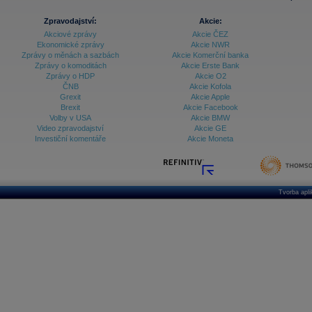
Zpravodajství:
Akcie:
Akciové zprávy
Akcie ČEZ
Ekonomické zprávy
Akcie NWR
Zprávy o měnách a sazbách
Akcie Komerční banka
Zprávy o komoditách
Akcie Erste Bank
Zprávy o HDP
Akcie O2
ČNB
Akcie Kofola
Grexit
Akcie Apple
Brexit
Akcie Facebook
Volby v USA
Akcie BMW
Video zpravodajství
Akcie GE
Investiční komentáře
Akcie Moneta
Tvorba apl