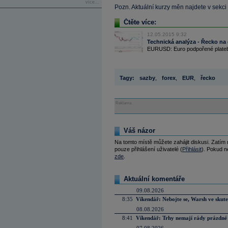
více...
Pozn. Aktuální kurzy měn najdete v sekci
Čtěte více:
12.05.2015 9:32
Technická analýza - Řecko na 
EURUSD: Euro podpořené platební
Tagy:
sazby
,
forex
,
EUR
,
řecko
Reklama
Váš názor
Na tomto místě můžete zahájit diskusi. Zatím
pouze přihlášení uživatelé (
Přihlásit
). Pokud ne
zde
.
Aktuální komentáře
09.08.2026
8:35
Víkendář: Nebojte se, Warsh ve skute
08.08.2026
8:41
Víkendář: Trhy nemají rády prázdné 