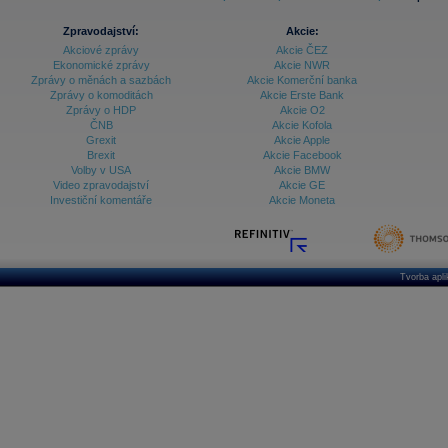
Zpravodajství:
Akcie:
Akciové zprávy
Akcie ČEZ
Ekonomické zprávy
Akcie NWR
Zprávy o měnách a sazbách
Akcie Komerční banka
Zprávy o komoditách
Akcie Erste Bank
Zprávy o HDP
Akcie O2
ČNB
Akcie Kofola
Grexit
Akcie Apple
Brexit
Akcie Facebook
Volby v USA
Akcie BMW
Video zpravodajství
Akcie GE
Investiční komentáře
Akcie Moneta
Tvorba apl