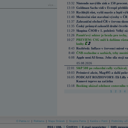
13:32
Nintendo navýšilo zisk o 150 procen
více...
13:19
Goldman Sachs vidí v Evropě přehlíže
11:59
Rychlejší růst, vyšší marže a lepší v
11:40
Meziroční růst stavební výroby v ČR
11:37
Zahraniční obchod ČR v červnu skonč
11:35
Český průmysl zakončil druhé čtvrtlet
11:29
Skupina ČSOB v 1. pololetí: Velký zá
11:26
Paměťový sektor je brzda pro techy,
10:27
PREVIEW: CSG míří k dalšímu růstu.
knihy
8:43
Rozbřesk: Inflace v červenci mírně v
8:40
ČNB rozhodne o sazbách, trhy mezitím
6:08
Apple není AI firma. Jeho síla stojí n
05.08.2026
22:01
S&P 500 po rekordní rally vyčkával,
18:03
Prémiové akcie, Mag495 a další pokr
16:05
PODCAST ROZHOVORY: Eli Lilly vs. 
Kunové teprve na začátku
15:18
Booking ukázal odolnost cestovního trh
1
2
3
4
O Patria.cz
|
Reklama
|
Mapa Stránek
|
Skupina Patria
|
Kariéra v Patrii
|
Podmínky uží
|
Cookies
|
|
RSS / XML
E-mail newsletter
SMS zpravod