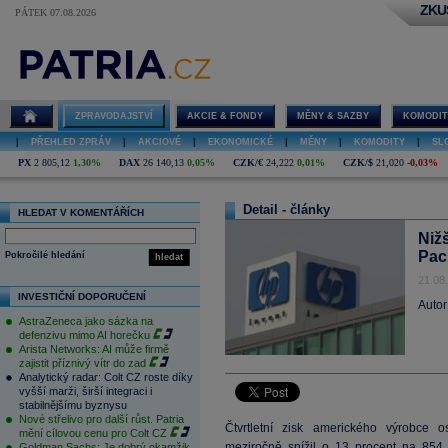
ZKU
PÁTEK 07.08.2026
ZPRAVODAJSTVÍ
AKCIE & FONDY
MĚNY & SAZBY
KOMODIT
|
PŘEHLED ZPRÁV
|
AKCIOVÉ
|
EKONOMICKÉ
|
MĚNY
|
KOMODITY
|
SL
PX
2 805,12
1,30%
DAX
26 140,13
0,05%
CZK/€
24,222
0,01%
CZK/$
21,020
-0,03%
Detail - články
HLEDAT V KOMENTÁŘÍCH
Nižš
Pac
Pokročilé hledání
hledat
21.08
INVESTIČNÍ DOPORUČENÍ
Autor
AstraZeneca jako sázka na
defenzivu mimo AI horečku
Arista Networks: AI může firmě
zajistit příznivý vítr do zad
Analytický radar: Colt CZ roste díky
vyšší marži, širší integraci i
stabilnějšímu byznysu
Nové střelivo pro další růst. Patria
Čtvrtletní zisk amerického výrobce 
mění cílovou cenu pro Colt CZ
meziročně snížil o 13 procent na 854
Goldman Sachs: Je dobrý okamžik