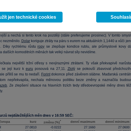
u na trzích. Něco podobného se dá říci o americké spotřebitelské důvěře, kter
ekonala odhady. O něco horší to bylo s prodeji nových domů, které ale zaostaly z
 jen nepatrně.
žít jen technické cookies
Souhlas
estorů do rizikových aktiv pomohl dolaru, ale ztráty z posledních dní mu z většin
. Způsobeny byly totiž i posunem očekávání o Fedu, který pravděpodobně v zář
ýší a nechá si tento krok na později (stále preferujeme prosinec). V tomto smysl
ic nezměnilo.
Dolar
koriguje ztráty na páru s eurem na aktuálních 1,1440 a vůči je
. Díky rychlému růstu
ropy
se zlepšuje kondice rublu, ale průmyslové kovy dá
na dalších komoditních měnách tak velký návrat síly nevidíme.
ečkala největší tržní otřesy s nevýraznými ztrátami. Ty však překvapivě narůstaj
 se její kurz k
euru
posouvá na 27,11.
Zlotý
se pokouší zbavovat předchozíh
ale příliš se mu to nedaří.
Forint
dokonce před závěrem slábne. Maďarská centráln
itom nepřekvapila, nechala měnovou politiku beze změny a naznačila budouc
azeb
. Ze zlepšení situace na hlavních trzích tedy středoevropské měny dnes těži
y.
urzů nejdůležitějších měn dnes v 16:59 SEČ:
*
 Evropa
kurz
denní maximum
denní minimum
změna (%)
R
27.0810
-0.0222
27.1660
27.0600