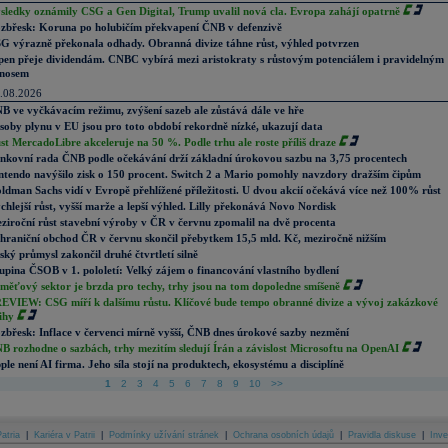
sledky oznámily CSG a Gen Digital, Trump uvalil nová cla. Evropa zahájí opatrně
zbřesk: Koruna po holubičím překvapení ČNB v defenzivě
G výrazně překonala odhady. Obranná divize táhne růst, výhled potvrzen
pen přeje dividendám. CNBC vybírá mezi aristokraty s růstovým potenciálem i pravidelným
nosem
.08.2026
B ve vyčkávacím režimu, zvýšení sazeb ale zůstává dále ve hře
soby plynu v EU jsou pro toto období rekordně nízké, ukazují data
st MercadoLibre akceleruje na 50 %. Podle trhu ale roste příliš draze
nkovní rada ČNB podle očekávání drží základní úrokovou sazbu na 3,75 procentech
ntendo navýšilo zisk o 150 procent. Switch 2 a Mario pomohly navzdory dražším čipům
ldman Sachs vidí v Evropě přehlížené příležitosti. U dvou akcií očekává více než 100% růst
chlejší růst, vyšší marže a lepší výhled. Lilly překonává Novo Nordisk
ziroční růst stavební výroby v ČR v červnu zpomalil na dvě procenta
hraniční obchod ČR v červnu skončil přebytkem 15,5 mld. Kč, meziročně nižším
ský průmysl zakončil druhé čtvrtletí silně
upina ČSOB v 1. pololetí: Velký zájem o financování vlastního bydlení
měťový sektor je brzda pro techy, trhy jsou na tom dopoledne smíšeně
EVIEW: CSG míří k dalšímu růstu. Klíčové bude tempo obranné divize a vývoj zakázkové
ihy
zbřesk: Inflace v červenci mírně vyšší, ČNB dnes úrokové sazby nezmění
B rozhodne o sazbách, trhy mezitím sledují Írán a závislost Microsoftu na OpenAI
ple není AI firma. Jeho síla stojí na produktech, ekosystému a disciplíně
1
2
3
4
5
6
7
8
9
10
>>
atria
|
Kariéra v Patrii
|
Podmínky užívání stránek
|
Ochrana osobních údajů
|
Pravidla diskuse
|
Inve