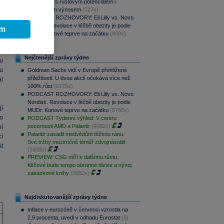
aristokraty s růstovým potenciálem i
á
pravidelným výnosem
(727x)
a
PODCAST ROZHOVORY: Eli Lilly vs. Novo
Nordisk. Revoluce v léčbě obezity je podle
ím
MUDr. Kunové teprve na začátku
(409x)
y
í
Nejčtenější zprávy týdne
u
nu
Goldman Sachs vidí v Evropě přehlížené
příležitosti. U dvou akcií očekává více než
l
100% růst
(6775x)
PODCAST ROZHOVORY: Eli Lilly vs. Novo
Nordisk. Revoluce v léčbě obezity je podle
í
MUDr. Kunové teprve na začátku
(5765x)
o
PODCAST Týdenní výhled: V centru
pozornosti AMD a Palantir
(4082x)
í
Palantir zasadil medvědům těžkou ránu.
í
Své tržby meziročně téměř zdvojnásobil
t
(3903x)
PREVIEW: CSG míří k dalšímu růstu.
Klíčové bude tempo obranné divize a vývoj
zakázkové knihy
(3682x)
Nejdiskutovanější zprávy týdne
Inflace v eurozóně v červenci vzrostla na
2,9 procenta, uvedl v odhadu Eurostat
(5)