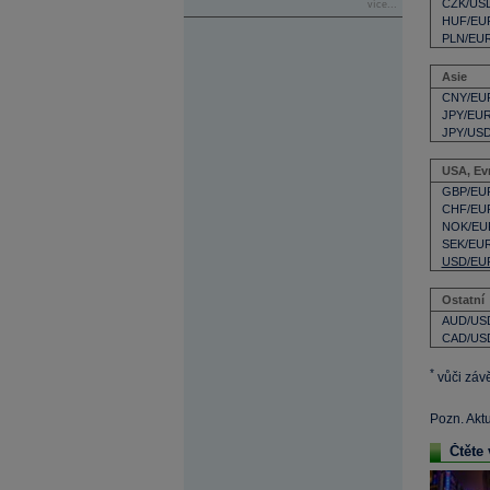
CZK/US
více...
HUF/EU
PLN/EU
Asie
CNY/EU
JPY/EU
JPY/US
USA, Ev
GBP/EU
CHF/EU
NOK/EU
SEK/EU
USD/EU
Ostatní
AUD/US
CAD/US
*
vůči záv
Pozn. Akt
Čtěte 