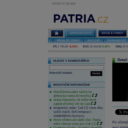
PÁTEK 07.08.2026
ZPRAVODAJSTVÍ
AKCIE & FONDY
|
PŘEHLED ZPRÁV
|
AKCIOVÉ
|
EKONOMICKÉ
PX
2 795,69
-0,34%
DAX
26 244,06
0,40%
NDQ
26 3
Detail
HLEDAT V KOMENTÁŘÍCH
Pokročilé hledání
hledat
INVESTIČNÍ DOPORUČENÍ
AstraZeneca jako sázka na
defenzivu mimo AI horečku
Arista Networks: AI může firmě
zajistit příznivý vítr do zad
Analytický radar: Colt CZ roste díky
vyšší marži, širší integraci i
stabilnějšímu byznysu
Nové střelivo pro další růst. Patria
Po včerejš
mění cílovou cenu pro Colt CZ
moc dobře
Goldman Sachs: Je dobrý okamžik