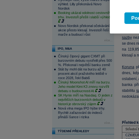
sentiment
výhled. Lilly překonává Novo
rovněž př
Nordisk
Booking ukázal odolnost cestovního
konsensem
trhu. Investoři přešli i slabší výhled
Pou
Návrat inv
Novo Nordisk překonal očekávání,
akcie přesto klesají. Investoři řeší
zůstávají
marže a budoucí růst
sazby
nezv
více...
se dnes n
IPO, M&A
na 119,85
klesají a 
Čínský čipový gigant CXMT při
burzovním debutu vystřelil přes 500
%. Překonal i největší banku země
Koruna
př
Stát by mohl dát na burzu až 40
dnes, kdy
procent akcií pražského letiště v
roce 2028, řekl Babiš
oslabení, 
Čínský Moonshot AI míří na burzu.
banka př
Jeho model Kimi K3 znovu rozvířil
stabilitu
s
debatu o budoucnosti AI
SK Hynix míří na Nasdaq. O jeden z
nedokázal
největších burzovních debutů v
historii je obrovský zájem
Nová vlna mega IPO hýbe trhy.
Rychlé zařazování do indexů
přináší šance i rizika
Přehled k
více...
Střední
TÝDENNÍ PŘEHLEDY
CZK/EU