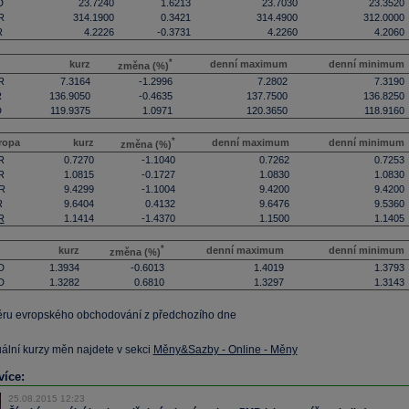
D
23.7240
1.6213
23.7030
23.3520
R
314.1900
0.3421
314.4900
312.0000
R
4.2226
-0.3731
4.2260
4.2060
*
kurz
denní maximum
denní minimum
změna (%)
R
7.3164
-1.2996
7.2802
7.3190
R
136.9050
-0.4635
137.7500
136.8250
D
119.9375
1.0971
120.3650
118.9160
*
ropa
kurz
denní maximum
denní minimum
změna (%)
R
0.7270
-1.1040
0.7262
0.7253
R
1.0815
-0.1727
1.0830
1.0830
R
9.4299
-1.1004
9.4200
9.4200
R
9.6404
0.4132
9.6476
9.5360
R
1.1414
-1.4370
1.1500
1.1405
*
kurz
denní maximum
denní minimum
změna (%)
D
1.3934
-0.6013
1.4019
1.3793
D
1.3282
0.6810
1.3297
1.3143
ěru evropského obchodování z předchozího dne
uální kurzy měn najdete v sekci
Měny&Sazby - Online - Měny
více:
25.08.2015 12:23