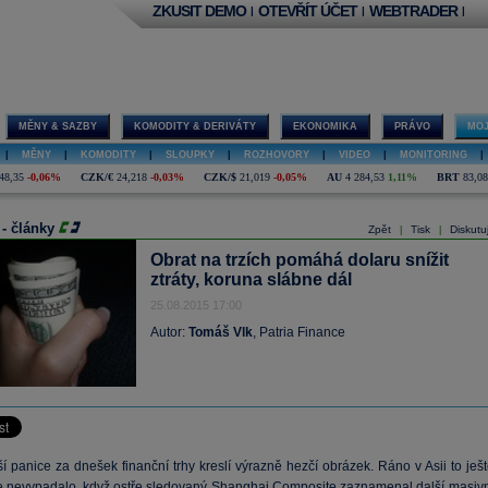
ZKUSIT DEMO
OTEVŘÍT ÚČET
WEBTRADER
|
|
|
MĚNY & SAZBY
KOMODITY & DERIVÁTY
EKONOMIKA
PRÁVO
MOJ
|
MĚNY
|
KOMODITY
|
SLOUPKY
|
ROZHOVORY
|
VIDEO
|
MONITORING
|
48,35
-0,06%
CZK/€
24,218
-0,03%
CZK/$
21,019
-0,05%
AU
4 284,53
1,11%
BRT
83,08
 - články
Zpět
Tisk
Diskutu
|
|
Obrat na trzích pomáhá dolaru snížit
ztráty, koruna slábne dál
25.08.2015 17:00
Autor:
Tomáš Vlk
, Patria Finance
í panice za dnešek finanční trhy kreslí výrazně hezčí obrázek. Ráno v Asii to ješ
 nevypadalo, když ostře sledovaný Shanghai Composite zaznamenal další masivn