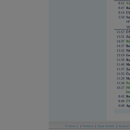
8:51
Vý
8:47
Ro
8:14
CS
5:50
Sr
vý
06
15:57
ČN
15:31
Zá
14:47
Rů
14:37
Ba
13:32
Ni
13:19
Go
11:59
Ry
11:40
Me
11:37
Za
11:35
Če
11:29
Sk
11:26
Pa
10:27
PR
kn
8:43
Ro
8:40
ČN
6:08
Ap
O Patria.cz
|
Reklama
|
Mapa Stránek
|
Skupina P