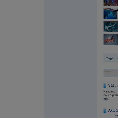
Tagy:
f
Reklama
Váš n
Na tomto m
pouze přihl
zde
.
Aktuá
07