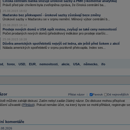
Čínská centrální banka snižuje úrokové sazby a PMR (+komentář analytika)
Právě před pár chvílemi byla zveřejněna zpráva, že čínská centrální ba...
25.08.2015 16:02
Maďarsko bez překvapení - úrokové sazby zůstávají beze změny
Úrokové sazby v Maďarsku se v srpnu nemění. Měnový výbor centrální b...
25.08.2015 16:14
Prodeje nových domů v USA opět rostou, zvyšují se také ceny nemovitostí
Počet prodaných nových domů (předstihový indikátor pro prodeje staršíc...
25.08.2015 16:28
Důvěra amerických spotřebitelů nejvýš od ledna, ale ještě před šokem z akcií
Nálada amerických spotřebitelů v srpnu pozitivně překvapila. Index ses...
ed
,
forex
,
USD
,
EUR
,
nemovitosti
,
akcie
,
USA
,
německo
,
ifo
ázor
Přidat názor
Pavouk
Od nejnovějších
|
ístě můžete zahájit diskusi. Zatím nebyl zadán žádný názor. Do diskuse mohou přispívat
ášení uživatelé (
Přihlásit
). Pokud nemáte účet, na který byste se mohli přihlásit, registrujte se
lní komentáře
.08.2026