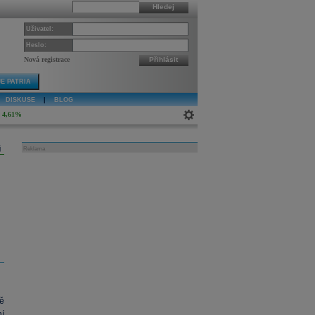
Hledej
Uživatel:
Heslo:
Nová registrace
Přihlásit
E PATRIA
DISKUSE
|
BLOG
4,61%
j
Reklama
tě
í