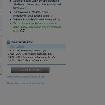
Goldman Sachs vidí v Evropě přehlížené
příležitosti. U dvou akcií očekává více než
100% růst
(1)
Prémiové akcie, Mag495 a další
pokračování současného cyklu
(1)
Definitivní proražení stoletého trendu?
(1)
Microsoft smetl pochybnosti ze stolu a
jasně ukázal, jaký přínos mají investice do
AI
(1)
Kalendář událostí
Čas
Událost
8:00
DE - Průmyslová výroba, y/y
14:30
USA - Míra nezaměstnanosti, s.a.
14:30
USA - Průměrná hodinová mzda, y/y
14:30
USA - Změna počtu prac. míst
UDÁLOSTI ONLINE
Dlouhodobý ekonomický kalendář ČR
Dlouhodobý ekonomický kalendář Svět