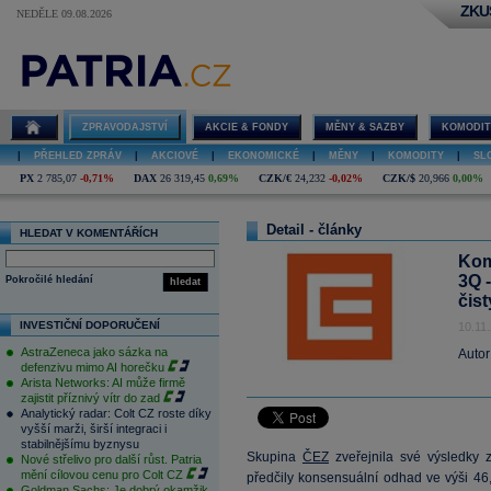
ZKU
NEDĚLE 09.08.2026
ZPRAVODAJSTVÍ
AKCIE & FONDY
MĚNY & SAZBY
KOMODIT
|
PŘEHLED ZPRÁV
|
AKCIOVÉ
|
EKONOMICKÉ
|
MĚNY
|
KOMODITY
|
SL
PX
2 785,07
-0,71%
DAX
26 319,45
0,69%
CZK/€
24,232
-0,02%
CZK/$
20,966
0,00%
Detail - články
HLEDAT V KOMENTÁŘÍCH
Kom
3Q -
Pokročilé hledání
hledat
čis
INVESTIČNÍ DOPORUČENÍ
10.11
AstraZeneca jako sázka na
Autor
defenzivu mimo AI horečku
Arista Networks: AI může firmě
zajistit příznivý vítr do zad
Analytický radar: Colt CZ roste díky
vyšší marži, širší integraci i
stabilnějšímu byznysu
Skupina
ČEZ
zveřejnila své výsledky
Nové střelivo pro další růst. Patria
mění cílovou cenu pro Colt CZ
předčily konsensuální odhad ve výši 46
Goldman Sachs: Je dobrý okamžik