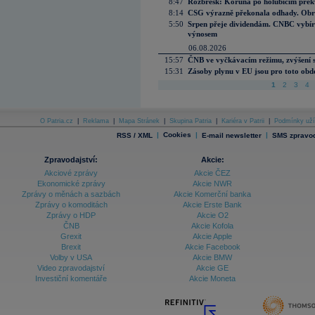
8:47
Rozbřesk: Koruna po holubičím přek
8:14
CSG výrazně překonala odhady. Obran
5:50
Srpen přeje dividendám. CNBC vybírá
výnosem
06.08.2026
15:57
ČNB ve vyčkávacím režimu, zvýšení s
15:31
Zásoby plynu v EU jsou pro toto obdo
1
2
3
4
O Patria.cz
|
Reklama
|
Mapa Stránek
|
Skupina Patria
|
Kariéra v Patrii
|
Podmínky uží
|
Cookies
|
|
RSS / XML
E-mail newsletter
SMS zpravod
Zpravodajství:
Akcie:
Akciové zprávy
Akcie ČEZ
Ekonomické zprávy
Akcie NWR
Zprávy o měnách a sazbách
Akcie Komerční banka
Zprávy o komoditách
Akcie Erste Bank
Zprávy o HDP
Akcie O2
ČNB
Akcie Kofola
Grexit
Akcie Apple
Brexit
Akcie Facebook
Volby v USA
Akcie BMW
Video zpravodajství
Akcie GE
Investiční komentáře
Akcie Moneta