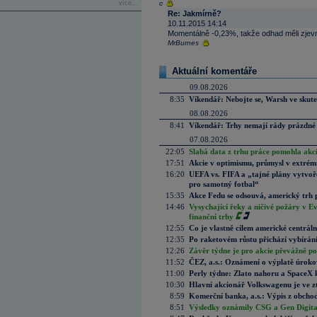
více...
c
Re: Jakmírně?
10.11.2015 14:14
Momentálně -0,23%, takže odhad měli zjevn
MrBurnes
Aktuální komentáře
09.08.2026
8:35
Víkendář: Nebojte se, Warsh ve skute
08.08.2026
8:41
Víkendář: Trhy nemají rády prázdné 
07.08.2026
22:05
Slabá data z trhu práce pomohla akc
17:51
Akcie v optimismu, průmysl v extrémn
16:20
UEFA vs. FIFA a „tajné plány vytvoř
pro samotný fotbal“
15:35
Akce Fedu se odsouvá, americký trh 
14:46
Vysychající řeky a ničivé požáry v E
finanční trhy
12:55
Co je vlastně cílem americké centrál
12:35
Po raketovém růstu přichází vybírán
12:26
Závěr týdne je pro akcie převážně po
11:52
ČEZ, a.s.: Oznámení o výplatě úrok
11:00
Perly týdne: Zlato nahoru a SpaceX 
10:30
Hlavní akcionář Volkswagenu je ve z
8:59
Komerční banka, a.s.: Výpis z obchod
8:51
Výsledky oznámily CSG a Gen Digital