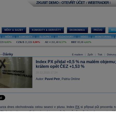
ZKUSIT DEMO
OTEVŘÍT ÚČET
WEBTRADER
|
|
|
MĚNY & SAZBY
KOMODITY & DERIVÁTY
EKONOMIKA
PRÁVO
MOJ
|
MĚNY
|
KOMODITY
|
SLOUPKY
|
ROZHOVORY
|
VIDEO
|
MONITORING
|
229
0,03%
CZK/$
21,026
0,00%
AU
4 261,48
0,57%
BRT
83,08
4,61%
 - články
E-mailem
Zpět
Tisk
Diskutu
|
|
|
Index PX přidal +0,5 % na malém objemu
králem opět ČEZ +1,53 %
28.12.2015 17:24
Autor:
Pavel Petr
, Patria Online
urza dnes obchodovala celou seanci v plusu. Index
PX
si připsal půl procenta n
 Obchodovalo se na třetinovém objemu ročního průměru. Jinými slovy mezi svátk