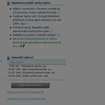
Nejdiskutovanější zprávy týdne
Inflace v eurozóně v červenci vzrostla na
2,9 procenta, uvedl v odhadu Eurostat
(5)
Goldman Sachs vidí v Evropě přehlížené
příležitosti. U dvou akcií očekává více než
100% růst
(1)
Prémiové akcie, Mag495 a další
pokračování současného cyklu
(1)
Definitivní proražení stoletého trendu?
(1)
Microsoft smetl pochybnosti ze stolu a
jasně ukázal, jaký přínos mají investice do
AI
(1)
Kalendář událostí
Čas
Událost
8:00
DE - Průmyslová výroba, y/y
14:30
USA - Míra nezaměstnanosti, s.a.
.
14:30
USA - Průměrná hodinová mzda, y/y
14:30
USA - Změna počtu prac. míst
UDÁLOSTI ONLINE
Dlouhodobý ekonomický kalendář ČR
Dlouhodobý ekonomický kalendář Svět