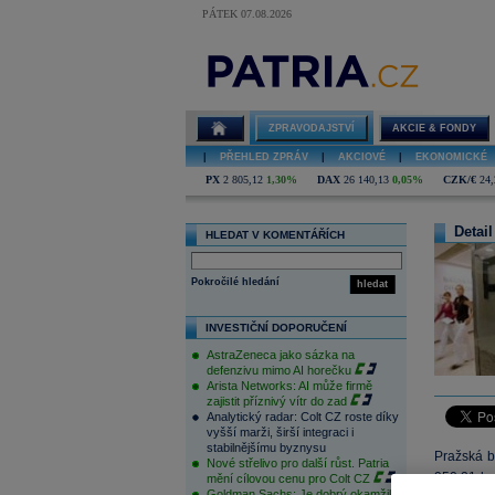
PÁTEK 07.08.2026
ZPRAVODAJSTVÍ
AKCIE & FONDY
|
PŘEHLED ZPRÁV
|
AKCIOVÉ
|
EKONOMICKÉ
PX
2 805,12
1,30%
DAX
26 140,13
0,05%
CZK/€
24,
Detail
HLEDAT V KOMENTÁŘÍCH
Pokročilé hledání
hledat
INVESTIČNÍ DOPORUČENÍ
AstraZeneca jako sázka na
defenzivu mimo AI horečku
Arista Networks: AI může firmě
zajistit příznivý vítr do zad
Analytický radar: Colt CZ roste díky
vyšší marži, širší integraci i
stabilnějšímu byznysu
Pražská b
Nové střelivo pro další růst. Patria
950,21 b.
mění cílovou cenu pro Colt CZ
Goldman Sachs: Je dobrý okamžik