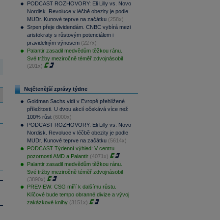
PODCAST ROZHOVORY: Eli Lilly vs. Novo
Nordisk. Revoluce v léčbě obezity je podle
MUDr. Kunové teprve na začátku
(258x)
Srpen přeje dividendám. CNBC vybírá mezi
aristokraty s růstovým potenciálem i
pravidelným výnosem
(227x)
Palantir zasadil medvědům těžkou ránu.
Své tržby meziročně téměř zdvojnásobil
(201x)
Nejčtenější zprávy týdne
Goldman Sachs vidí v Evropě přehlížené
příležitosti. U dvou akcií očekává více než
100% růst
(6000x)
PODCAST ROZHOVORY: Eli Lilly vs. Novo
Nordisk. Revoluce v léčbě obezity je podle
MUDr. Kunové teprve na začátku
(5614x)
PODCAST Týdenní výhled: V centru
pozornosti AMD a Palantir
(4071x)
Palantir zasadil medvědům těžkou ránu.
Své tržby meziročně téměř zdvojnásobil
(3890x)
PREVIEW: CSG míří k dalšímu růstu.
Klíčové bude tempo obranné divize a vývoj
zakázkové knihy
(3151x)