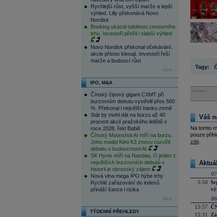
Rychlejší růst, vyšší marže a lepší
výhled. Lilly překonává Novo
Nordisk
Booking ukázal odolnost cestovního
trhu. Investoři přešli i slabší výhled
Novo Nordisk překonal očekávání,
akcie přesto klesají. Investoři řeší
marže a budoucí růst
Tagy:
více...
IPO, M&A
Reklama
Čínský čipový gigant CXMT při
burzovním debutu vystřelil přes 500
%. Překonal i největší banku země
Stát by mohl dát na burzu až 40
Váš n
procent akcií pražského letiště v
Na tomto m
roce 2028, řekl Babiš
pouze přihl
Čínský Moonshot AI míří na burzu.
zde
.
Jeho model Kimi K3 znovu rozvířil
debatu o budoucnosti AI
SK Hynix míří na Nasdaq. O jeden z
největších burzovních debutů v
Aktuá
historii je obrovský zájem
07
Nová vlna mega IPO hýbe trhy.
5:50
Sr
Rychlé zařazování do indexů
vý
přináší šance i rizika
06
více...
15:57
ČN
TÝDENNÍ PŘEHLEDY
15:31
Zá