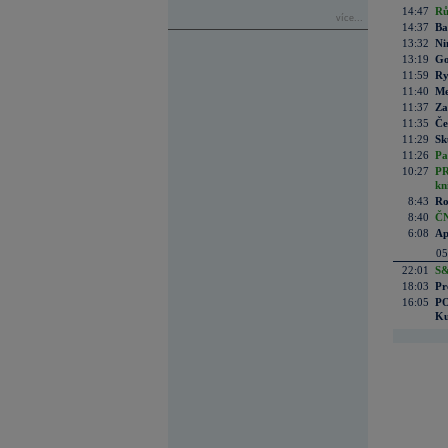
14:47
Rů
více...
14:37
Ba
13:32
Ni
13:19
Go
11:59
Ry
11:40
Me
11:37
Za
11:35
Če
11:29
Sk
11:26
Pa
10:27
PR
kn
8:43
Ro
8:40
ČN
6:08
Ap
05
22:01
S&
18:03
Pr
16:05
PO
Ku