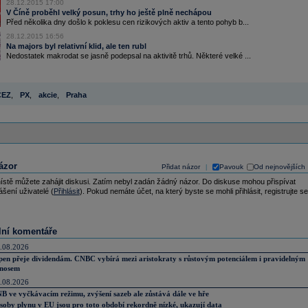
28.12.2015 17:00
V Číně proběhl velký posun, trhy ho ještě plně nechápou
Před několika dny došlo k poklesu cen rizikových aktiv a tento pohyb b...
28.12.2015 16:56
Na majors byl relativní klid, ale ten rubl
Nedostatek makrodat se jasně podepsal na aktivitě trhů. Některé velké ...
ČEZ
,
PX
,
akcie
,
Praha
ázor
Přidat názor
Pavouk
Od nejnovějších
|
ístě můžete zahájit diskusi. Zatím nebyl zadán žádný názor. Do diskuse mohou přispívat
ášení uživatelé (
Přihlásit
). Pokud nemáte účet, na který byste se mohli přihlásit, registrujte se
lní komentáře
.08.2026
pen přeje dividendám. CNBC vybírá mezi aristokraty s růstovým potenciálem i pravidelným
nosem
.08.2026
B ve vyčkávacím režimu, zvýšení sazeb ale zůstává dále ve hře
soby plynu v EU jsou pro toto období rekordně nízké, ukazují data