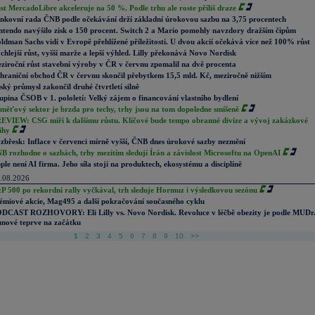
st MercadoLibre akceleruje na 50 %. Podle trhu ale roste příliš draze
nkovní rada ČNB podle očekávání drží základní úrokovou sazbu na 3,75 procentech
ntendo navýšilo zisk o 150 procent. Switch 2 a Mario pomohly navzdory dražším čipům
ldman Sachs vidí v Evropě přehlížené příležitosti. U dvou akcií očekává více než 100% růst
chlejší růst, vyšší marže a lepší výhled. Lilly překonává Novo Nordisk
ziroční růst stavební výroby v ČR v červnu zpomalil na dvě procenta
hraniční obchod ČR v červnu skončil přebytkem 15,5 mld. Kč, meziročně nižším
ský průmysl zakončil druhé čtvrtletí silně
upina ČSOB v 1. pololetí: Velký zájem o financování vlastního bydlení
měťový sektor je brzda pro techy, trhy jsou na tom dopoledne smíšeně
EVIEW: CSG míří k dalšímu růstu. Klíčové bude tempo obranné divize a vývoj zakázkové
ihy
zbřesk: Inflace v červenci mírně vyšší, ČNB dnes úrokové sazby nezmění
B rozhodne o sazbách, trhy mezitím sledují Írán a závislost Microsoftu na OpenAI
ple není AI firma. Jeho síla stojí na produktech, ekosystému a disciplíně
.08.2026
P 500 po rekordní rally vyčkával, trh sleduje Hormuz i výsledkovou sezónu
émiové akcie, Mag495 a další pokračování současného cyklu
DCAST ROZHOVORY: Eli Lilly vs. Novo Nordisk. Revoluce v léčbě obezity je podle MUDr
nové teprve na začátku
1
2
3
4
5
6
7
8
9
10
>>