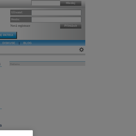
Hledej
Uživatel:
Heslo:
Nová registrace
Přihlásit
E PATRIA
DISKUSE
|
BLOG
j
Reklama
;
a
y