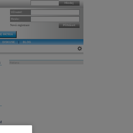
Hledej
Uživatel:
Heslo:
Nová registrace
Přihlásit
E PATRIA
DISKUSE
|
BLOG
j
Reklama
t
y