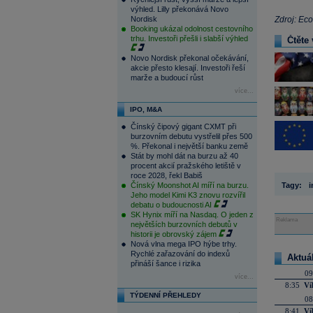
výhled. Lilly překonává Novo
Nordisk
Zdroj: Ec
Booking ukázal odolnost cestovního
trhu. Investoři přešli i slabší výhled
Čtěte 
Novo Nordisk překonal očekávání,
akcie přesto klesají. Investoři řeší
marže a budoucí růst
více...
IPO, M&A
Čínský čipový gigant CXMT při
burzovním debutu vystřelil přes 500
%. Překonal i největší banku země
Stát by mohl dát na burzu až 40
procent akcií pražského letiště v
roce 2028, řekl Babiš
Čínský Moonshot AI míří na burzu.
Tagy:
i
Jeho model Kimi K3 znovu rozvířil
debatu o budoucnosti AI
SK Hynix míří na Nasdaq. O jeden z
Reklama
největších burzovních debutů v
historii je obrovský zájem
Nová vlna mega IPO hýbe trhy.
Rychlé zařazování do indexů
Aktuá
přináší šance i rizika
09
více...
8:35
Ví
TÝDENNÍ PŘEHLEDY
08
8:41
Ví