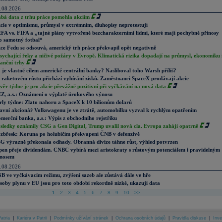
.08.2026
abá data z trhu práce pomohla akciím
cie v optimismu, průmysl v extrémním, dluhopisy neprotestují
FA vs. FIFA a „tajné plány vytvořené bezcharakterními lidmi, které mají pochybné přínosy
o samotný fotbal“
ce Fedu se odsouvá, americký trh práce překvapil opět negativně
sychající řeky a ničivé požáry v Evropě. Klimatická rizika dopadají na průmysl, ekonomiku 
nanční trhy
 je vlastně cílem americké centrální banky? Nasliboval toho Warsh příliš?
 raketovém růstu přichází vybírání zisků. Zaměstnanci SpaceX prodávají akcie
věr týdne je pro akcie převážně pozitivní při vyčkávání na nová data
Z, a.s.: Oznámení o výplatě úrokového výnosu
rly týdne: Zlato nahoru a SpaceX k 10 bilionům dolarů
avní akcionář Volkswagenu je ve ztrátě, automobilku vyzval k rychlým opatřením
merční banka, a.s.: Výpis z obchodního rejstříku
sledky oznámily CSG a Gen Digital, Trump uvalil nová cla. Evropa zahájí opatrně
zbřesk: Koruna po holubičím překvapení ČNB v defenzivě
G výrazně překonala odhady. Obranná divize táhne růst, výhled potvrzen
pen přeje dividendám. CNBC vybírá mezi aristokraty s růstovým potenciálem i pravidelným
nosem
.08.2026
B ve vyčkávacím režimu, zvýšení sazeb ale zůstává dále ve hře
soby plynu v EU jsou pro toto období rekordně nízké, ukazují data
1
2
3
4
5
6
7
8
9
10
>>
atria
|
Kariéra v Patrii
|
Podmínky užívání stránek
|
Ochrana osobních údajů
|
Pravidla diskuse
|
Inve