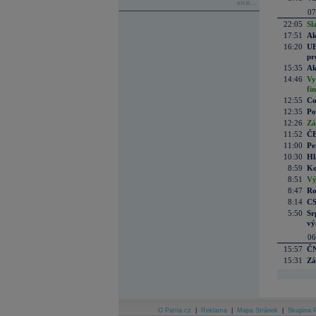
více...
07
22:05
Sl
17:51
Ak
16:20
UE
pr
15:35
Ak
14:46
Vy
fi
12:55
Co
12:35
Po
12:26
Zá
11:52
ČE
11:00
Pe
10:30
Hl
8:59
Ko
8:51
Vý
8:47
Ro
8:14
CS
5:50
Sr
vý
06
15:57
ČN
15:31
Zá
O Patria.cz
|
Reklama
|
Mapa Stránek
|
Skupina P