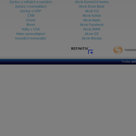
Zprávy o měnách a sazbách
Akcie Komerční banka
Zprávy o komoditách
Akcie Erste Bank
Zprávy o HDP
Akcie O2
ČNB
Akcie Kofola
Grexit
Akcie Apple
Brexit
Akcie Facebook
Volby v USA
Akcie BMW
Video zpravodajství
Akcie GE
Investiční komentáře
Akcie Moneta
Tvorba apl