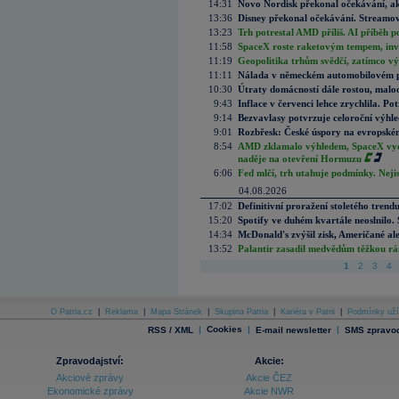
14:31
Novo Nordisk překonal očekávání, akci
13:36
Disney překonal očekávání. Streamova
13:23
Trh potrestal AMD příliš. AI příběh p
11:58
SpaceX roste raketovým tempem, inves
11:19
Geopolitika trhům svědčí, zatímco v
11:11
Nálada v německém automobilovém prů
10:30
Útraty domácností dále rostou, malo
9:43
Inflace v červenci lehce zrychlila. Pot
9:14
Bezvavlasy potvrzuje celoroční výhl
9:01
Rozbřesk: České úspory na evropském
8:54
AMD zklamalo výhledem, SpaceX vydě
naděje na otevření Hormuzu
6:06
Fed mlčí, trh utahuje podmínky. Nejis
04.08.2026
17:02
Definitivní proražení stoletého trend
15:20
Spotify ve duhém kvartále neoslnilo. 
14:34
McDonald's zvýšil zisk, Američané ale
13:52
Palantir zasadil medvědům těžkou rá
1
2
3
4
O Patria.cz
|
Reklama
|
Mapa Stránek
|
Skupina Patria
|
Kariéra v Patrii
|
Podmínky uží
|
Cookies
|
|
RSS / XML
E-mail newsletter
SMS zpravod
Zpravodajství:
Akcie:
Akciové zprávy
Akcie ČEZ
Ekonomické zprávy
Akcie NWR