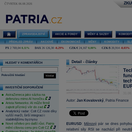
ZKU
ČTVRTEK 06.08.2026
ZPRAVODAJSTVÍ
AKCIE & FONDY
MĚNY & SAZBY
KOMODIT
|
PŘEHLED ZPRÁV
|
AKCIOVÉ
|
EKONOMICKÉ
|
MĚNY
|
KOMODITY
|
SL
PX
2 769,04
0,11%
DAX
26 126,30
-0,29%
CZK/€
24,167
0,00%
CZK/$
20,914
-0,03%
Detail - články
HLEDAT V KOMENTÁŘÍCH
Tec
fun
Pokročilé hledání
hledat
tec
EU
INVESTIČNÍ DOPORUČENÍ
31.08
AstraZeneca jako sázka na
defenzivu mimo AI horečku
Autor:
Jan Kovalovský
, Patria Finance
Arista Networks: AI může firmě
zajistit příznivý vítr do zad
Analytický radar: Colt CZ roste díky
vyšší marži, širší integraci i
stabilnějšímu byznysu
Nové střelivo pro další růst. Patria
EURUSD
:
Měnový
pár se dnes pohybu
mění cílovou cenu pro Colt CZ
relativní síly RSI se nachází při neut
Goldman Sachs: Je dobrý okamžik