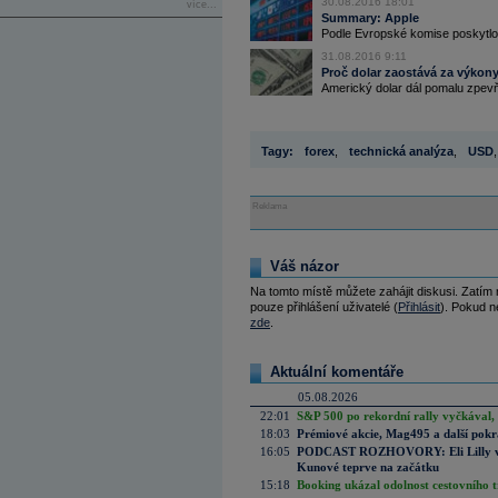
30.08.2016 18:01
více...
Summary: Apple
Podle Evropské komise poskytlo I
31.08.2016 9:11
Proč dolar zaostává za výkony
Americký dolar dál pomalu zpevňu
Tagy:
forex
,
technická analýza
,
USD
,
Reklama
Váš názor
Na tomto místě můžete zahájit diskusi. Zatím
pouze přihlášení uživatelé (
Přihlásit
). Pokud ne
zde
.
Aktuální komentáře
05.08.2026
22:01
S&P 500 po rekordní rally vyčkával,
18:03
Prémiové akcie, Mag495 a další pokr
16:05
PODCAST ROZHOVORY: Eli Lilly vs. 
Kunové teprve na začátku
15:18
Booking ukázal odolnost cestovního trh