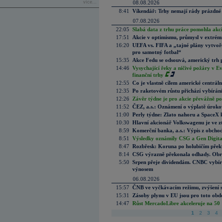
více...
08.08.2026
8:41
Víkendář: Trhy nemají rády prázdné 
07.08.2026
22:05
Slabá data z trhu práce pomohla akc
17:51
Akcie v optimismu, průmysl v extrémn
16:20
UEFA vs. FIFA a „tajné plány vytvoř
pro samotný fotbal“
15:35
Akce Fedu se odsouvá, americký trh 
14:46
Vysychající řeky a ničivé požáry v E
finanční trhy
12:55
Co je vlastně cílem americké centrál
12:35
Po raketovém růstu přichází vybírán
12:26
Závěr týdne je pro akcie převážně po
11:52
ČEZ, a.s.: Oznámení o výplatě úrok
11:00
Perly týdne: Zlato nahoru a SpaceX 
10:30
Hlavní akcionář Volkswagenu je ve z
8:59
Komerční banka, a.s.: Výpis z obchod
8:51
Výsledky oznámily CSG a Gen Digital
8:47
Rozbřesk: Koruna po holubičím přek
8:14
CSG výrazně překonala odhady. Obran
5:50
Srpen přeje dividendám. CNBC vybírá
výnosem
06.08.2026
15:57
ČNB ve vyčkávacím režimu, zvýšení s
15:31
Zásoby plynu v EU jsou pro toto obdo
14:47
Růst MercadoLibre akceleruje na 50 %
1
2
3
4