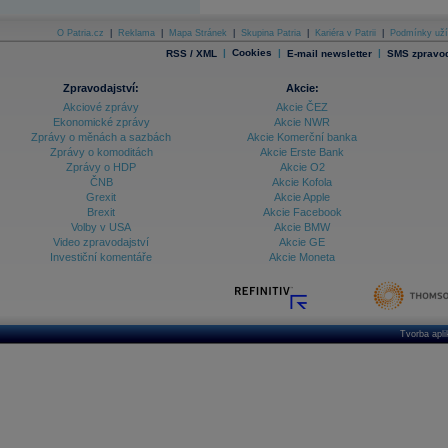
O Patria.cz
|
Reklama
|
Mapa Stránek
|
Skupina Patria
|
Kariéra v Patrii
|
Podmínky uží
|
Cookies
|
|
RSS / XML
E-mail newsletter
SMS zpravod
Zpravodajství:
Akcie:
Akciové zprávy
Akcie ČEZ
Ekonomické zprávy
Akcie NWR
Zprávy o měnách a sazbách
Akcie Komerční banka
Zprávy o komoditách
Akcie Erste Bank
Zprávy o HDP
Akcie O2
ČNB
Akcie Kofola
Grexit
Akcie Apple
Brexit
Akcie Facebook
Volby v USA
Akcie BMW
Video zpravodajství
Akcie GE
Investiční komentáře
Akcie Moneta
Tvorba apl