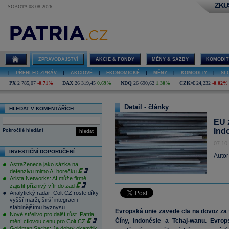
ZKU
SOBOTA 08.08.2026
ZPRAVODAJSTVÍ
AKCIE & FONDY
MĚNY & SAZBY
KOMODIT
|
PŘEHLED ZPRÁV
|
AKCIOVÉ
|
EKONOMICKÉ
|
MĚNY
|
KOMODITY
|
SL
PX
2 785,07
-0,71%
DAX
26 319,45
0,69%
NDQ
26 690,62
1,30%
CZK/€
24,232
-0,02%
Detail - články
HLEDAT V KOMENTÁŘÍCH
EU 
Ind
Pokročilé hledání
hledat
07.10
INVESTIČNÍ DOPORUČENÍ
Autor
AstraZeneca jako sázka na
defenzivu mimo AI horečku
Arista Networks: AI může firmě
zajistit příznivý vítr do zad
Analytický radar: Colt CZ roste díky
vyšší marži, širší integraci i
stabilnějšímu byznysu
Evropská unie zavede cla na dovoz za t
Nové střelivo pro další růst. Patria
Číny, Indonésie a Tchaj-wanu. Evrop
mění cílovou cenu pro Colt CZ
Goldman Sachs: Je dobrý okamžik