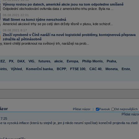
Výnosy rostou po datech, americké akcie jsou na tom odpoledne smíšeně
Odpolední obchodování ovlivnila data z amerického trhu práce. Byla na ...
06.08.2021 22:01
Wall Street na konci týdne nerozhodná
Americké akciové trhy se po celý den držely těsně v plusu, kde schizof...
09.08.2021 8:17
Zboží vyrobené v Číně naráží na nové logistické problémy, kontejnerová přeprava
zdražila až pětinásobně
y, které chtějí proniknout na světový trh, narážejí na prob...
ČEZ
,
PX
,
DAX
,
VIG
,
futures
,
akcie
,
Evropa
,
Philip Morris
,
Praha
,
irits
,
Výhled
,
Komerční banka
,
BCPP
,
FTSE 100
,
CAC 40
,
Moneta
,
Erste
,
ázor
Přidat názor
Pavouk
Od nejnovějších
|
Přidat názo
 7:25
e ta vysoká inflace (která tu stejně je, jen ji nikdo neumí spočítat) konečně projevila na zlatě