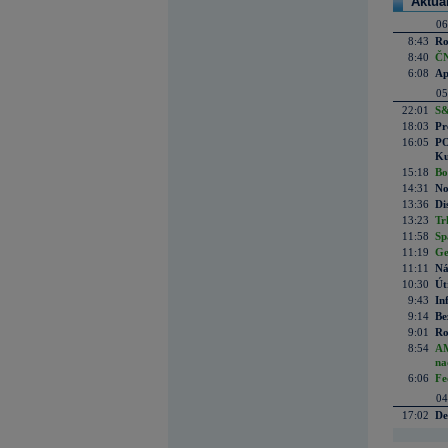
Aktuá
06
8:43
Ro
8:40
ČN
6:08
Ap
05
22:01
S&
18:03
Pr
16:05
PO
Ku
15:18
Bo
14:31
No
13:36
Di
13:23
Tr
11:58
Sp
11:19
Ge
11:11
Ná
10:30
Út
9:43
In
9:14
Be
9:01
Ro
8:54
AM
na
6:06
Fe
04
17:02
De