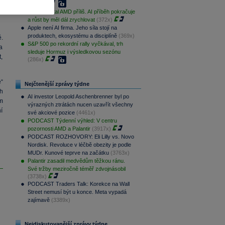
a
(428x)
Trh potrestal AMD příliš. AI příběh pokračuje
k
a růst by měl dál zrychlovat
(372x)
Apple není AI firma. Jeho síla stojí na
produktech, ekosystému a disciplíně
(369x)
.
S&P 500 po rekordní rally vyčkával, trh
a
sleduje Hormuz i výsledkovou sezónu
,
(286x)
“
Nejčtenější zprávy týdne
h
AI investor Leopold Aschenbrenner byl po
em
výrazných ztrátách nucen uzavřít všechny
í
své akciové pozice
(4461x)
PODCAST Týdenní výhled: V centru
pozornosti AMD a Palantir
(3917x)
PODCAST ROZHOVORY: Eli Lilly vs. Novo
Nordisk. Revoluce v léčbě obezity je podle
MUDr. Kunové teprve na začátku
(3763x)
Palantir zasadil medvědům těžkou ránu.
Své tržby meziročně téměř zdvojnásobil
(3738x)
PODCAST Traders Talk: Korekce na Wall
Street nemusí být u konce. Meta vypadá
zajímavě
(3389x)
Nejdiskutovanější zprávy týdne