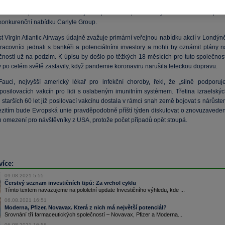
st
Philip Morris
International navyšuje svou nabídku za britského výrobce léků n
tura Group a firmu tak oceňuje na přibližně 1,02 miliardy liber. Nabídka v páte
 konkurenční nabídku Carlyle Group.
 Virgin Atlantic Airways údajně zvažuje primární veřejnou nabídku akcií v Londýně
racovníci jednali s bankéři a potenciálními investory a mohli by oznámit plány n
čnosti už na podzim. K úpisu by došlo po těžkých 18 měsících pro tuto společnost
y po celém světě zastavily, když pandemie koronaviru narušila leteckou dopravu.
auci, nejvyšší americký lékař pro infekční choroby, řekl, že „silně podporuje
 posilovacích vakcín pro lidi s oslabeným imunitním systémem. Třetina izraelskýc
starších 60 let již posilovací vakcínu dostala v rámci snah země bojovat s nárůst
Mezitím bude Evropská unie pravděpodobně příští týden diskutovat o znovuzaveden
h omezení pro návštěvníky z USA, protože počet případů opět stoupá.
více:
09.08.2021 5:55
Čerstvý seznam investičních tipů: Za vrchol cyklu
Tímto textem navazujeme na pololetní update Investičního výhledu, kde ...
06.08.2021 16:51
Moderna, Pfizer, Novavax. Která z nich má největší potenciál?
Srovnání tří farmaceutických společností – Novavax, Pfizer a Moderna...
06.08.2021 16:56