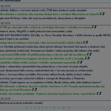
lní komentáře
.08.2026
zbřesk: Inflace v červenci mírně vyšší, ČNB dnes úrokové sazby nezmění
B rozhodne o sazbách, trhy mezitím sledují Írán a závislost Microsoftu na OpenAI
ple není AI firma. Jeho síla stojí na produktech, ekosystému a disciplíně
.08.2026
P 500 po rekordní rally vyčkával, trh sleduje Hormuz i výsledkovou sezónu
émiové akcie, Mag495 a další pokračování současného cyklu
DCAST ROZHOVORY: Eli Lilly vs. Novo Nordisk. Revoluce v léčbě obezity je podle MUDr
nové teprve na začátku
oking ukázal odolnost cestovního trhu. Investoři přešli i slabší výhled
vo Nordisk překonal očekávání, akcie přesto klesají. Investoři řeší marže a budoucí růst
sney překonal očekávání. Streamovací služby i zábavní parky dál táhnou růst zisků
h potrestal AMD příliš. AI příběh pokračuje a růst by měl dál zrychlovat
aceX roste raketovým tempem, investory ale děsí účet za AI a Starship
opolitika trhům svědčí, zatímco výsledky sentimentu nepomohly
lada v německém automobilovém průmyslu se v červenci výrazně zlepšila
raty domácností dále rostou, maloobchod ale v červnu zaostal za očekáváním
flace v červenci lehce zrychlila. Potraviny inflaci brzdí, služby ji tlačí vzhůru
zvavlasy potvrzuje celoroční výhled a vstoupí do Rakouska a Německa
zbřesk: České úspory na evropském vrcholu. Brzda růstu, nebo jeho budoucí motor?
D zklamalo výhledem, SpaceX vyděsila cenovkou za AI. Naopak optimismus podporují
děje na otevření Hormuzu
d mlčí, trh utahuje podmínky. Nejistota zdražuje kapitál pro firmy i spotřebitele
.08.2026
finitivní proražení stoletého trendu?
1
2
3
4
5
6
7
8
9
10
>>