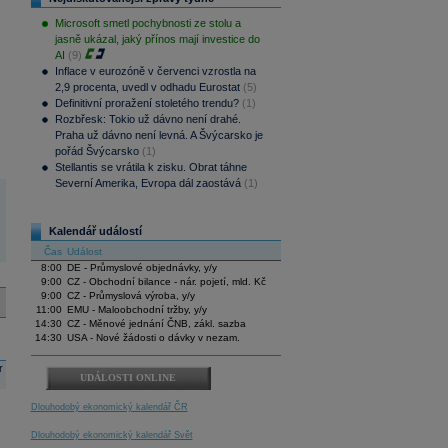
Microsoft smetl pochybnosti ze stolu a
jasně ukázal, jaký přínos mají investice do
AI
(9)
Inflace v eurozóně v červenci vzrostla na
2,9 procenta, uvedl v odhadu Eurostat
(5)
Definitivní proražení stoletého trendu?
(1)
Rozbřesk: Tokio už dávno není drahé.
Praha už dávno není levná. A Švýcarsko je
pořád Švýcarsko
(1)
Stellantis se vrátila k zisku. Obrat táhne
Severní Amerika, Evropa dál zaostává
(1)
Kalendář událostí
Čas
Událost
8:00
DE - Průmyslové objednávky, y/y
9:00
CZ - Obchodní bilance - nár. pojetí, mld. Kč
9:00
CZ - Průmyslová výroba, y/y
11:00
EMU - Maloobchodní tržby, y/y
14:30
CZ - Měnové jednání ČNB, zákl. sazba
14:30
USA - Nové žádosti o dávky v nezam.
r
UDÁLOSTI ONLINE
Dlouhodobý ekonomický kalendář ČR
Dlouhodobý ekonomický kalendář Svět