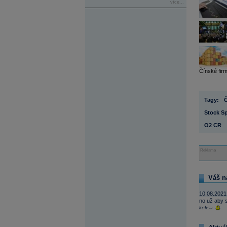
více...
Čínské firm
Tagy:
Stock Sp
O2 CR
Reklama
Váš n
10.08.2021
no už aby s
keksa