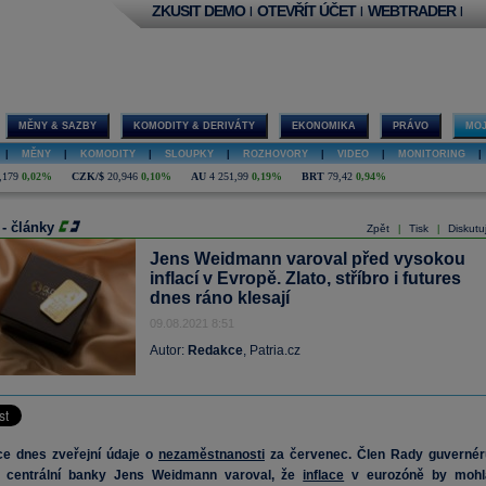
ZKUSIT DEMO
OTEVŘÍT ÚČET
WEBTRADER
|
|
|
MĚNY & SAZBY
KOMODITY & DERIVÁTY
EKONOMIKA
PRÁVO
MOJ
|
MĚNY
|
KOMODITY
|
SLOUPKY
|
ROZHOVORY
|
VIDEO
|
MONITORING
|
,179
0,02%
CZK/$
20,946
0,10%
AU
4 251,99
0,19%
BRT
79,42
0,94%
 - články
Zpět
Tisk
Diskutu
|
|
Jens Weidmann varoval před vysokou
inflací v Evropě. Zlato, stříbro i futures
dnes ráno klesají
09.08.2021 8:51
Autor:
Redakce
, Patria.cz
ce dnes zveřejní údaje o
nezaměstnanosti
za červenec. Člen Rady guvernér
 centrální banky Jens Weidmann varoval, že
inflace
v eurozóně by mohl