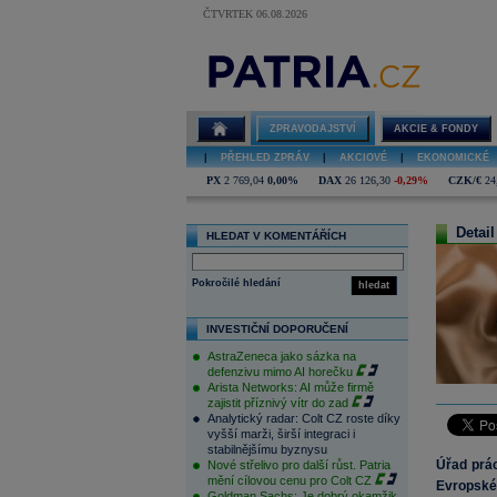
ČTVRTEK 06.08.2026
ZPRAVODAJSTVÍ
AKCIE & FONDY
|
PŘEHLED ZPRÁV
|
AKCIOVÉ
|
EKONOMICKÉ
PX
2 769,04
0,00%
DAX
26 126,30
-0,29%
CZK/€
24
Detail
HLEDAT V KOMENTÁŘÍCH
Pokročilé hledání
hledat
INVESTIČNÍ DOPORUČENÍ
AstraZeneca jako sázka na
defenzivu mimo AI horečku
Arista Networks: AI může firmě
zajistit příznivý vítr do zad
Analytický radar: Colt CZ roste díky
vyšší marži, širší integraci i
stabilnějšímu byznysu
Úřad prá
Nové střelivo pro další růst. Patria
mění cílovou cenu pro Colt CZ
Evropské
Goldman Sachs: Je dobrý okamžik