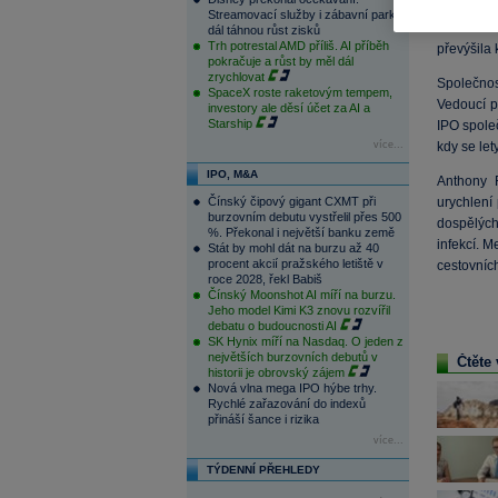
Společno
Streamovací služby i zábavní parky
astma Vec
dál táhnou růst zisků
Trh potrestal AMD příliš. AI příběh
převýšila
pokračuje a růst by měl dál
zrychlovat
Společnost
SpaceX roste raketovým tempem,
Vedoucí p
investory ale děsí účet za AI a
Starship
IPO spole
více...
kdy se let
IPO, M&A
Anthony F
Čínský čipový gigant CXMT při
urychlení
burzovním debutu vystřelil přes 500
dospělých 
%. Překonal i největší banku země
infekcí. 
Stát by mohl dát na burzu až 40
procent akcií pražského letiště v
cestovníc
roce 2028, řekl Babiš
Čínský Moonshot AI míří na burzu.
Jeho model Kimi K3 znovu rozvířil
debatu o budoucnosti AI
SK Hynix míří na Nasdaq. O jeden z
největších burzovních debutů v
Čtěte 
historii je obrovský zájem
Nová vlna mega IPO hýbe trhy.
Rychlé zařazování do indexů
přináší šance i rizika
více...
TÝDENNÍ PŘEHLEDY