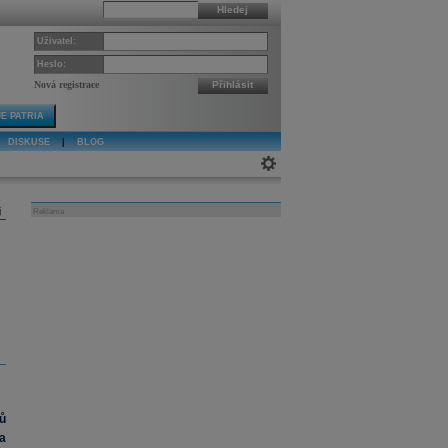
Hledej
Uživatel:
Heslo:
Nová registrace
Přihlásit
E PATRIA
DISKUSE
|
BLOG
j
Reklama
ů
a