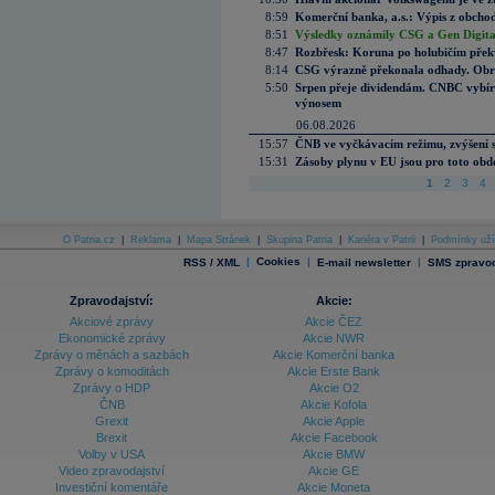
8:59
Komerční banka, a.s.: Výpis z obchod
8:51
Výsledky oznámily CSG a Gen Digital
8:47
Rozbřesk: Koruna po holubičím přek
8:14
CSG výrazně překonala odhady. Obran
5:50
Srpen přeje dividendám. CNBC vybírá
výnosem
06.08.2026
15:57
ČNB ve vyčkávacím režimu, zvýšení s
15:31
Zásoby plynu v EU jsou pro toto obdo
1
2
3
4
O Patria.cz
|
Reklama
|
Mapa Stránek
|
Skupina Patria
|
Kariéra v Patrii
|
Podmínky uží
|
Cookies
|
|
RSS / XML
E-mail newsletter
SMS zpravod
Zpravodajství:
Akcie:
Akciové zprávy
Akcie ČEZ
Ekonomické zprávy
Akcie NWR
Zprávy o měnách a sazbách
Akcie Komerční banka
Zprávy o komoditách
Akcie Erste Bank
Zprávy o HDP
Akcie O2
ČNB
Akcie Kofola
Grexit
Akcie Apple
Brexit
Akcie Facebook
Volby v USA
Akcie BMW
Video zpravodajství
Akcie GE
Investiční komentáře
Akcie Moneta