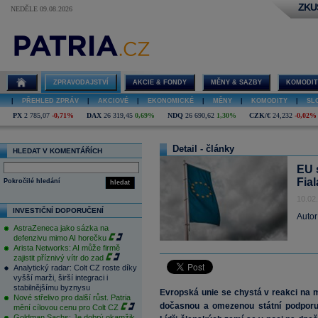
ZKU
NEDĚLE 09.08.2026
ZPRAVODAJSTVÍ
AKCIE & FONDY
MĚNY & SAZBY
KOMODIT
|
PŘEHLED ZPRÁV
|
AKCIOVÉ
|
EKONOMICKÉ
|
MĚNY
|
KOMODITY
|
SL
PX
2 785,07
-0,71%
DAX
26 319,45
0,69%
NDQ
26 690,62
1,30%
CZK/€
24,232
-0,02%
Detail - články
HLEDAT V KOMENTÁŘÍCH
EU 
Fia
Pokročilé hledání
hledat
10.02
INVESTIČNÍ DOPORUČENÍ
Autor
AstraZeneca jako sázka na
defenzivu mimo AI horečku
Arista Networks: AI může firmě
zajistit příznivý vítr do zad
Analytický radar: Colt CZ roste díky
vyšší marži, širší integraci i
stabilnějšímu byznysu
Evropská unie se chystá v reakci na m
Nové střelivo pro další růst. Patria
dočasnou a omezenou státní podporu
mění cílovou cenu pro Colt CZ
Goldman Sachs: Je dobrý okamžik